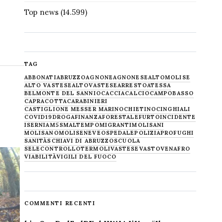
Top news
(14.599)
TAG
ABBONATI
ABRUZZO
AGNONE
AGNONESE
ALTOMOLISE
ALTO VASTESE
ALTOVASTESE
ARRESTO
ATESSA
BELMONTE DEL SANNIO
CACCIA
CALCIO
CAMPOBASSO
CAPRACOTTA
CARABINIERI
CASTIGLIONE MESSER MARINO
CHIETINO
CINGHIALI
COVID19
DROGA
FINANZA
FORESTALE
FURTO
INCIDENTE
ISERNIA
M5S
MALTEMPO
MIGRANTI
MOLISANI
MOLISANO
MOLISE
NEVE
OSPEDALE
POLIZIA
PROFUGHI
SANITÀ
SCHIAVI DI ABRUZZO
SCUOLA
SELECONTROLLO
TERMOLI
VASTESE
VASTO
VENAFRO
VIABILITÀ
VIGILI DEL FUOCO
COMMENTI RECENTI