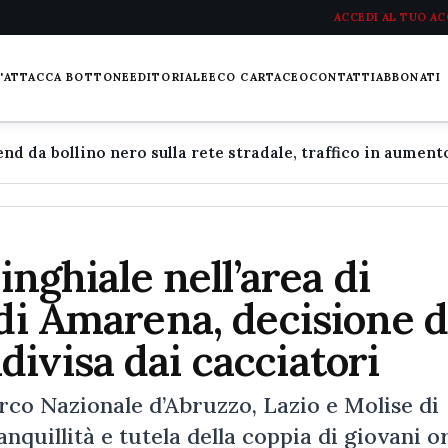
ACCEDI AL TUO A
L'ATTACCA BOTTONE
EDITORIALE
ECO CARTACEO
CONTATTI
ABBONATI
inghiale nell’area di
 di Amarena, decisione d
ivisa dai cacciatori
arco Nazionale d’Abruzzo, Lazio e Molise di
anquillità e tutela della coppia di giovani o