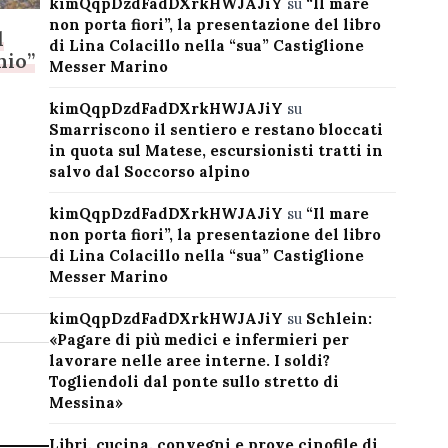
kimQqpDzdFadDXrkHWJAJiY
su
“Il mare
non porta fiori”, la presentazione del libro
l
di Lina Colacillo nella “sua” Castiglione
hio”
Messer Marino
kimQqpDzdFadDXrkHWJAJiY
su
Smarriscono il sentiero e restano bloccati
in quota sul Matese, escursionisti tratti in
salvo dal Soccorso alpino
kimQqpDzdFadDXrkHWJAJiY
su
“Il mare
non porta fiori”, la presentazione del libro
di Lina Colacillo nella “sua” Castiglione
Messer Marino
kimQqpDzdFadDXrkHWJAJiY
su
Schlein:
«Pagare di più medici e infermieri per
lavorare nelle aree interne. I soldi?
Togliendoli dal ponte sullo stretto di
Messina»
Libri, cucina, convegni e prove cinofile di