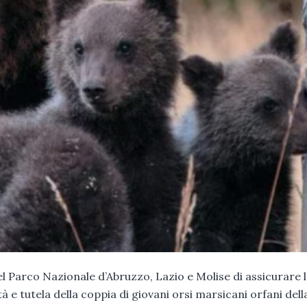
el Parco Nazionale d’Abruzzo, Lazio e Molise di assicurare 
tà e tutela della coppia di giovani orsi marsicani orfani dell