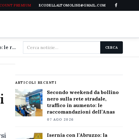
CCOUNT PREMIUM
ECODELLALTOMOLISE@GMAIL.COM
Cerca
Secondo weekend da bollino nero sulla rete stradale, traffico in aumento: le raccomandazioni dell'Anas
CERCA
nel
sito
ARTICOLI RECENTI
Secondo weekend da bollino
i
nero sulla rete stradale,
traffico in aumento: le
raccomandazioni dell’Anas
07 AGO 2026
rsi
Isernia con l’Abruzzo: la