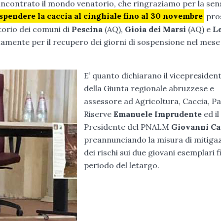
incontrato il mondo venatorio, che ringraziamo per la sens
spendere la caccia al cinghiale fino al 30 novembre
pro
itorio dei comuni di
Pescina
(AQ),
Gioia dei Marsi
(AQ) e
L
amente per il recupero dei giorni di sospensione nel mese
E’ quanto dichiarano il vicepresiden
della Giunta regionale abruzzese e
assessore ad Agricoltura, Caccia, Pa
Riserve
Emanuele Imprudente
ed il
Presidente del PNALM
Giovanni C
preannunciando la misura di mitiga
dei rischi sui due giovani esemplari f
periodo del letargo.