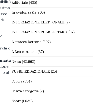
ibilità
Editoriale
(485)
ssimo
In evidenza
(19.905)
ecce
 di
INFORMAZIONE ELETTORALE
(7)
INFORMAZIONE PUBBLICITARIA
(87)
te
L'attacca Bottone
(207)
rchi e
L'Eco cartaceo
(37)
annata
News
(42.662)
zione
PUBBLIREDAZIONALE
(25)
ino al
Scuola
(534)
Senza categoria
(2)
Sport
(1.639)