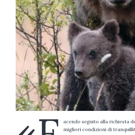
«F
acendo seguito alla richiesta d
migliori condizioni di tranquilli