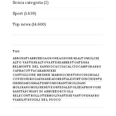
Senza categoria
(2)
Sport
(1.639)
Top news
(14.600)
TAG
ABBONATI
ABRUZZO
AGNONE
AGNONESE
ALTOMOLISE
ALTO VASTESE
ALTOVASTESE
ARRESTO
ATESSA
BELMONTE DEL SANNIO
CACCIA
CALCIO
CAMPOBASSO
CAPRACOTTA
CARABINIERI
CASTIGLIONE MESSER MARINO
CHIETINO
CINGHIALI
COVID19
DROGA
FINANZA
FORESTALE
FURTO
INCIDENTE
ISERNIA
M5S
MALTEMPO
MIGRANTI
MOLISANI
MOLISANO
MOLISE
NEVE
OSPEDALE
POLIZIA
PROFUGHI
SANITÀ
SCHIAVI DI ABRUZZO
SCUOLA
SELECONTROLLO
TERMOLI
VASTESE
VASTO
VENAFRO
VIABILITÀ
VIGILI DEL FUOCO