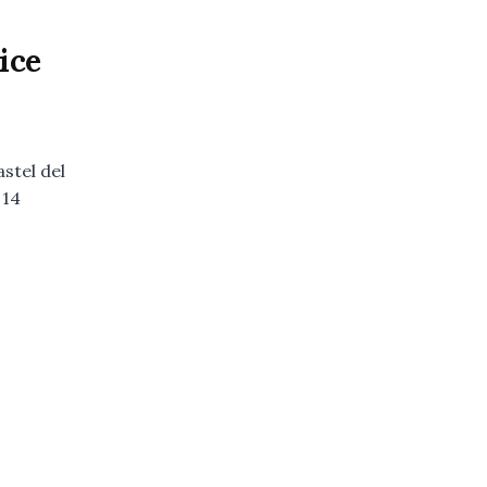
ice
stel del
 14