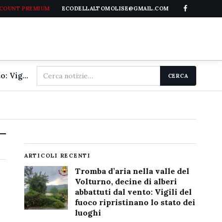
CCOUNT PREMIUM
ECODELLALTOMOLISE@GMAIL.COM
Cerca
Tromba d'aria nella valle del Volturno, decine di alberi abbattuti dal vento: Vigili del fuoco ripristinano lo stato dei luoghi
CERCA
nel
sito
ARTICOLI RECENTI
Tromba d’aria nella valle del
Volturno, decine di alberi
abbattuti dal vento: Vigili del
fuoco ripristinano lo stato dei
luoghi