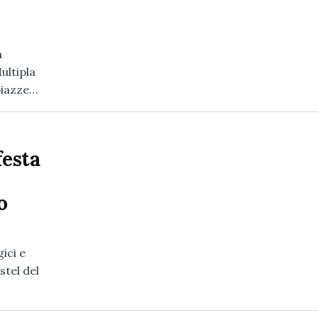
a
ultipla
piazze…
festa
o
ici e
stel del