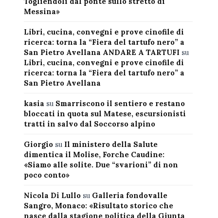
Togliendoli dal ponte sullo stretto di
Messina»
Libri, cucina, convegni e prove cinofile di
ricerca: torna la “Fiera del tartufo nero” a
San Pietro Avellana ANDARE A TARTUFI
su
Libri, cucina, convegni e prove cinofile di
ricerca: torna la “Fiera del tartufo nero” a
San Pietro Avellana
kasia
su
Smarriscono il sentiero e restano
bloccati in quota sul Matese, escursionisti
tratti in salvo dal Soccorso alpino
Giorgio
su
Il ministero della Salute
dimentica il Molise, Forche Caudine:
«Siamo alle solite. Due “svarioni” di non
poco conto»
Nicola Di Lullo
su
Galleria fondovalle
Sangro, Monaco: «Risultato storico che
nasce dalla stagione politica della Giunta