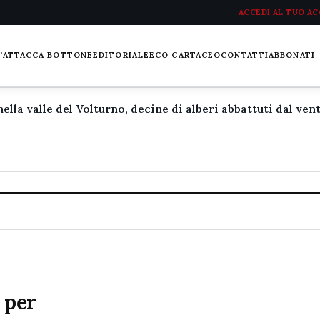
ACCEDI AL TUO A
L'ATTACCA BOTTONE
EDITORIALE
ECO CARTACEO
CONTATTI
ABBONATI
 per