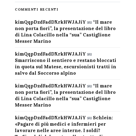
COMMENTI RECENTI
kimQqpDzdFadDXrkHWJAJiY
su
“Il mare
non porta fiori”, la presentazione del libro
di Lina Colacillo nella “sua” Castiglione
Messer Marino
kimQqpDzdFadDXrkHWJAJiY
su
Smarriscono il sentiero e restano bloccati
in quota sul Matese, escursionisti tratti in
salvo dal Soccorso alpino
kimQqpDzdFadDXrkHWJAJiY
su
“Il mare
non porta fiori”, la presentazione del libro
di Lina Colacillo nella “sua” Castiglione
Messer Marino
kimQqpDzdFadDXrkHWJAJiY
su
Schlein:
«Pagare di più medici e infermieri per
lavorare nelle aree interne. I soldi?