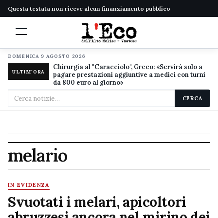
Questa testata non riceve alcun finanziamento pubblico
DOMENICA 9 AGOSTO 2026
Chirurgia al "Caracciolo", Greco: «Servirà solo a
ULTIM'ORA
pagare prestazioni aggiuntive a medici con turni
da 800 euro al giorno»
Cerca
CERCA
nel
sito
melario
IN EVIDENZA
Svuotati i melari, apicoltori
abruzzesi ancora nel mirino dei