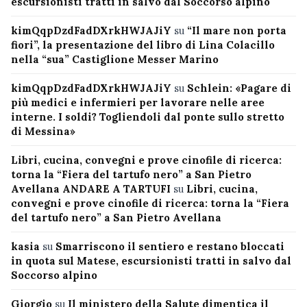
escursionisti tratti in salvo dal Soccorso alpino
kimQqpDzdFadDXrkHWJAJiY
su
“Il mare non porta
fiori”, la presentazione del libro di Lina Colacillo
nella “sua” Castiglione Messer Marino
kimQqpDzdFadDXrkHWJAJiY
su
Schlein: «Pagare di
più medici e infermieri per lavorare nelle aree
interne. I soldi? Togliendoli dal ponte sullo stretto
di Messina»
Libri, cucina, convegni e prove cinofile di ricerca:
torna la “Fiera del tartufo nero” a San Pietro
Avellana ANDARE A TARTUFI
su
Libri, cucina,
convegni e prove cinofile di ricerca: torna la “Fiera
del tartufo nero” a San Pietro Avellana
kasia
su
Smarriscono il sentiero e restano bloccati
in quota sul Matese, escursionisti tratti in salvo dal
Soccorso alpino
Giorgio
su
Il ministero della Salute dimentica il