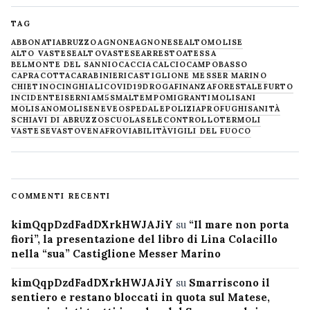
TAG
ABBONATI
ABRUZZO
AGNONE
AGNONESE
ALTOMOLISE
ALTO VASTESE
ALTOVASTESE
ARRESTO
ATESSA
BELMONTE DEL SANNIO
CACCIA
CALCIO
CAMPOBASSO
CAPRACOTTA
CARABINIERI
CASTIGLIONE MESSER MARINO
CHIETINO
CINGHIALI
COVID19
DROGA
FINANZA
FORESTALE
FURTO
INCIDENTE
ISERNIA
M5S
MALTEMPO
MIGRANTI
MOLISANI
MOLISANO
MOLISE
NEVE
OSPEDALE
POLIZIA
PROFUGHI
SANITÀ
SCHIAVI DI ABRUZZO
SCUOLA
SELECONTROLLO
TERMOLI
VASTESE
VASTO
VENAFRO
VIABILITÀ
VIGILI DEL FUOCO
COMMENTI RECENTI
kimQqpDzdFadDXrkHWJAJiY
su
“Il mare non porta
fiori”, la presentazione del libro di Lina Colacillo
nella “sua” Castiglione Messer Marino
kimQqpDzdFadDXrkHWJAJiY
su
Smarriscono il
sentiero e restano bloccati in quota sul Matese,