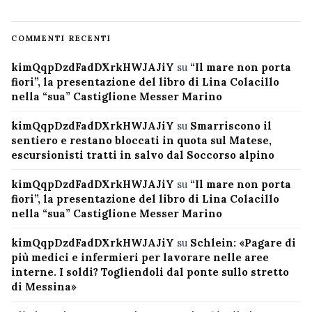
COMMENTI RECENTI
kimQqpDzdFadDXrkHWJAJiY
su
“Il mare non porta
fiori”, la presentazione del libro di Lina Colacillo
nella “sua” Castiglione Messer Marino
kimQqpDzdFadDXrkHWJAJiY
su
Smarriscono il
sentiero e restano bloccati in quota sul Matese,
escursionisti tratti in salvo dal Soccorso alpino
kimQqpDzdFadDXrkHWJAJiY
su
“Il mare non porta
fiori”, la presentazione del libro di Lina Colacillo
nella “sua” Castiglione Messer Marino
kimQqpDzdFadDXrkHWJAJiY
su
Schlein: «Pagare di
più medici e infermieri per lavorare nelle aree
interne. I soldi? Togliendoli dal ponte sullo stretto
di Messina»