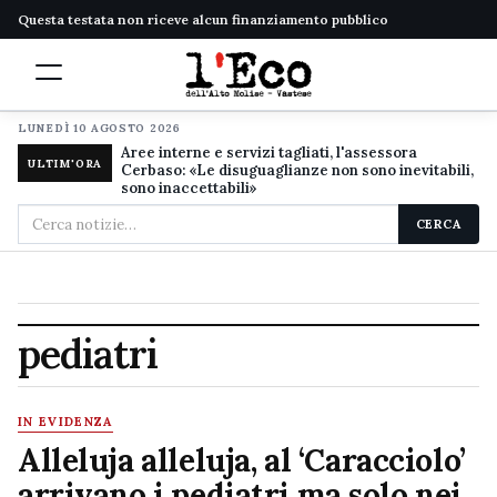
Questa testata non riceve alcun finanziamento pubblico
LUNEDÌ 10 AGOSTO 2026
Aree interne e servizi tagliati, l'assessora
ULTIM'ORA
Cerbaso: «Le disuguaglianze non sono inevitabili,
sono inaccettabili»
Cerca
CERCA
nel
sito
pediatri
IN EVIDENZA
Alleluja alleluja, al ‘Caracciolo’
arrivano i pediatri ma solo nei