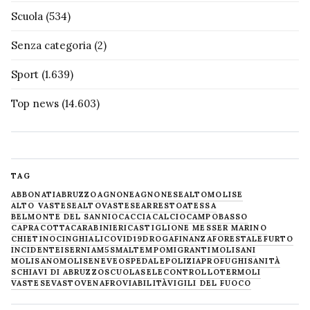
Scuola
(534)
Senza categoria
(2)
Sport
(1.639)
Top news
(14.603)
TAG
ABBONATI
ABRUZZO
AGNONE
AGNONESE
ALTOMOLISE
ALTO VASTESE
ALTOVASTESE
ARRESTO
ATESSA
BELMONTE DEL SANNIO
CACCIA
CALCIO
CAMPOBASSO
CAPRACOTTA
CARABINIERI
CASTIGLIONE MESSER MARINO
CHIETINO
CINGHIALI
COVID19
DROGA
FINANZA
FORESTALE
FURTO
INCIDENTE
ISERNIA
M5S
MALTEMPO
MIGRANTI
MOLISANI
MOLISANO
MOLISE
NEVE
OSPEDALE
POLIZIA
PROFUGHI
SANITÀ
SCHIAVI DI ABRUZZO
SCUOLA
SELECONTROLLO
TERMOLI
VASTESE
VASTO
VENAFRO
VIABILITÀ
VIGILI DEL FUOCO