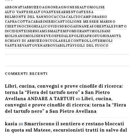
ABBONATI
ABRUZZO
AGNONE
AGNONESE
ALTOMOLISE
ALTO VASTESE
ALTOVASTESE
ARRESTO
ATESSA
BELMONTE DEL SANNIO
CACCIA
CALCIO
CAMPOBASSO
CAPRACOTTA
CARABINIERI
CASTIGLIONE MESSER MARINO
CHIETINO
CINGHIALI
COVID19
DROGA
FINANZA
FORESTALE
FURTO
INCIDENTE
ISERNIA
M5S
MALTEMPO
MIGRANTI
MOLISANI
MOLISANO
MOLISE
NEVE
OSPEDALE
POLIZIA
PROFUGHI
SANITÀ
SCHIAVI DI ABRUZZO
SCUOLA
SELECONTROLLO
TERMOLI
VASTESE
VASTO
VENAFRO
VIABILITÀ
VIGILI DEL FUOCO
COMMENTI RECENTI
Libri, cucina, convegni e prove cinofile di ricerca:
torna la “Fiera del tartufo nero” a San Pietro
Avellana ANDARE A TARTUFI
su
Libri, cucina,
convegni e prove cinofile di ricerca: torna la “Fiera
del tartufo nero” a San Pietro Avellana
kasia
su
Smarriscono il sentiero e restano bloccati
in quota sul Matese, escursionisti tratti in salvo dal