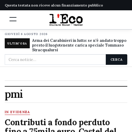
Questa testata non riceve alcun finanziamento pubblico
GIOVEDÌ 6 AGOSTO 2026
Arma dei Carabinieri in lutto: se n'è andato troppo
ULTIM'ORA
presto il luogotenente carica speciale Tommaso
Stracqualursi
Cerca
CERCA
nel
sito
pmi
IN EVIDENZA
Contributi a fondo perduto
fino a 75mila euro, Castel del