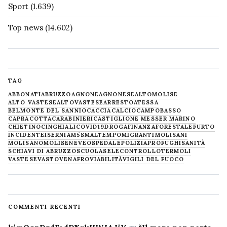
Sport
(1.639)
Top news
(14.602)
TAG
ABBONATI
ABRUZZO
AGNONE
AGNONESE
ALTOMOLISE
ALTO VASTESE
ALTOVASTESE
ARRESTO
ATESSA
BELMONTE DEL SANNIO
CACCIA
CALCIO
CAMPOBASSO
CAPRACOTTA
CARABINIERI
CASTIGLIONE MESSER MARINO
CHIETINO
CINGHIALI
COVID19
DROGA
FINANZA
FORESTALE
FURTO
INCIDENTE
ISERNIA
M5S
MALTEMPO
MIGRANTI
MOLISANI
MOLISANO
MOLISE
NEVE
OSPEDALE
POLIZIA
PROFUGHI
SANITÀ
SCHIAVI DI ABRUZZO
SCUOLA
SELECONTROLLO
TERMOLI
VASTESE
VASTO
VENAFRO
VIABILITÀ
VIGILI DEL FUOCO
COMMENTI RECENTI