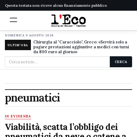
Questa testata non riceve alcun finanziamento pubblico
DOMENICA 9 AGOSTO 2026
Chirurgia al "Caracciolo", Greco: «Servirà solo a
ULTIM'ORA
pagare prestazioni aggiuntive a medici con turni
da 800 euro al giorno»
Cerca
CERCA
nel
sito
pneumatici
IN EVIDENZA
Viabilità, scatta l’obbligo dei
pneumatici da neve o catene a