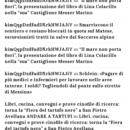
kimQqpDzdFadDXrkHWJAJiY
su
“Il mare non porta
fiori”, la presentazione del libro di Lina Colacillo
nella “sua” Castiglione Messer Marino
kimQqpDzdFadDXrkHWJAJiY
su
Smarriscono il
sentiero e restano bloccati in quota sul Matese,
escursionisti tratti in salvo dal Soccorso alpino
kimQqpDzdFadDXrkHWJAJiY
su
“Il mare non porta
fiori”, la presentazione del libro di Lina Colacillo
nella “sua” Castiglione Messer Marino
kimQqpDzdFadDXrkHWJAJiY
su
Schlein: «Pagare di
più medici e infermieri per lavorare nelle aree
interne. I soldi? Togliendoli dal ponte sullo stretto
di Messina»
Libri, cucina, convegni e prove cinofile di ricerca:
torna la “Fiera del tartufo nero” a San Pietro
Avellana ANDARE A TARTUFI
su
Libri, cucina,
convegni e prove cinofile di ricerca: torna la “Fiera
del tartufo nero” a San Pietro Avellana