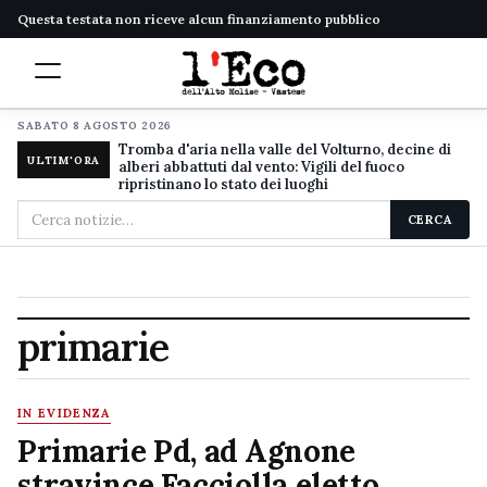
Questa testata non riceve alcun finanziamento pubblico
SABATO 8 AGOSTO 2026
Tromba d'aria nella valle del Volturno, decine di
ULTIM'ORA
alberi abbattuti dal vento: Vigili del fuoco
ripristinano lo stato dei luoghi
Cerca
CERCA
nel
sito
primarie
IN EVIDENZA
Primarie Pd, ad Agnone
stravince Facciolla eletto