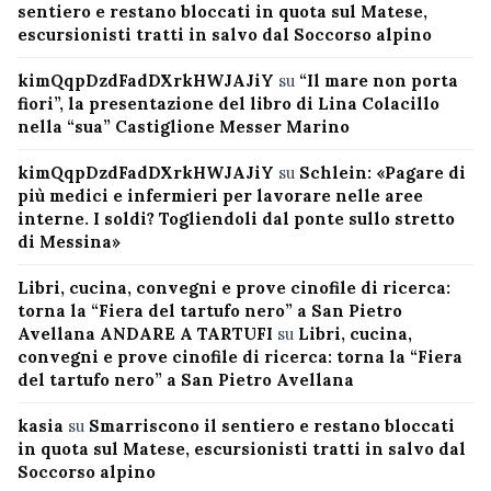
sentiero e restano bloccati in quota sul Matese,
escursionisti tratti in salvo dal Soccorso alpino
kimQqpDzdFadDXrkHWJAJiY
su
“Il mare non porta
fiori”, la presentazione del libro di Lina Colacillo
nella “sua” Castiglione Messer Marino
kimQqpDzdFadDXrkHWJAJiY
su
Schlein: «Pagare di
più medici e infermieri per lavorare nelle aree
interne. I soldi? Togliendoli dal ponte sullo stretto
di Messina»
Libri, cucina, convegni e prove cinofile di ricerca:
torna la “Fiera del tartufo nero” a San Pietro
Avellana ANDARE A TARTUFI
su
Libri, cucina,
convegni e prove cinofile di ricerca: torna la “Fiera
del tartufo nero” a San Pietro Avellana
kasia
su
Smarriscono il sentiero e restano bloccati
in quota sul Matese, escursionisti tratti in salvo dal
Soccorso alpino