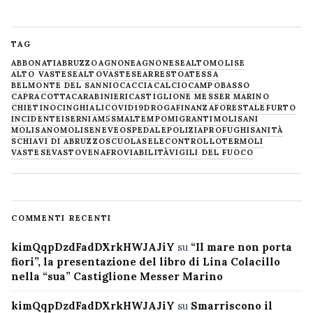
TAG
ABBONATI
ABRUZZO
AGNONE
AGNONESE
ALTOMOLISE
ALTO VASTESE
ALTOVASTESE
ARRESTO
ATESSA
BELMONTE DEL SANNIO
CACCIA
CALCIO
CAMPOBASSO
CAPRACOTTA
CARABINIERI
CASTIGLIONE MESSER MARINO
CHIETINO
CINGHIALI
COVID19
DROGA
FINANZA
FORESTALE
FURTO
INCIDENTE
ISERNIA
M5S
MALTEMPO
MIGRANTI
MOLISANI
MOLISANO
MOLISE
NEVE
OSPEDALE
POLIZIA
PROFUGHI
SANITÀ
SCHIAVI DI ABRUZZO
SCUOLA
SELECONTROLLO
TERMOLI
VASTESE
VASTO
VENAFRO
VIABILITÀ
VIGILI DEL FUOCO
COMMENTI RECENTI
kimQqpDzdFadDXrkHWJAJiY
su
“Il mare non porta
fiori”, la presentazione del libro di Lina Colacillo
nella “sua” Castiglione Messer Marino
kimQqpDzdFadDXrkHWJAJiY
su
Smarriscono il