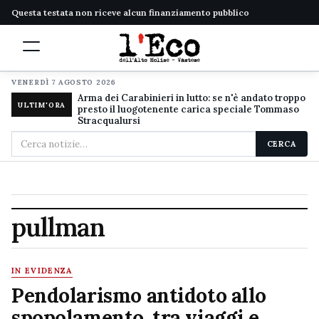
Questa testata non riceve alcun finanziamento pubblico
VENERDÌ 7 AGOSTO 2026
Arma dei Carabinieri in lutto: se n'è andato troppo
ULTIM'ORA
presto il luogotenente carica speciale Tommaso
Stracqualursi
Cerca
CERCA
nel
sito
pullman
IN EVIDENZA
Pendolarismo antidoto allo
spopolamento, tra viaggi e