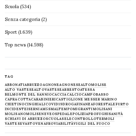
Scuola
(534)
Senza categoria
(2)
Sport
(1.639)
Top news
(14.598)
TAG
ABBONATI
ABRUZZO
AGNONE
AGNONESE
ALTOMOLISE
ALTO VASTESE
ALTOVASTESE
ARRESTO
ATESSA
BELMONTE DEL SANNIO
CACCIA
CALCIO
CAMPOBASSO
CAPRACOTTA
CARABINIERI
CASTIGLIONE MESSER MARINO
CHIETINO
CINGHIALI
COVID19
DROGA
FINANZA
FORESTALE
FURTO
INCIDENTE
ISERNIA
M5S
MALTEMPO
MIGRANTI
MOLISANI
MOLISANO
MOLISE
NEVE
OSPEDALE
POLIZIA
PROFUGHI
SANITÀ
SCHIAVI DI ABRUZZO
SCUOLA
SELECONTROLLO
TERMOLI
VASTESE
VASTO
VENAFRO
VIABILITÀ
VIGILI DEL FUOCO