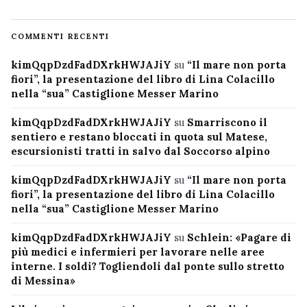
COMMENTI RECENTI
kimQqpDzdFadDXrkHWJAJiY
su
“Il mare non porta
fiori”, la presentazione del libro di Lina Colacillo
nella “sua” Castiglione Messer Marino
kimQqpDzdFadDXrkHWJAJiY
su
Smarriscono il
sentiero e restano bloccati in quota sul Matese,
escursionisti tratti in salvo dal Soccorso alpino
kimQqpDzdFadDXrkHWJAJiY
su
“Il mare non porta
fiori”, la presentazione del libro di Lina Colacillo
nella “sua” Castiglione Messer Marino
kimQqpDzdFadDXrkHWJAJiY
su
Schlein: «Pagare di
più medici e infermieri per lavorare nelle aree
interne. I soldi? Togliendoli dal ponte sullo stretto
di Messina»