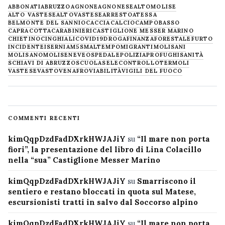
ABBONATI
ABRUZZO
AGNONE
AGNONESE
ALTOMOLISE
ALTO VASTESE
ALTOVASTESE
ARRESTO
ATESSA
BELMONTE DEL SANNIO
CACCIA
CALCIO
CAMPOBASSO
CAPRACOTTA
CARABINIERI
CASTIGLIONE MESSER MARINO
CHIETINO
CINGHIALI
COVID19
DROGA
FINANZA
FORESTALE
FURTO
INCIDENTE
ISERNIA
M5S
MALTEMPO
MIGRANTI
MOLISANI
MOLISANO
MOLISE
NEVE
OSPEDALE
POLIZIA
PROFUGHI
SANITÀ
SCHIAVI DI ABRUZZO
SCUOLA
SELECONTROLLO
TERMOLI
VASTESE
VASTO
VENAFRO
VIABILITÀ
VIGILI DEL FUOCO
COMMENTI RECENTI
kimQqpDzdFadDXrkHWJAJiY
su
“Il mare non porta
fiori”, la presentazione del libro di Lina Colacillo
nella “sua” Castiglione Messer Marino
kimQqpDzdFadDXrkHWJAJiY
su
Smarriscono il
sentiero e restano bloccati in quota sul Matese,
escursionisti tratti in salvo dal Soccorso alpino
kimQqpDzdFadDXrkHWJAJiY
su
“Il mare non porta