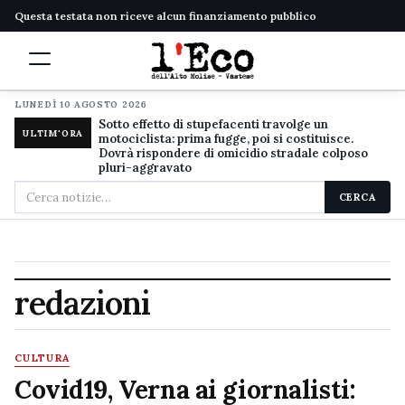
Questa testata non riceve alcun finanziamento pubblico
LUNEDÌ 10 AGOSTO 2026
Sotto effetto di stupefacenti travolge un
ULTIM'ORA
motociclista: prima fugge, poi si costituisce.
Dovrà rispondere di omicidio stradale colposo
pluri-aggravato
Cerca
CERCA
nel
sito
redazioni
CULTURA
Covid19, Verna ai giornalisti: