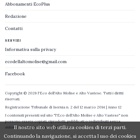
Abbonamenti EcoPlus
Redazione
Contatti
SERVIZI
Informativa sulla privacy
ecodellaltomolise@gmail.com
Facebook
Copyright © 2026 l'Eco dell'Alto Molise e Alto Vastese. Tutti i diritti
riservati.
Registrazione Tribunale di Isernia n. 2 del 12 marzo 2014 | Anno 12
I contenuti presenti sul sito "l'Eco dell'Alto Molise e Alto Vastese" non
possono essere copiati, riprodotti, pubblicati o redistribuiti senza
Il nostro sito web utilizza cookies di terzi parti.
autorizzazione espressa degli autori.
Continuando la navigazione, si accetta l uso dei cookies