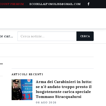
CCOUNT PREMIUM
ECODELLALTOMOLISE@GMAIL.COM
Cerca
Arma dei Carabinieri in lutto: se n'è andato troppo presto il luogotenente carica speciale Tommaso Stracqualursi
CERCA
nel
sito
ARTICOLI RECENTI
Arma dei Carabinieri in lutto:
se n’è andato troppo presto il
luogotenente carica speciale
Tommaso Stracqualursi
06 AGO 2026