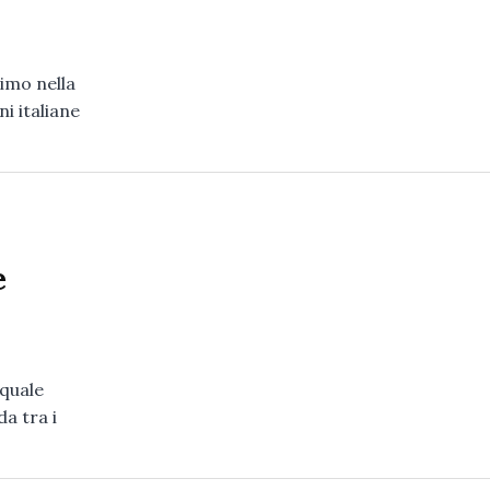
imo nella
i italiane
e
 quale
da tra i