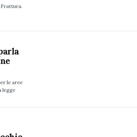
 Frattura.
parla
rne
er le aree
a legge