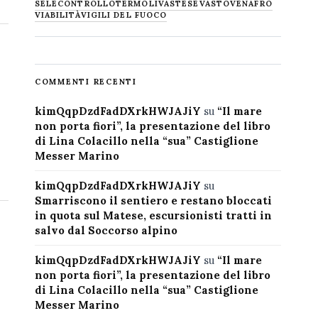
SELECONTROLLO
TERMOLI
VASTESE
VASTO
VENAFRO
VIABILITÀ
VIGILI DEL FUOCO
COMMENTI RECENTI
kimQqpDzdFadDXrkHWJAJiY
su
“Il mare
non porta fiori”, la presentazione del libro
di Lina Colacillo nella “sua” Castiglione
Messer Marino
kimQqpDzdFadDXrkHWJAJiY
su
Smarriscono il sentiero e restano bloccati
in quota sul Matese, escursionisti tratti in
salvo dal Soccorso alpino
kimQqpDzdFadDXrkHWJAJiY
su
“Il mare
non porta fiori”, la presentazione del libro
di Lina Colacillo nella “sua” Castiglione
Messer Marino