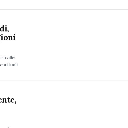
di,
gioni
ra alle
e attuali
ente,