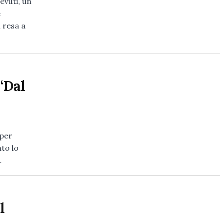
evuti, un
e
 resa a
 “Dal
 per
ato lo
…
l