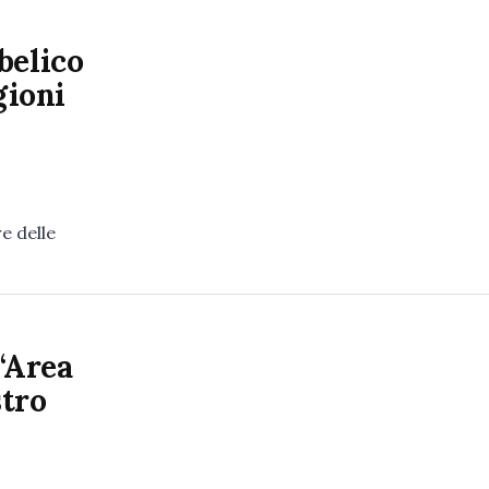
belico
egioni
e delle
 “Area
stro