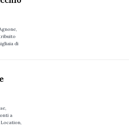
ecchio
 Agnone,
ribuito
gliaia di
e
se,
onti a
 Location,