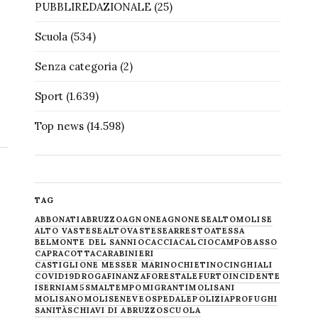
PUBBLIREDAZIONALE
(25)
Scuola
(534)
Senza categoria
(2)
Sport
(1.639)
Top news
(14.598)
TAG
ABBONATI
ABRUZZO
AGNONE
AGNONESE
ALTOMOLISE
ALTO VASTESE
ALTOVASTESE
ARRESTO
ATESSA
BELMONTE DEL SANNIO
CACCIA
CALCIO
CAMPOBASSO
CAPRACOTTA
CARABINIERI
CASTIGLIONE MESSER MARINO
CHIETINO
CINGHIALI
COVID19
DROGA
FINANZA
FORESTALE
FURTO
INCIDENTE
ISERNIA
M5S
MALTEMPO
MIGRANTI
MOLISANI
MOLISANO
MOLISE
NEVE
OSPEDALE
POLIZIA
PROFUGHI
SANITÀ
SCHIAVI DI ABRUZZO
SCUOLA