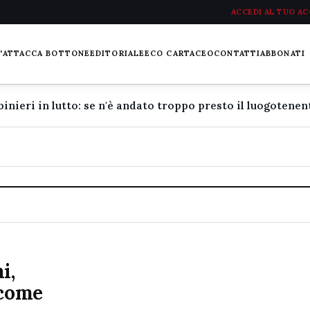
ACCEDI AL TUO A
L'ATTACCA BOTTONE
EDITORIALE
ECO CARTACEO
CONTATTI
ABBONATI
i,
 come