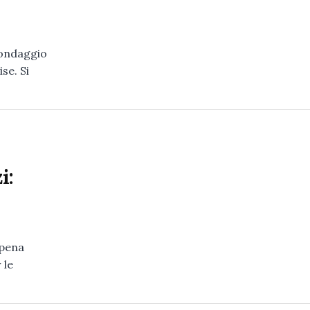
sondaggio
se. Si
i:
ppena
 le