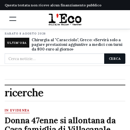
Questa testata non riceve alcun finanziamento pubblico
SABATO 8 AGOSTO 2026
Chirurgia al "Caracciolo", Greco: «Servirà solo a
ULTIM'ORA
pagare prestazioni aggiuntive a medici con turni
da 800 euro al giorno»
Cerca
CERCA
nel
sito
ricerche
IN EVIDENZA
Donna 47enne si allontana da
Casa famiglia di Villacanale,