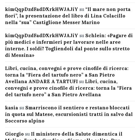
kimQqpDzdFadDXrkHWJAJiY
su
“Il mare non porta
fiori”, la presentazione del libro di Lina Colacillo
nella “sua” Castiglione Messer Marino
kimQqpDzdFadDXrkHWJAJiY
su
Schlein: «Pagare di
più medici e infermieri per lavorare nelle aree
interne. I soldi? Togliendoli dal ponte sullo stretto
di Messina»
Libri, cucina, convegni e prove cinofile di ricerca:
torna la “Fiera del tartufo nero” a San Pietro
Avellana ANDARE A TARTUFI
su
Libri, cucina,
convegni e prove cinofile di ricerca: torna la “Fiera
del tartufo nero” a San Pietro Avellana
kasia
su
Smarriscono il sentiero e restano bloccati
in quota sul Matese, escursionisti tratti in salvo dal
Soccorso alpino
Giorgio
su
Il ministero della Salute dimentica il