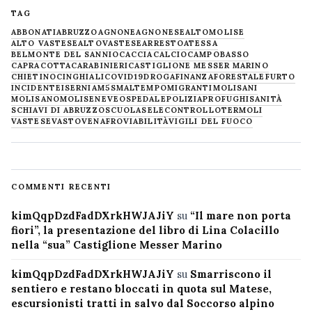
TAG
ABBONATI
ABRUZZO
AGNONE
AGNONESE
ALTOMOLISE
ALTO VASTESE
ALTOVASTESE
ARRESTO
ATESSA
BELMONTE DEL SANNIO
CACCIA
CALCIO
CAMPOBASSO
CAPRACOTTA
CARABINIERI
CASTIGLIONE MESSER MARINO
CHIETINO
CINGHIALI
COVID19
DROGA
FINANZA
FORESTALE
FURTO
INCIDENTE
ISERNIA
M5S
MALTEMPO
MIGRANTI
MOLISANI
MOLISANO
MOLISE
NEVE
OSPEDALE
POLIZIA
PROFUGHI
SANITÀ
SCHIAVI DI ABRUZZO
SCUOLA
SELECONTROLLO
TERMOLI
VASTESE
VASTO
VENAFRO
VIABILITÀ
VIGILI DEL FUOCO
COMMENTI RECENTI
kimQqpDzdFadDXrkHWJAJiY
su
“Il mare non porta
fiori”, la presentazione del libro di Lina Colacillo
nella “sua” Castiglione Messer Marino
kimQqpDzdFadDXrkHWJAJiY
su
Smarriscono il
sentiero e restano bloccati in quota sul Matese,
escursionisti tratti in salvo dal Soccorso alpino