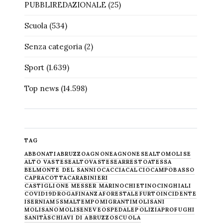
PUBBLIREDAZIONALE
(25)
Scuola
(534)
Senza categoria
(2)
Sport
(1.639)
Top news
(14.598)
TAG
ABBONATI
ABRUZZO
AGNONE
AGNONESE
ALTOMOLISE
ALTO VASTESE
ALTOVASTESE
ARRESTO
ATESSA
BELMONTE DEL SANNIO
CACCIA
CALCIO
CAMPOBASSO
CAPRACOTTA
CARABINIERI
CASTIGLIONE MESSER MARINO
CHIETINO
CINGHIALI
COVID19
DROGA
FINANZA
FORESTALE
FURTO
INCIDENTE
ISERNIA
M5S
MALTEMPO
MIGRANTI
MOLISANI
MOLISANO
MOLISE
NEVE
OSPEDALE
POLIZIA
PROFUGHI
SANITÀ
SCHIAVI DI ABRUZZO
SCUOLA