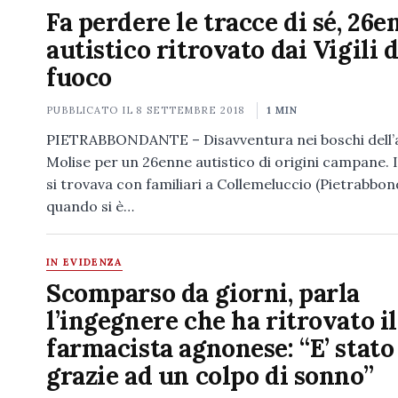
Fa perdere le tracce di sé, 26e
autistico ritrovato dai Vigili d
fuoco
PUBBLICATO IL
8 SETTEMBRE 2018
1 MIN
PIETRABBONDANTE – Disavventura nei boschi dell’
Molise per un 26enne autistico di origini campane. 
si trovava con familiari a Collemeluccio (Pietrabbo
quando si è…
IN EVIDENZA
Scomparso da giorni, parla
l’ingegnere che ha ritrovato il
farmacista agnonese: “E’ stato
grazie ad un colpo di sonno”