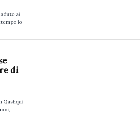
caduto ai
attempo lo
se
re di
n Qashqai
anni,