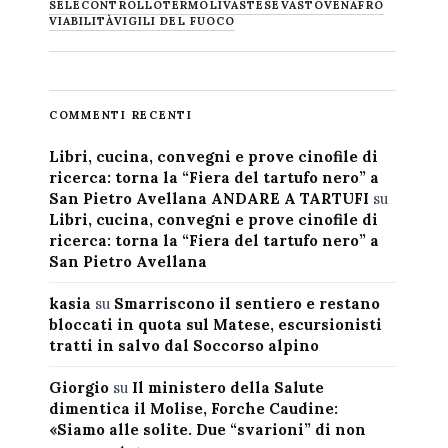
SELECONTROLLO
TERMOLI
VASTESE
VASTO
VENAFRO
VIABILITÀ
VIGILI DEL FUOCO
COMMENTI RECENTI
Libri, cucina, convegni e prove cinofile di
ricerca: torna la “Fiera del tartufo nero” a
San Pietro Avellana ANDARE A TARTUFI
su
Libri, cucina, convegni e prove cinofile di
ricerca: torna la “Fiera del tartufo nero” a
San Pietro Avellana
kasia
su
Smarriscono il sentiero e restano
bloccati in quota sul Matese, escursionisti
tratti in salvo dal Soccorso alpino
Giorgio
su
Il ministero della Salute
dimentica il Molise, Forche Caudine:
«Siamo alle solite. Due “svarioni” di non