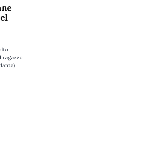
nne
el
alto
Il ragazzo
ndante)