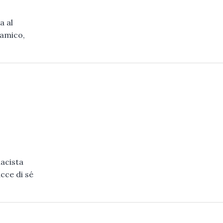
a al
 amico,
macista
cce di sé