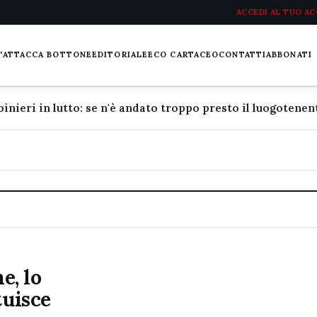
ACCEDI AL TUO A
L'ATTACCA BOTTONE
EDITORIALE
ECO CARTACEO
CONTATTI
ABBONATI
e, lo
tuisce