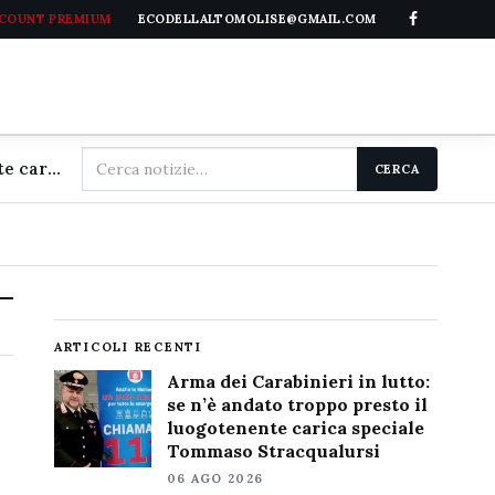
CCOUNT PREMIUM
ECODELLALTOMOLISE@GMAIL.COM
Cerca
Arma dei Carabinieri in lutto: se n'è andato troppo presto il luogotenente carica speciale Tommaso Stracqualursi
CERCA
nel
sito
ARTICOLI RECENTI
Arma dei Carabinieri in lutto:
se n’è andato troppo presto il
luogotenente carica speciale
Tommaso Stracqualursi
06 AGO 2026