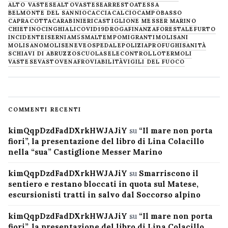
ALTO VASTESE
ALTOVASTESE
ARRESTO
ATESSA
BELMONTE DEL SANNIO
CACCIA
CALCIO
CAMPOBASSO
CAPRACOTTA
CARABINIERI
CASTIGLIONE MESSER MARINO
CHIETINO
CINGHIALI
COVID19
DROGA
FINANZA
FORESTALE
FURTO
INCIDENTE
ISERNIA
M5S
MALTEMPO
MIGRANTI
MOLISANI
MOLISANO
MOLISE
NEVE
OSPEDALE
POLIZIA
PROFUGHI
SANITÀ
SCHIAVI DI ABRUZZO
SCUOLA
SELECONTROLLO
TERMOLI
VASTESE
VASTO
VENAFRO
VIABILITÀ
VIGILI DEL FUOCO
COMMENTI RECENTI
kimQqpDzdFadDXrkHWJAJiY
su
“Il mare non porta
fiori”, la presentazione del libro di Lina Colacillo
nella “sua” Castiglione Messer Marino
kimQqpDzdFadDXrkHWJAJiY
su
Smarriscono il
sentiero e restano bloccati in quota sul Matese,
escursionisti tratti in salvo dal Soccorso alpino
kimQqpDzdFadDXrkHWJAJiY
su
“Il mare non porta
fiori”, la presentazione del libro di Lina Colacillo