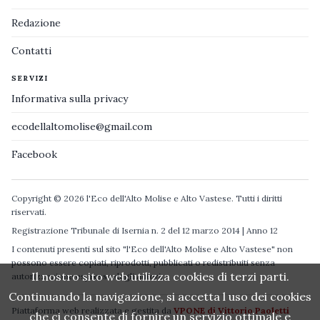
Redazione
Contatti
SERVIZI
Informativa sulla privacy
ecodellaltomolise@gmail.com
Facebook
Copyright © 2026 l'Eco dell'Alto Molise e Alto Vastese. Tutti i diritti
riservati.
Registrazione Tribunale di Isernia n. 2 del 12 marzo 2014 | Anno 12
I contenuti presenti sul sito "l'Eco dell'Alto Molise e Alto Vastese" non
possono essere copiati, riprodotti, pubblicati o redistribuiti senza
Il nostro sito web utilizza cookies di terzi parti.
autorizzazione espressa degli autori.
Continuando la navigazione, si accetta l uso dei cookies
Piattaforma web realizzata e gestita da
VPONE di Vittorio Paoletti
che ci consente di fornire un servizio ottimale e