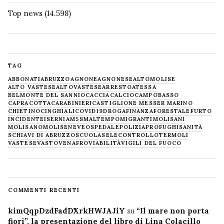
Top news
(14.598)
TAG
ABBONATI
ABRUZZO
AGNONE
AGNONESE
ALTOMOLISE
ALTO VASTESE
ALTOVASTESE
ARRESTO
ATESSA
BELMONTE DEL SANNIO
CACCIA
CALCIO
CAMPOBASSO
CAPRACOTTA
CARABINIERI
CASTIGLIONE MESSER MARINO
CHIETINO
CINGHIALI
COVID19
DROGA
FINANZA
FORESTALE
FURTO
INCIDENTE
ISERNIA
M5S
MALTEMPO
MIGRANTI
MOLISANI
MOLISANO
MOLISE
NEVE
OSPEDALE
POLIZIA
PROFUGHI
SANITÀ
SCHIAVI DI ABRUZZO
SCUOLA
SELECONTROLLO
TERMOLI
VASTESE
VASTO
VENAFRO
VIABILITÀ
VIGILI DEL FUOCO
COMMENTI RECENTI
kimQqpDzdFadDXrkHWJAJiY
su
“Il mare non porta
fiori”, la presentazione del libro di Lina Colacillo