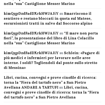
nella “sua” Castiglione Messer Marino
kimQqpDzdFadDXrkHWJAJiY
su
Smarriscono il
sentiero e restano bloccati in quota sul Matese,
escursionisti tratti in salvo dal Soccorso alpino
kimQqpDzdFadDXrkHWJAJiY
su
“Il mare non porta
fiori”, la presentazione del libro di Lina Colacillo
nella “sua” Castiglione Messer Marino
kimQqpDzdFadDXrkHWJAJiY
su
Schlein: «Pagare di
più medici e infermieri per lavorare nelle aree
interne. I soldi? Togliendoli dal ponte sullo stretto
di Messina»
Libri, cucina, convegni e prove cinofile di ricerca:
torna la “Fiera del tartufo nero” a San Pietro
Avellana ANDARE A TARTUFI
su
Libri, cucina,
convegni e prove cinofile di ricerca: torna la “Fiera
del tartufo nero” a San Pietro Avellana