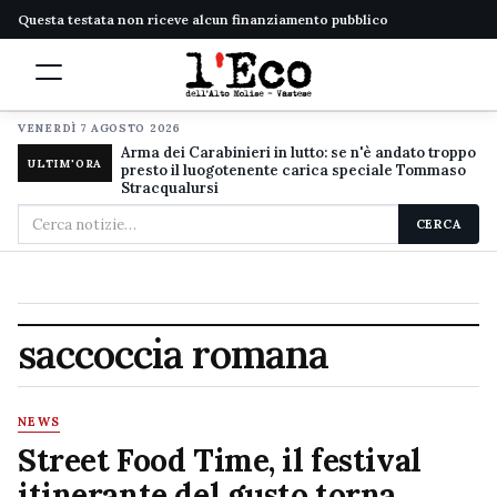
Questa testata non riceve alcun finanziamento pubblico
VENERDÌ 7 AGOSTO 2026
Arma dei Carabinieri in lutto: se n'è andato troppo
ULTIM'ORA
presto il luogotenente carica speciale Tommaso
Stracqualursi
Cerca
CERCA
nel
sito
saccoccia romana
NEWS
Street Food Time, il festival
itinerante del gusto torna