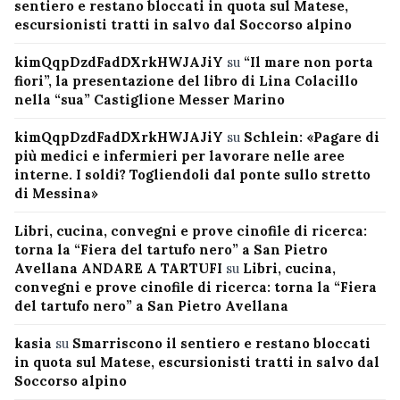
sentiero e restano bloccati in quota sul Matese,
escursionisti tratti in salvo dal Soccorso alpino
kimQqpDzdFadDXrkHWJAJiY
su
“Il mare non porta
fiori”, la presentazione del libro di Lina Colacillo
nella “sua” Castiglione Messer Marino
kimQqpDzdFadDXrkHWJAJiY
su
Schlein: «Pagare di
più medici e infermieri per lavorare nelle aree
interne. I soldi? Togliendoli dal ponte sullo stretto
di Messina»
Libri, cucina, convegni e prove cinofile di ricerca:
torna la “Fiera del tartufo nero” a San Pietro
Avellana ANDARE A TARTUFI
su
Libri, cucina,
convegni e prove cinofile di ricerca: torna la “Fiera
del tartufo nero” a San Pietro Avellana
kasia
su
Smarriscono il sentiero e restano bloccati
in quota sul Matese, escursionisti tratti in salvo dal
Soccorso alpino