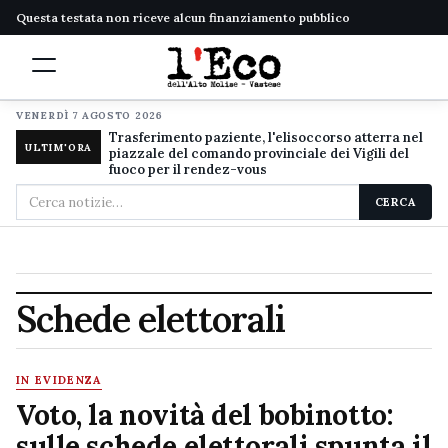
Questa testata non riceve alcun finanziamento pubblico
VENERDÌ 7 AGOSTO 2026
Trasferimento paziente, l'elisoccorso atterra nel
ULTIM'ORA
piazzale del comando provinciale dei Vigili del
fuoco per il rendez-vous
Cerca
CERCA
nel
sito
Schede elettorali
IN EVIDENZA
Voto, la novità del bobinotto:
sulle schede elettorali spunta il