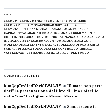
TAG
ABBONATI
ABRUZZO
AGNONE
AGNONESE
ALTOMOLISE
ALTO VASTESE
ALTOVASTESE
ARRESTO
ATESSA
BELMONTE DEL SANNIO
CACCIA
CALCIO
CAMPOBASSO
CAPRACOTTA
CARABINIERI
CASTIGLIONE MESSER MARINO
CHIETINO
CINGHIALI
COVID19
DROGA
FINANZA
FORESTALE
FURTO
INCIDENTE
ISERNIA
M5S
MALTEMPO
MIGRANTI
MOLISANI
MOLISANO
MOLISE
NEVE
OSPEDALE
POLIZIA
PROFUGHI
SANITÀ
SCHIAVI DI ABRUZZO
SCUOLA
SELECONTROLLO
TERMOLI
VASTESE
VASTO
VENAFRO
VIABILITÀ
VIGILI DEL FUOCO
COMMENTI RECENTI
kimQqpDzdFadDXrkHWJAJiY
su
“Il mare non porta
fiori”, la presentazione del libro di Lina Colacillo
nella “sua” Castiglione Messer Marino
kimQqpDzdFadDXrkHWJAJiY
su
Smarriscono il