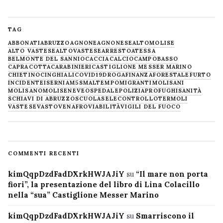
TAG
ABBONATI
ABRUZZO
AGNONE
AGNONESE
ALTOMOLISE
ALTO VASTESE
ALTOVASTESE
ARRESTO
ATESSA
BELMONTE DEL SANNIO
CACCIA
CALCIO
CAMPOBASSO
CAPRACOTTA
CARABINIERI
CASTIGLIONE MESSER MARINO
CHIETINO
CINGHIALI
COVID19
DROGA
FINANZA
FORESTALE
FURTO
INCIDENTE
ISERNIA
M5S
MALTEMPO
MIGRANTI
MOLISANI
MOLISANO
MOLISE
NEVE
OSPEDALE
POLIZIA
PROFUGHI
SANITÀ
SCHIAVI DI ABRUZZO
SCUOLA
SELECONTROLLO
TERMOLI
VASTESE
VASTO
VENAFRO
VIABILITÀ
VIGILI DEL FUOCO
COMMENTI RECENTI
kimQqpDzdFadDXrkHWJAJiY
su
“Il mare non porta
fiori”, la presentazione del libro di Lina Colacillo
nella “sua” Castiglione Messer Marino
kimQqpDzdFadDXrkHWJAJiY
su
Smarriscono il