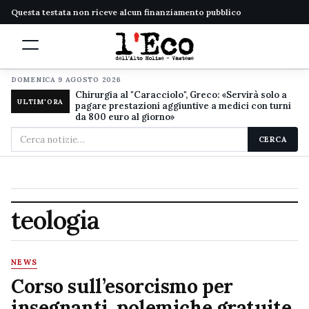
Questa testata non riceve alcun finanziamento pubblico
DOMENICA 9 AGOSTO 2026
Chirurgia al "Caracciolo", Greco: «Servirà solo a
ULTIM'ORA
pagare prestazioni aggiuntive a medici con turni
da 800 euro al giorno»
Cerca
CERCA
nel
sito
teologia
NEWS
Corso sull’esorcismo per
insegnanti, polemiche gratuite