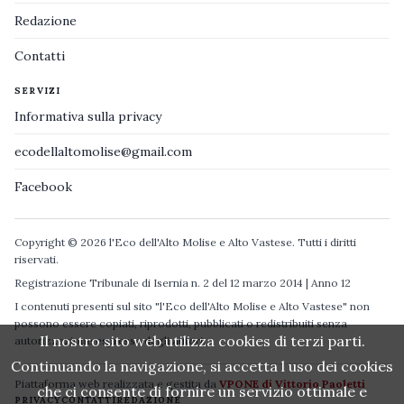
Redazione
Contatti
SERVIZI
Informativa sulla privacy
ecodellaltomolise@gmail.com
Facebook
Copyright © 2026 l'Eco dell'Alto Molise e Alto Vastese. Tutti i diritti
riservati.
Registrazione Tribunale di Isernia n. 2 del 12 marzo 2014 | Anno 12
I contenuti presenti sul sito "l'Eco dell'Alto Molise e Alto Vastese" non
possono essere copiati, riprodotti, pubblicati o redistribuiti senza
Il nostro sito web utilizza cookies di terzi parti.
autorizzazione espressa degli autori.
Continuando la navigazione, si accetta l uso dei cookies
Piattaforma web realizzata e gestita da
VPONE di Vittorio Paoletti
che ci consente di fornire un servizio ottimale e
PRIVACY
CONTATTI
REDAZIONE