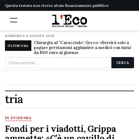
Questa testata non riceve alcun finanziamento pubblico
DOMENICA 9 AGOSTO 2026
Chirurgia al "Caracciolo", Greco: «Servirà solo a
ULTIM'ORA
pagare prestazioni aggiuntive a medici con turni
da 800 euro al giorno»
Cerca
CERCA
nel
sito
tria
IN EVIDENZA
Fondi per i viadotti, Grippa
ammette: «C’è un cavillo di