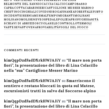
ALTO VASTESE
ALTOVASTESE
ARRESTO
ATESSA
BELMONTE DEL SANNIO
CACCIA
CALCIO
CAMPOBASSO
CAPRACOTTA
CARABINIERI
CASTIGLIONE MESSER MARINO
CHIETINO
CINGHIALI
COVID19
DROGA
FINANZA
FORESTALE
FURTO
INCIDENTE
ISERNIA
M5S
MALTEMPO
MIGRANTI
MOLISANI
MOLISANO
MOLISE
NEVE
OSPEDALE
POLIZIA
PROFUGHI
SANITÀ
SCHIAVI DI ABRUZZO
SCUOLA
SELECONTROLLO
TERMOLI
VASTESE
VASTO
VENAFRO
VIABILITÀ
VIGILI DEL FUOCO
COMMENTI RECENTI
kimQqpDzdFadDXrkHWJAJiY
su
“Il mare non porta
fiori”, la presentazione del libro di Lina Colacillo
nella “sua” Castiglione Messer Marino
kimQqpDzdFadDXrkHWJAJiY
su
Smarriscono il
sentiero e restano bloccati in quota sul Matese,
escursionisti tratti in salvo dal Soccorso alpino
kimQqpDzdFadDXrkHWJAJiY
su
“Il mare non porta
fiori”, la presentazione del libro di Lina Colacillo