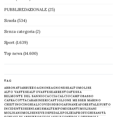
PUBBLIREDAZIONALE
(25)
Scuola
(534)
Senza categoria
(2)
Sport
(1.639)
Top news
(14.600)
TAG
ABBONATI
ABRUZZO
AGNONE
AGNONESE
ALTOMOLISE
ALTO VASTESE
ALTOVASTESE
ARRESTO
ATESSA
BELMONTE DEL SANNIO
CACCIA
CALCIO
CAMPOBASSO
CAPRACOTTA
CARABINIERI
CASTIGLIONE MESSER MARINO
CHIETINO
CINGHIALI
COVID19
DROGA
FINANZA
FORESTALE
FURTO
INCIDENTE
ISERNIA
M5S
MALTEMPO
MIGRANTI
MOLISANI
MOLISANO
MOLISE
NEVE
OSPEDALE
POLIZIA
PROFUGHI
SANITÀ