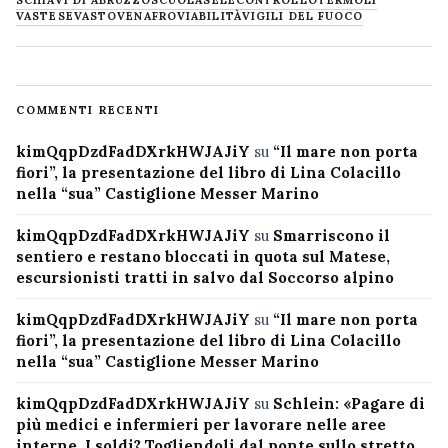
SCHIAVI DI ABRUZZO
SCUOLA
SELECONTROLLO
TERMOLI
VASTESE
VASTO
VENAFRO
VIABILITÀ
VIGILI DEL FUOCO
COMMENTI RECENTI
kimQqpDzdFadDXrkHWJAJiY
su
“Il mare non porta
fiori”, la presentazione del libro di Lina Colacillo
nella “sua” Castiglione Messer Marino
kimQqpDzdFadDXrkHWJAJiY
su
Smarriscono il
sentiero e restano bloccati in quota sul Matese,
escursionisti tratti in salvo dal Soccorso alpino
kimQqpDzdFadDXrkHWJAJiY
su
“Il mare non porta
fiori”, la presentazione del libro di Lina Colacillo
nella “sua” Castiglione Messer Marino
kimQqpDzdFadDXrkHWJAJiY
su
Schlein: «Pagare di
più medici e infermieri per lavorare nelle aree
interne. I soldi? Togliendoli dal ponte sullo stretto