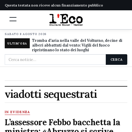
Questa testata non riceve alcun finanziamento pubblico
SABATO 8 AGOSTO 2026
Tromba d'aria nella valle del Volturno, decine di
ULTIM'ORA
alberi abbattuti dal vento: Vigili del fuoco
ripristinano lo stato dei luoghi
Cerca
CERCA
nel
sito
viadotti sequestrati
IN EVIDENZA
L’assessore Febbo bacchetta la
ministra: «Abruzzo si scrive