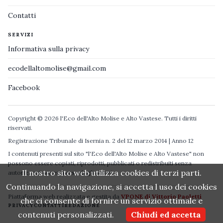
Contatti
SERVIZI
Informativa sulla privacy
ecodellaltomolise@gmail.com
Facebook
Copyright © 2026 l'Eco dell'Alto Molise e Alto Vastese. Tutti i diritti
riservati.
Registrazione Tribunale di Isernia n. 2 del 12 marzo 2014 | Anno 12
I contenuti presenti sul sito "l'Eco dell'Alto Molise e Alto Vastese" non
possono essere copiati, riprodotti, pubblicati o redistribuiti senza
Il nostro sito web utilizza cookies di terzi parti.
autorizzazione espressa degli autori.
Continuando la navigazione, si accetta l uso dei cookies
Piattaforma web realizzata e gestita da
VPONE di Vittorio Paoletti
che ci consente di fornire un servizio ottimale e
PRIVACY
CONTATTI
REDAZIONE
contenuti personalizzati.
Chiudi ed accetta