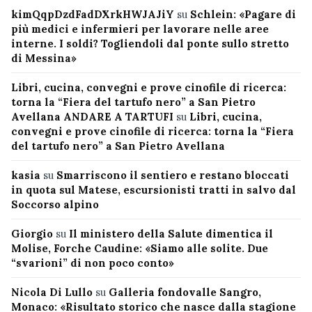
kimQqpDzdFadDXrkHWJAJiY
su
Schlein: «Pagare di
più medici e infermieri per lavorare nelle aree
interne. I soldi? Togliendoli dal ponte sullo stretto
di Messina»
Libri, cucina, convegni e prove cinofile di ricerca:
torna la “Fiera del tartufo nero” a San Pietro
Avellana ANDARE A TARTUFI
su
Libri, cucina,
convegni e prove cinofile di ricerca: torna la “Fiera
del tartufo nero” a San Pietro Avellana
kasia
su
Smarriscono il sentiero e restano bloccati
in quota sul Matese, escursionisti tratti in salvo dal
Soccorso alpino
Giorgio
su
Il ministero della Salute dimentica il
Molise, Forche Caudine: «Siamo alle solite. Due
“svarioni” di non poco conto»
Nicola Di Lullo
su
Galleria fondovalle Sangro,
Monaco: «Risultato storico che nasce dalla stagione