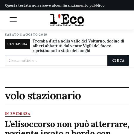
Questa testata non riceve alcun finanziamento pubblico
SABATO 8 AGOSTO 2026
Tromba d'aria nella valle del Volturno, decine di
ULTIM'ORA
alberi abbattuti dal vento: Vigili del fuoco
ripristinano lo stato dei luoghi
Cerca
CERCA
nel
sito
volo stazionario
IN EVIDENZA
L’elisoccorso non può atterrare,
paziente issato a bordo con