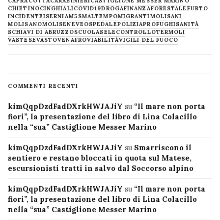
CAPRACOTTA
CARABINIERI
CASTIGLIONE MESSER MARINO
CHIETINO
CINGHIALI
COVID19
DROGA
FINANZA
FORESTALE
FURTO
INCIDENTE
ISERNIA
M5S
MALTEMPO
MIGRANTI
MOLISANI
MOLISANO
MOLISE
NEVE
OSPEDALE
POLIZIA
PROFUGHI
SANITÀ
SCHIAVI DI ABRUZZO
SCUOLA
SELECONTROLLO
TERMOLI
VASTESE
VASTO
VENAFRO
VIABILITÀ
VIGILI DEL FUOCO
COMMENTI RECENTI
kimQqpDzdFadDXrkHWJAJiY
su
“Il mare non porta
fiori”, la presentazione del libro di Lina Colacillo
nella “sua” Castiglione Messer Marino
kimQqpDzdFadDXrkHWJAJiY
su
Smarriscono il
sentiero e restano bloccati in quota sul Matese,
escursionisti tratti in salvo dal Soccorso alpino
kimQqpDzdFadDXrkHWJAJiY
su
“Il mare non porta
fiori”, la presentazione del libro di Lina Colacillo
nella “sua” Castiglione Messer Marino