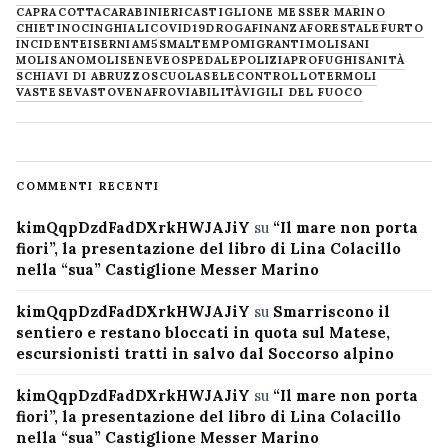
CAPRACOTTA
CARABINIERI
CASTIGLIONE MESSER MARINO
CHIETINO
CINGHIALI
COVID19
DROGA
FINANZA
FORESTALE
FURTO
INCIDENTE
ISERNIA
M5S
MALTEMPO
MIGRANTI
MOLISANI
MOLISANO
MOLISE
NEVE
OSPEDALE
POLIZIA
PROFUGHI
SANITÀ
SCHIAVI DI ABRUZZO
SCUOLA
SELECONTROLLO
TERMOLI
VASTESE
VASTO
VENAFRO
VIABILITÀ
VIGILI DEL FUOCO
COMMENTI RECENTI
kimQqpDzdFadDXrkHWJAJiY
su
“Il mare non porta
fiori”, la presentazione del libro di Lina Colacillo
nella “sua” Castiglione Messer Marino
kimQqpDzdFadDXrkHWJAJiY
su
Smarriscono il
sentiero e restano bloccati in quota sul Matese,
escursionisti tratti in salvo dal Soccorso alpino
kimQqpDzdFadDXrkHWJAJiY
su
“Il mare non porta
fiori”, la presentazione del libro di Lina Colacillo
nella “sua” Castiglione Messer Marino