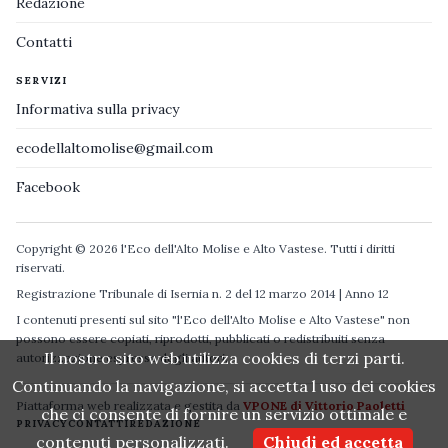
Redazione
Contatti
SERVIZI
Informativa sulla privacy
ecodellaltomolise@gmail.com
Facebook
Copyright © 2026 l'Eco dell'Alto Molise e Alto Vastese. Tutti i diritti
riservati.
Registrazione Tribunale di Isernia n. 2 del 12 marzo 2014 | Anno 12
I contenuti presenti sul sito "l'Eco dell'Alto Molise e Alto Vastese" non
possono essere copiati, riprodotti, pubblicati o redistribuiti senza
Il nostro sito web utilizza cookies di terzi parti.
autorizzazione espressa degli autori.
Continuando la navigazione, si accetta l uso dei cookies
Piattaforma web realizzata e gestita da
VPONE di Vittorio Paoletti
che ci consente di fornire un servizio ottimale e
PRIVACY
CONTATTI
REDAZIONE
contenuti personalizzati.
Chiudi ed accetta