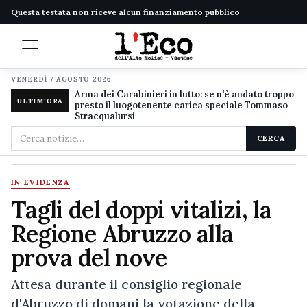
Questa testata non riceve alcun finanziamento pubblico
VENERDÌ 7 AGOSTO 2026
Arma dei Carabinieri in lutto: se n'è andato troppo
ULTIM'ORA
presto il luogotenente carica speciale Tommaso
Stracqualursi
Cerca
CERCA
nel
sito
IN EVIDENZA
Tagli del doppi vitalizi, la
Regione Abruzzo alla
prova del nove
Attesa durante il consiglio regionale
d'Abruzzo di domani la votazione della