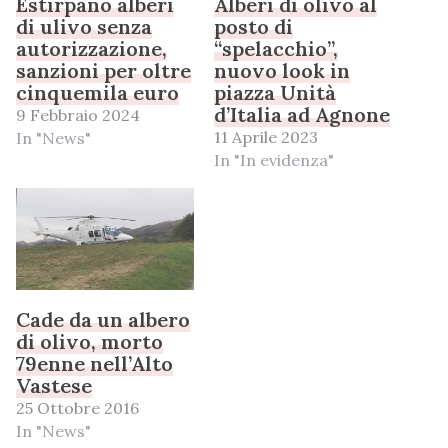
Estirpano alberi
Alberi di olivo al
di ulivo senza
posto di
autorizzazione,
“spelacchio”,
sanzioni per oltre
nuovo look in
cinquemila euro
piazza Unità
d’Italia ad Agnone
9 Febbraio 2024
11 Aprile 2023
In "News"
In "In evidenza"
Cade da un albero
di olivo, morto
79enne nell’Alto
Vastese
25 Ottobre 2016
In "News"