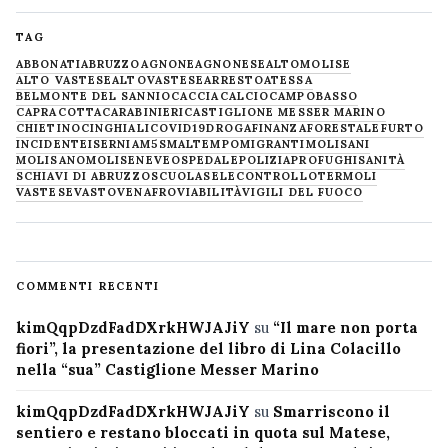
TAG
ABBONATI
ABRUZZO
AGNONE
AGNONESE
ALTOMOLISE
ALTO VASTESE
ALTOVASTESE
ARRESTO
ATESSA
BELMONTE DEL SANNIO
CACCIA
CALCIO
CAMPOBASSO
CAPRACOTTA
CARABINIERI
CASTIGLIONE MESSER MARINO
CHIETINO
CINGHIALI
COVID19
DROGA
FINANZA
FORESTALE
FURTO
INCIDENTE
ISERNIA
M5S
MALTEMPO
MIGRANTI
MOLISANI
MOLISANO
MOLISE
NEVE
OSPEDALE
POLIZIA
PROFUGHI
SANITÀ
SCHIAVI DI ABRUZZO
SCUOLA
SELECONTROLLO
TERMOLI
VASTESE
VASTO
VENAFRO
VIABILITÀ
VIGILI DEL FUOCO
COMMENTI RECENTI
kimQqpDzdFadDXrkHWJAJiY
su
“Il mare non porta
fiori”, la presentazione del libro di Lina Colacillo
nella “sua” Castiglione Messer Marino
kimQqpDzdFadDXrkHWJAJiY
su
Smarriscono il
sentiero e restano bloccati in quota sul Matese,