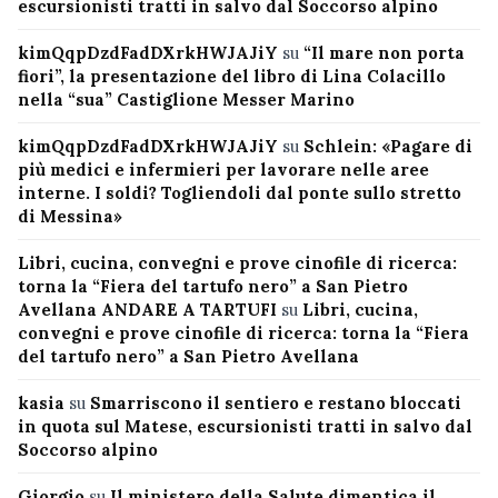
escursionisti tratti in salvo dal Soccorso alpino
kimQqpDzdFadDXrkHWJAJiY
su
“Il mare non porta
fiori”, la presentazione del libro di Lina Colacillo
nella “sua” Castiglione Messer Marino
kimQqpDzdFadDXrkHWJAJiY
su
Schlein: «Pagare di
più medici e infermieri per lavorare nelle aree
interne. I soldi? Togliendoli dal ponte sullo stretto
di Messina»
Libri, cucina, convegni e prove cinofile di ricerca:
torna la “Fiera del tartufo nero” a San Pietro
Avellana ANDARE A TARTUFI
su
Libri, cucina,
convegni e prove cinofile di ricerca: torna la “Fiera
del tartufo nero” a San Pietro Avellana
kasia
su
Smarriscono il sentiero e restano bloccati
in quota sul Matese, escursionisti tratti in salvo dal
Soccorso alpino
Giorgio
su
Il ministero della Salute dimentica il