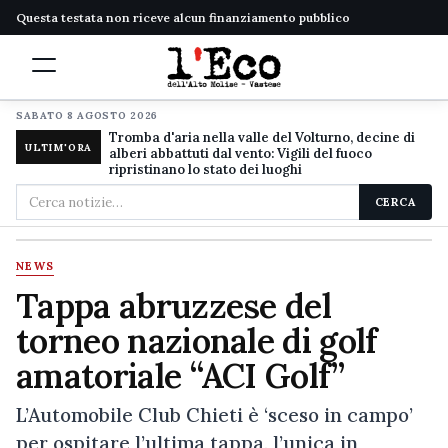
Questa testata non riceve alcun finanziamento pubblico
SABATO 8 AGOSTO 2026
Tromba d'aria nella valle del Volturno, decine di
ULTIM'ORA
alberi abbattuti dal vento: Vigili del fuoco
ripristinano lo stato dei luoghi
Cerca
CERCA
nel
sito
NEWS
Tappa abruzzese del
torneo nazionale di golf
amatoriale “ACI Golf”
L’Automobile Club Chieti è ‘sceso in campo’
per ospitare l’ultima tappa, l’unica in