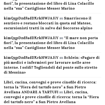
fiori”, la presentazione del libro di Lina Colacillo
nella “sua” Castiglione Messer Marino
kimQqpDzdFadDXrkHWJAJiY
su
Smarriscono il
sentiero e restano bloccati in quota sul Matese,
escursionisti tratti in salvo dal Soccorso alpino
kimQqpDzdFadDXrkHWJAJiY
su
“Il mare non porta
fiori”, la presentazione del libro di Lina Colacillo
nella “sua” Castiglione Messer Marino
kimQqpDzdFadDXrkHWJAJiY
su
Schlein: «Pagare di
più medici e infermieri per lavorare nelle aree
interne. I soldi? Togliendoli dal ponte sullo stretto
di Messina»
Libri, cucina, convegni e prove cinofile di ricerca:
torna la “Fiera del tartufo nero” a San Pietro
Avellana ANDARE A TARTUFI
su
Libri, cucina,
convegni e prove cinofile di ricerca: torna la “Fiera
del tartufo nero” a San Pietro Avellana