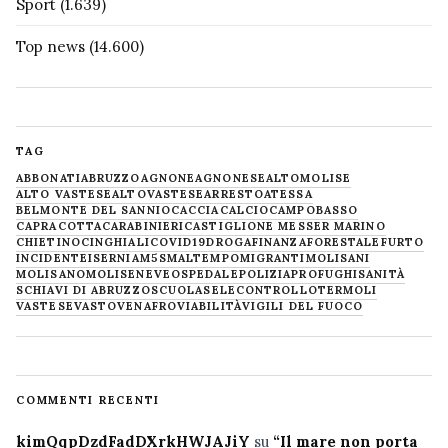
Sport
(1.639)
Top news
(14.600)
TAG
ABBONATI
ABRUZZO
AGNONE
AGNONESE
ALTOMOLISE
ALTO VASTESE
ALTOVASTESE
ARRESTO
ATESSA
BELMONTE DEL SANNIO
CACCIA
CALCIO
CAMPOBASSO
CAPRACOTTA
CARABINIERI
CASTIGLIONE MESSER MARINO
CHIETINO
CINGHIALI
COVID19
DROGA
FINANZA
FORESTALE
FURTO
INCIDENTE
ISERNIA
M5S
MALTEMPO
MIGRANTI
MOLISANI
MOLISANO
MOLISE
NEVE
OSPEDALE
POLIZIA
PROFUGHI
SANITÀ
SCHIAVI DI ABRUZZO
SCUOLA
SELECONTROLLO
TERMOLI
VASTESE
VASTO
VENAFRO
VIABILITÀ
VIGILI DEL FUOCO
COMMENTI RECENTI
kimQqpDzdFadDXrkHWJAJiY
su
“Il mare non porta