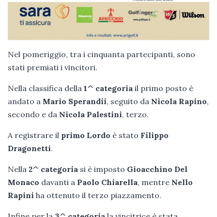
Nel pomeriggio, tra i cinquanta partecipanti, sono
stati premiati i vincitori.
Nella classifica della
1^ categoria
il primo posto è
andato a
Mario Sperandii
, seguito da
Nicola Rapino
,
secondo e da
Nicola Palestini
, terzo.
A registrare il
primo
Lordo
è stato
Filippo
Dragonetti
.
Nella
2^ categoria
si è imposto
Gioacchino Del
Monaco
davanti a
Paolo Chiarella
, mentre
Nello
Rapini
ha ottenuto il terzo piazzamento.
Infine per la
3^ categoria
la vincitrice è stata