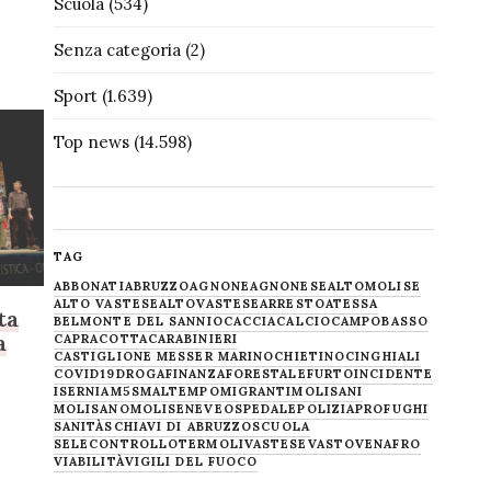
Scuola
(534)
Senza categoria
(2)
Sport
(1.639)
Top news
(14.598)
TAG
ABBONATI
ABRUZZO
AGNONE
AGNONESE
ALTOMOLISE
ALTO VASTESE
ALTOVASTESE
ARRESTO
ATESSA
ta
BELMONTE DEL SANNIO
CACCIA
CALCIO
CAMPOBASSO
a
CAPRACOTTA
CARABINIERI
CASTIGLIONE MESSER MARINO
CHIETINO
CINGHIALI
COVID19
DROGA
FINANZA
FORESTALE
FURTO
INCIDENTE
ISERNIA
M5S
MALTEMPO
MIGRANTI
MOLISANI
MOLISANO
MOLISE
NEVE
OSPEDALE
POLIZIA
PROFUGHI
SANITÀ
SCHIAVI DI ABRUZZO
SCUOLA
SELECONTROLLO
TERMOLI
VASTESE
VASTO
VENAFRO
VIABILITÀ
VIGILI DEL FUOCO