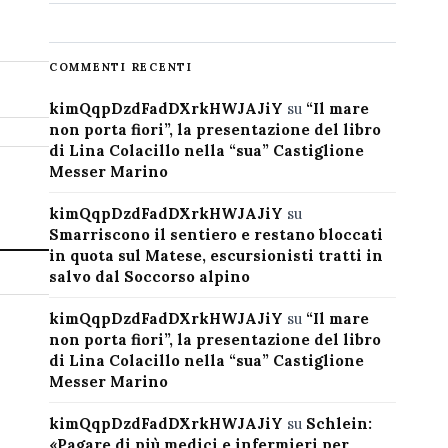
COMMENTI RECENTI
kimQqpDzdFadDXrkHWJAJiY
su
“Il mare
non porta fiori”, la presentazione del libro
di Lina Colacillo nella “sua” Castiglione
Messer Marino
kimQqpDzdFadDXrkHWJAJiY
su
Smarriscono il sentiero e restano bloccati
in quota sul Matese, escursionisti tratti in
salvo dal Soccorso alpino
kimQqpDzdFadDXrkHWJAJiY
su
“Il mare
non porta fiori”, la presentazione del libro
di Lina Colacillo nella “sua” Castiglione
Messer Marino
kimQqpDzdFadDXrkHWJAJiY
su
Schlein:
«Pagare di più medici e infermieri per