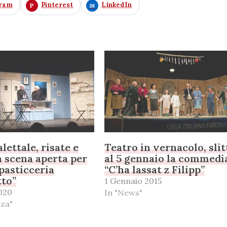
gram
Pinterest
LinkedIn
lettale, risate e
Teatro in vernacolo, slit
a scena aperta per
al 5 gennaio la commedi
pasticceria
“C’ha lassat z Filipp”
to”
1 Gennaio 2015
020
In "News"
nza"