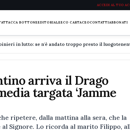
ACCEDI AL TUO A
L'ATTACCA BOTTONE
EDITORIALE
ECO CARTACEO
CONTATTI
ABBONATI
ntino arriva il Drago
media targata ‘Jamme
he ripetere, dalla mattina alla sera, che la
 al Signore. Lo ricorda al marito Filippo, al