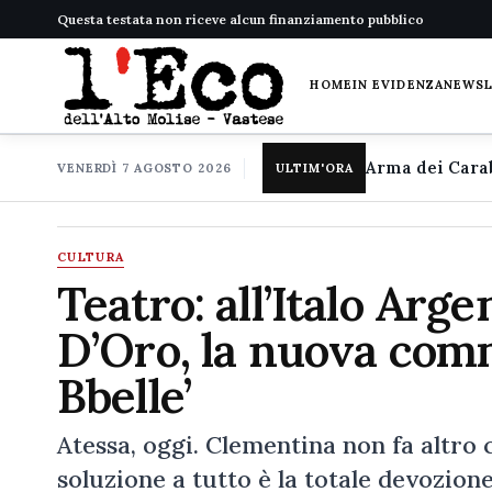
Questa testata non riceve alcun finanziamento pubblico
HOME
IN EVIDENZA
NEWS
VENERDÌ 7 AGOSTO 2026
ULTIM'ORA
CULTURA
Teatro: all’Italo Arge
D’Oro, la nuova com
Bbelle’
Atessa, oggi. Clementina non fa altro c
soluzione a tutto è la totale devozione