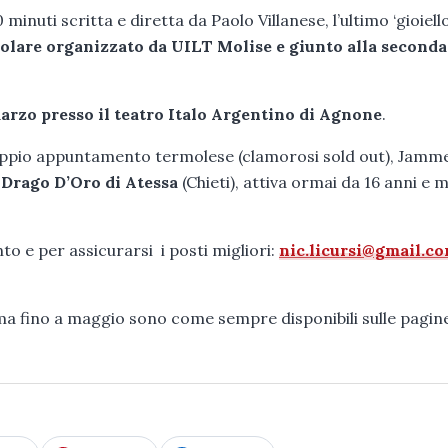
inuti scritta e diretta da Paolo Villanese, l’ultimo ‘gioiello
opolare organizzato da UILT Molise e giunto alla seconda
 marzo presso il teatro Italo Argentino di Agnone
.
oppio appuntamento termolese (clamorosi sold out), Jamm
a
Drago D’Oro di Atessa
(Chieti), attiva ormai da 16 anni e 
to e per assicurarsi i posti migliori:
nic.licursi@gmail.c
ma fino a maggio sono come sempre disponibili sulle pagin