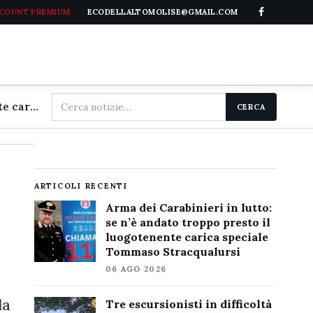
CCOUNT PREMIUM
ECODELLALTOMOLISE@GMAIL.COM
Cerca
Arma dei Carabinieri in lutto: se n'è andato troppo presto il luogotenente carica speciale Tommaso Stracqualursi
CERCA
nel
sito
ARTICOLI RECENTI
Arma dei Carabinieri in lutto:
se n’è andato troppo presto il
luogotenente carica speciale
Tommaso Stracqualursi
06 AGO 2026
la
Tre escursionisti in difficoltà