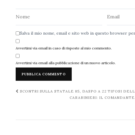
Nome
Email
Salva il mio nome, email e sito web in questo browser p
Avvertimi via email in caso di risposte al mio commento.
Avvertimi via email alla pubblicazione di un nuovo articolo.
Navigazione
SCONTRI SULLA STATALE 85, DASPO A 22 TIFOSI DELL
CARABINIERI: IL COMANDANTE
post