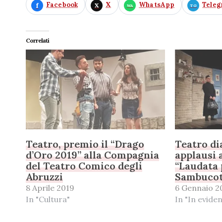
Facebook
X
WhatsApp
Tele
Correlati
Teatro, premio il “Drago
Teatro dia
d’Oro 2019” alla Compagnia
applausi 
del Teatro Comico degli
“Laudata 
Abruzzi
Sambucot
8 Aprile 2019
6 Gennaio 2
In "Cultura"
In "In evide