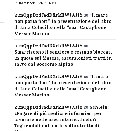
COMMENTI RECENTI
kimQqpDzdFadDXrkHWJAJiY
su
“Il mare
non porta fiori”, la presentazione del libro
di Lina Colacillo nella “sua” Castiglione
Messer Marino
kimQqpDzdFadDXrkHWJAJiY
su
Smarriscono il sentiero e restano bloccati
in quota sul Matese, escursionisti tratti in
salvo dal Soccorso alpino
kimQqpDzdFadDXrkHWJAJiY
su
“Il mare
non porta fiori”, la presentazione del libro
di Lina Colacillo nella “sua” Castiglione
Messer Marino
kimQqpDzdFadDXrkHWJAJiY
su
Schlein:
«Pagare di più medici e infermieri per
lavorare nelle aree interne. I soldi?
Togliendoli dal ponte sullo stretto di