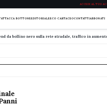
ACCEDI AL TUO A
L'ATTACCA BOTTONE
EDITORIALE
ECO CARTACEO
CONTATTI
ABBONATI
inale
 Panni