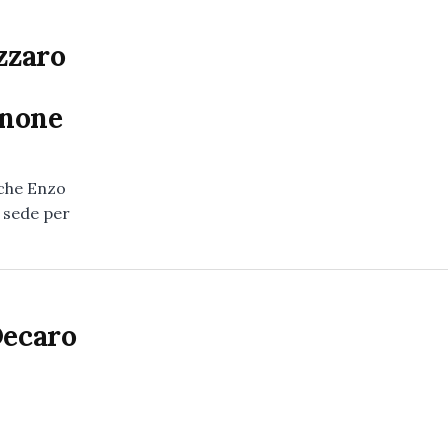
zzaro
gnone
 che Enzo
 sede per
Decaro