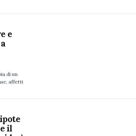
e e
 a
bia di un
se, affetti
nipote
 il