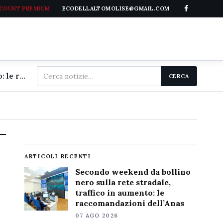
CCOUNT PREMIUM
ECODELLALTOMOLISE@GMAIL.COM
Cerca
Secondo weekend da bollino nero sulla rete stradale, traffico in aumento: le raccomandazioni dell'Anas
CERCA
nel
sito
ARTICOLI RECENTI
Secondo weekend da bollino
nero sulla rete stradale,
traffico in aumento: le
raccomandazioni dell’Anas
07 AGO 2026