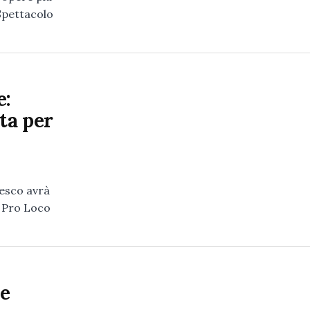
 Spettacolo
e:
ta per
Pesco avrà
a Pro Loco
ne