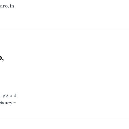
aro, in
o
,
riggio di
isney –