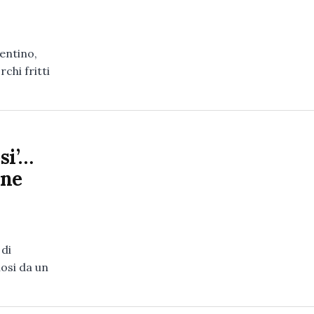
gentino,
chi fritti
si’…
ene
 di
osi da un