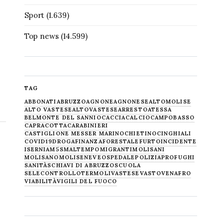
Sport
(1.639)
Top news
(14.599)
TAG
ABBONATI
ABRUZZO
AGNONE
AGNONESE
ALTOMOLISE
ALTO VASTESE
ALTOVASTESE
ARRESTO
ATESSA
BELMONTE DEL SANNIO
CACCIA
CALCIO
CAMPOBASSO
CAPRACOTTA
CARABINIERI
CASTIGLIONE MESSER MARINO
CHIETINO
CINGHIALI
COVID19
DROGA
FINANZA
FORESTALE
FURTO
INCIDENTE
ISERNIA
M5S
MALTEMPO
MIGRANTI
MOLISANI
MOLISANO
MOLISE
NEVE
OSPEDALE
POLIZIA
PROFUGHI
SANITÀ
SCHIAVI DI ABRUZZO
SCUOLA
SELECONTROLLO
TERMOLI
VASTESE
VASTO
VENAFRO
VIABILITÀ
VIGILI DEL FUOCO