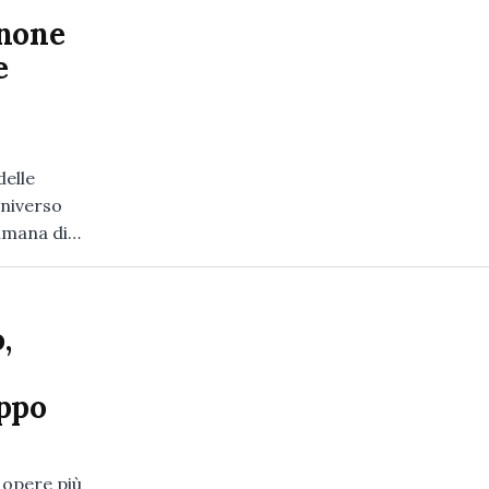
gnone
e
delle
universo
timana di…
,
ippo
 opere più