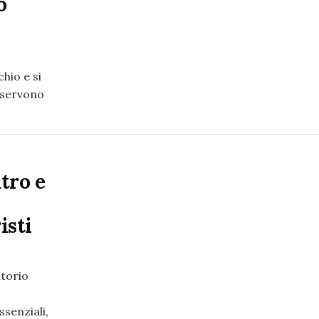
o
hio e si
 servono
atro e
isti
itorio
senziali,