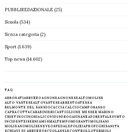
PUBBLIREDAZIONALE
(25)
Scuola
(534)
Senza categoria
(2)
Sport
(1.639)
Top news
(14.602)
TAG
ABBONATI
ABRUZZO
AGNONE
AGNONESE
ALTOMOLISE
ALTO VASTESE
ALTOVASTESE
ARRESTO
ATESSA
BELMONTE DEL SANNIO
CACCIA
CALCIO
CAMPOBASSO
CAPRACOTTA
CARABINIERI
CASTIGLIONE MESSER MARINO
CHIETINO
CINGHIALI
COVID19
DROGA
FINANZA
FORESTALE
FURTO
INCIDENTE
ISERNIA
M5S
MALTEMPO
MIGRANTI
MOLISANI
MOLISANO
MOLISE
NEVE
OSPEDALE
POLIZIA
PROFUGHI
SANITÀ
SCHIAVI DI ABRUZZO
SCUOLA
SELECONTROLLO
TERMOLI