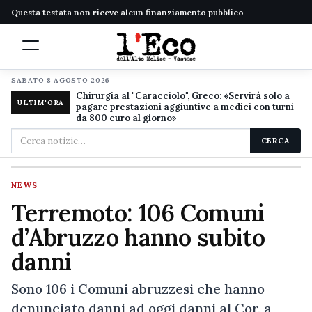
Questa testata non riceve alcun finanziamento pubblico
SABATO 8 AGOSTO 2026
Chirurgia al "Caracciolo", Greco: «Servirà solo a
ULTIM'ORA
pagare prestazioni aggiuntive a medici con turni
da 800 euro al giorno»
Cerca
CERCA
nel
sito
NEWS
Terremoto: 106 Comuni
d’Abruzzo hanno subito
danni
Sono 106 i Comuni abruzzesi che hanno
denunciato danni ad oggi danni al Cor, a