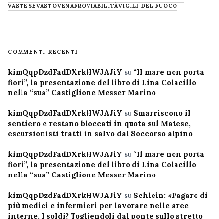
VASTESE
VASTO
VENAFRO
VIABILITÀ
VIGILI DEL FUOCO
COMMENTI RECENTI
kimQqpDzdFadDXrkHWJAJiY
su
“Il mare non porta
fiori”, la presentazione del libro di Lina Colacillo
nella “sua” Castiglione Messer Marino
kimQqpDzdFadDXrkHWJAJiY
su
Smarriscono il
sentiero e restano bloccati in quota sul Matese,
escursionisti tratti in salvo dal Soccorso alpino
kimQqpDzdFadDXrkHWJAJiY
su
“Il mare non porta
fiori”, la presentazione del libro di Lina Colacillo
nella “sua” Castiglione Messer Marino
kimQqpDzdFadDXrkHWJAJiY
su
Schlein: «Pagare di
più medici e infermieri per lavorare nelle aree
interne. I soldi? Togliendoli dal ponte sullo stretto