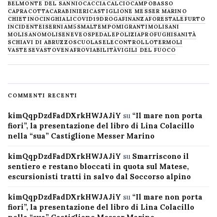
BELMONTE DEL SANNIO
CACCIA
CALCIO
CAMPOBASSO
CAPRACOTTA
CARABINIERI
CASTIGLIONE MESSER MARINO
CHIETINO
CINGHIALI
COVID19
DROGA
FINANZA
FORESTALE
FURTO
INCIDENTE
ISERNIA
M5S
MALTEMPO
MIGRANTI
MOLISANI
MOLISANO
MOLISE
NEVE
OSPEDALE
POLIZIA
PROFUGHI
SANITÀ
SCHIAVI DI ABRUZZO
SCUOLA
SELECONTROLLO
TERMOLI
VASTESE
VASTO
VENAFRO
VIABILITÀ
VIGILI DEL FUOCO
COMMENTI RECENTI
kimQqpDzdFadDXrkHWJAJiY
su
“Il mare non porta
fiori”, la presentazione del libro di Lina Colacillo
nella “sua” Castiglione Messer Marino
kimQqpDzdFadDXrkHWJAJiY
su
Smarriscono il
sentiero e restano bloccati in quota sul Matese,
escursionisti tratti in salvo dal Soccorso alpino
kimQqpDzdFadDXrkHWJAJiY
su
“Il mare non porta
fiori”, la presentazione del libro di Lina Colacillo