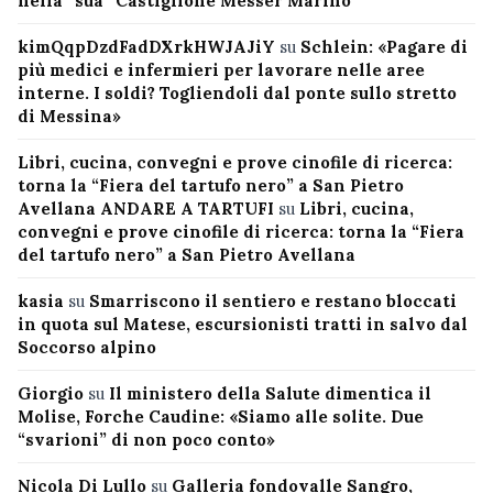
nella “sua” Castiglione Messer Marino
kimQqpDzdFadDXrkHWJAJiY
su
Schlein: «Pagare di
più medici e infermieri per lavorare nelle aree
interne. I soldi? Togliendoli dal ponte sullo stretto
di Messina»
Libri, cucina, convegni e prove cinofile di ricerca:
torna la “Fiera del tartufo nero” a San Pietro
Avellana ANDARE A TARTUFI
su
Libri, cucina,
convegni e prove cinofile di ricerca: torna la “Fiera
del tartufo nero” a San Pietro Avellana
kasia
su
Smarriscono il sentiero e restano bloccati
in quota sul Matese, escursionisti tratti in salvo dal
Soccorso alpino
Giorgio
su
Il ministero della Salute dimentica il
Molise, Forche Caudine: «Siamo alle solite. Due
“svarioni” di non poco conto»
Nicola Di Lullo
su
Galleria fondovalle Sangro,