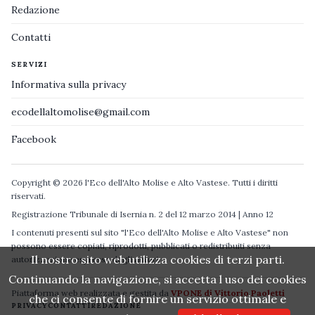
Redazione
Contatti
SERVIZI
Informativa sulla privacy
ecodellaltomolise@gmail.com
Facebook
Copyright © 2026 l'Eco dell'Alto Molise e Alto Vastese. Tutti i diritti
riservati.
Registrazione Tribunale di Isernia n. 2 del 12 marzo 2014 | Anno 12
I contenuti presenti sul sito "l'Eco dell'Alto Molise e Alto Vastese" non
possono essere copiati, riprodotti, pubblicati o redistribuiti senza
Il nostro sito web utilizza cookies di terzi parti.
autorizzazione espressa degli autori.
Continuando la navigazione, si accetta l uso dei cookies
Piattaforma web realizzata e gestita da
VPONE di Vittorio Paoletti
che ci consente di fornire un servizio ottimale e
PRIVACY
CONTATTI
REDAZIONE