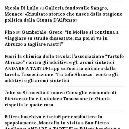
Nicola Di Lullo
su
Galleria fondovalle Sangro,
Monaco: «Risultato storico che nasce dalla stagione
politica della Giunta D’Alfonso»
Pino
su
Gamberale, Greco: “In Molise si continua a
viaggiare su strade dissestate, ma poi si va in
Abruzzo a tagliare nastri”
Fuori la chimica dalla tavola: l’associazione “Tartufo
Abruzzo” contro gli additivi e gli aromi sintetici
ANDARE A TARTUFI app
su
Fuori la chimica dalla
tavola: l’associazione “Tartufo Abruzzo” contro gli
additivi e gli aromi sintetici
John
su
Si insedia il nuovo Consiglio comunale di
Pietracatella e il sindaco Tomassone in Giunta
rispetta le quote rosa
Filiera boschiva e tartufi per combattere lo
spopolamento, Montella in visita a San Pietro
Avellana: ANDARE A TARTUFI
su
Filiera boschiva e