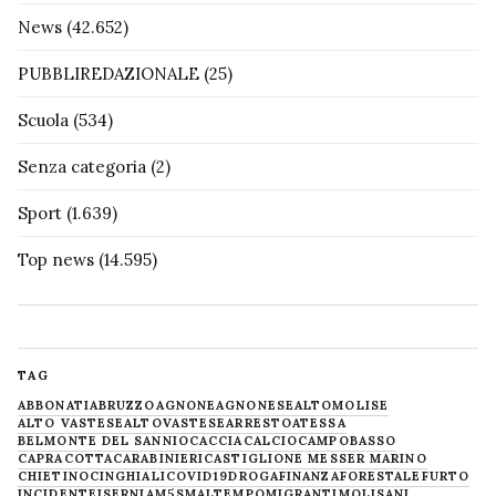
News
(42.652)
PUBBLIREDAZIONALE
(25)
Scuola
(534)
Senza categoria
(2)
Sport
(1.639)
Top news
(14.595)
TAG
ABBONATI
ABRUZZO
AGNONE
AGNONESE
ALTOMOLISE
ALTO VASTESE
ALTOVASTESE
ARRESTO
ATESSA
BELMONTE DEL SANNIO
CACCIA
CALCIO
CAMPOBASSO
CAPRACOTTA
CARABINIERI
CASTIGLIONE MESSER MARINO
CHIETINO
CINGHIALI
COVID19
DROGA
FINANZA
FORESTALE
FURTO
INCIDENTE
ISERNIA
M5S
MALTEMPO
MIGRANTI
MOLISANI