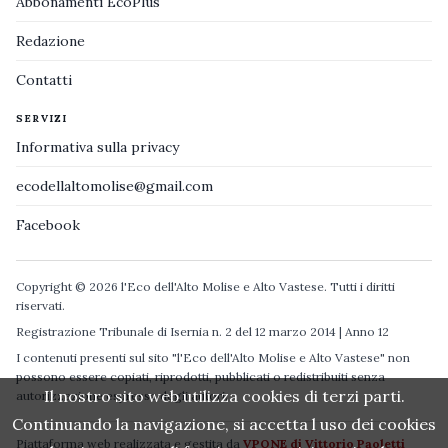
Abbonamenti EcoPlus
Redazione
Contatti
SERVIZI
Informativa sulla privacy
ecodellaltomolise@gmail.com
Facebook
Copyright © 2026 l'Eco dell'Alto Molise e Alto Vastese. Tutti i diritti
riservati.
Registrazione Tribunale di Isernia n. 2 del 12 marzo 2014 | Anno 12
I contenuti presenti sul sito "l'Eco dell'Alto Molise e Alto Vastese" non
possono essere copiati, riprodotti, pubblicati o redistribuiti senza
Il nostro sito web utilizza cookies di terzi parti.
autorizzazione espressa degli autori.
Continuando la navigazione, si accetta l uso dei cookies
Piattaforma web realizzata e gestita da
VPONE di Vittorio Paoletti