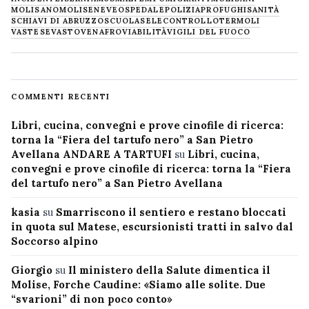
MOLISANO
MOLISE
NEVE
OSPEDALE
POLIZIA
PROFUGHI
SANITÀ
SCHIAVI DI ABRUZZO
SCUOLA
SELECONTROLLO
TERMOLI
VASTESE
VASTO
VENAFRO
VIABILITÀ
VIGILI DEL FUOCO
COMMENTI RECENTI
Libri, cucina, convegni e prove cinofile di ricerca:
torna la “Fiera del tartufo nero” a San Pietro
Avellana ANDARE A TARTUFI
su
Libri, cucina,
convegni e prove cinofile di ricerca: torna la “Fiera
del tartufo nero” a San Pietro Avellana
kasia
su
Smarriscono il sentiero e restano bloccati
in quota sul Matese, escursionisti tratti in salvo dal
Soccorso alpino
Giorgio
su
Il ministero della Salute dimentica il
Molise, Forche Caudine: «Siamo alle solite. Due
“svarioni” di non poco conto»