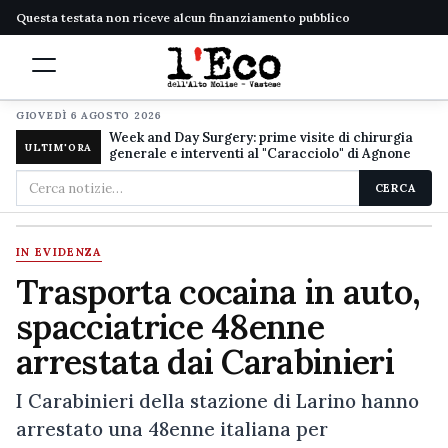
Questa testata non riceve alcun finanziamento pubblico
GIOVEDÌ 6 AGOSTO 2026
Week and Day Surgery: prime visite di chirurgia
ULTIM'ORA
generale e interventi al "Caracciolo" di Agnone
Cerca
CERCA
nel
sito
IN EVIDENZA
Trasporta cocaina in auto,
spacciatrice 48enne
arrestata dai Carabinieri
I Carabinieri della stazione di Larino hanno
arrestato una 48enne italiana per