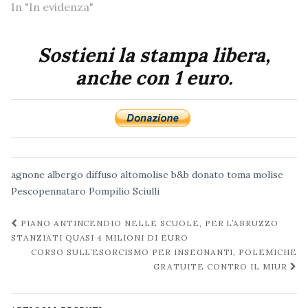
In "In evidenza"
Sostieni la stampa libera,
anche con 1 euro.
agnone
albergo diffuso
altomolise
b&b
donato toma
molise
Pescopennataro
Pompilio Sciulli
Navigazione
PIANO ANTINCENDIO NELLE SCUOLE, PER L’ABRUZZO
post
STANZIATI QUASI 4 MILIONI DI EURO
CORSO SULL’ESORCISMO PER INSEGNANTI, POLEMICHE
GRATUITE CONTRO IL MIUR