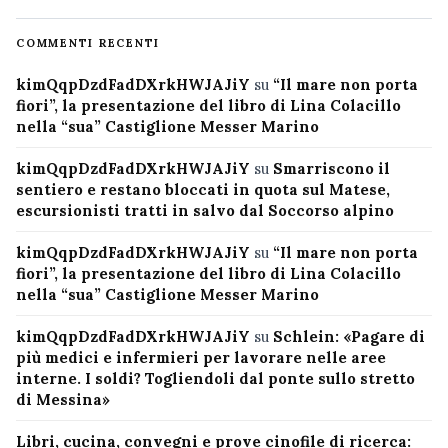
COMMENTI RECENTI
kimQqpDzdFadDXrkHWJAJiY
su
“Il mare non porta
fiori”, la presentazione del libro di Lina Colacillo
nella “sua” Castiglione Messer Marino
kimQqpDzdFadDXrkHWJAJiY
su
Smarriscono il
sentiero e restano bloccati in quota sul Matese,
escursionisti tratti in salvo dal Soccorso alpino
kimQqpDzdFadDXrkHWJAJiY
su
“Il mare non porta
fiori”, la presentazione del libro di Lina Colacillo
nella “sua” Castiglione Messer Marino
kimQqpDzdFadDXrkHWJAJiY
su
Schlein: «Pagare di
più medici e infermieri per lavorare nelle aree
interne. I soldi? Togliendoli dal ponte sullo stretto
di Messina»
Libri, cucina, convegni e prove cinofile di ricerca: