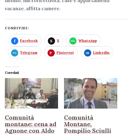
diffuso, microricettività, case e appartamenti
vacanze, affitta camere.
CONDIVIDI:
Facebook
X
WhatsApp
Telegram
Pinterest
LinkedIn
Correlati
Comunità
Comunità
montane: cena ad
Montane,
Agnone con Aldo
Pompilio Sciulli