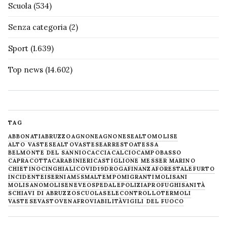
Scuola
(534)
Senza categoria
(2)
Sport
(1.639)
Top news
(14.602)
TAG
ABBONATI
ABRUZZO
AGNONE
AGNONESE
ALTOMOLISE
ALTO VASTESE
ALTOVASTESE
ARRESTO
ATESSA
BELMONTE DEL SANNIO
CACCIA
CALCIO
CAMPOBASSO
CAPRACOTTA
CARABINIERI
CASTIGLIONE MESSER MARINO
CHIETINO
CINGHIALI
COVID19
DROGA
FINANZA
FORESTALE
FURTO
INCIDENTE
ISERNIA
M5S
MALTEMPO
MIGRANTI
MOLISANI
MOLISANO
MOLISE
NEVE
OSPEDALE
POLIZIA
PROFUGHI
SANITÀ
SCHIAVI DI ABRUZZO
SCUOLA
SELECONTROLLO
TERMOLI
VASTESE
VASTO
VENAFRO
VIABILITÀ
VIGILI DEL FUOCO