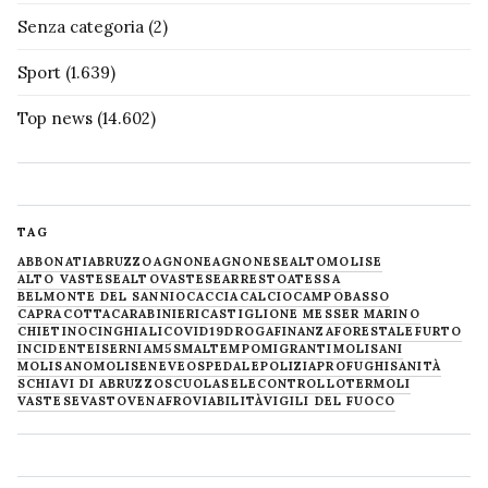
Senza categoria
(2)
Sport
(1.639)
Top news
(14.602)
TAG
ABBONATI
ABRUZZO
AGNONE
AGNONESE
ALTOMOLISE
ALTO VASTESE
ALTOVASTESE
ARRESTO
ATESSA
BELMONTE DEL SANNIO
CACCIA
CALCIO
CAMPOBASSO
CAPRACOTTA
CARABINIERI
CASTIGLIONE MESSER MARINO
CHIETINO
CINGHIALI
COVID19
DROGA
FINANZA
FORESTALE
FURTO
INCIDENTE
ISERNIA
M5S
MALTEMPO
MIGRANTI
MOLISANI
MOLISANO
MOLISE
NEVE
OSPEDALE
POLIZIA
PROFUGHI
SANITÀ
SCHIAVI DI ABRUZZO
SCUOLA
SELECONTROLLO
TERMOLI
VASTESE
VASTO
VENAFRO
VIABILITÀ
VIGILI DEL FUOCO