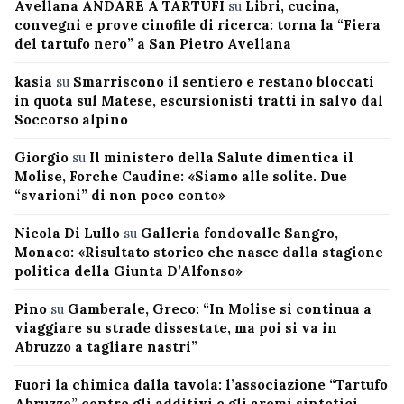
Avellana ANDARE A TARTUFI
su
Libri, cucina,
convegni e prove cinofile di ricerca: torna la “Fiera
del tartufo nero” a San Pietro Avellana
kasia
su
Smarriscono il sentiero e restano bloccati
in quota sul Matese, escursionisti tratti in salvo dal
Soccorso alpino
Giorgio
su
Il ministero della Salute dimentica il
Molise, Forche Caudine: «Siamo alle solite. Due
“svarioni” di non poco conto»
Nicola Di Lullo
su
Galleria fondovalle Sangro,
Monaco: «Risultato storico che nasce dalla stagione
politica della Giunta D’Alfonso»
Pino
su
Gamberale, Greco: “In Molise si continua a
viaggiare su strade dissestate, ma poi si va in
Abruzzo a tagliare nastri”
Fuori la chimica dalla tavola: l’associazione “Tartufo
Abruzzo” contro gli additivi e gli aromi sintetici