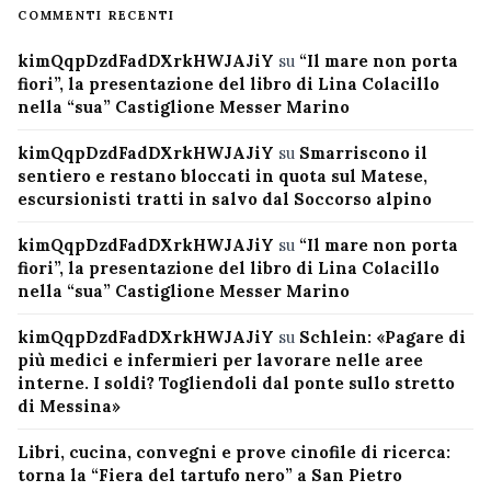
COMMENTI RECENTI
kimQqpDzdFadDXrkHWJAJiY
su
“Il mare non porta
fiori”, la presentazione del libro di Lina Colacillo
nella “sua” Castiglione Messer Marino
kimQqpDzdFadDXrkHWJAJiY
su
Smarriscono il
sentiero e restano bloccati in quota sul Matese,
escursionisti tratti in salvo dal Soccorso alpino
kimQqpDzdFadDXrkHWJAJiY
su
“Il mare non porta
fiori”, la presentazione del libro di Lina Colacillo
nella “sua” Castiglione Messer Marino
kimQqpDzdFadDXrkHWJAJiY
su
Schlein: «Pagare di
più medici e infermieri per lavorare nelle aree
interne. I soldi? Togliendoli dal ponte sullo stretto
di Messina»
Libri, cucina, convegni e prove cinofile di ricerca:
torna la “Fiera del tartufo nero” a San Pietro