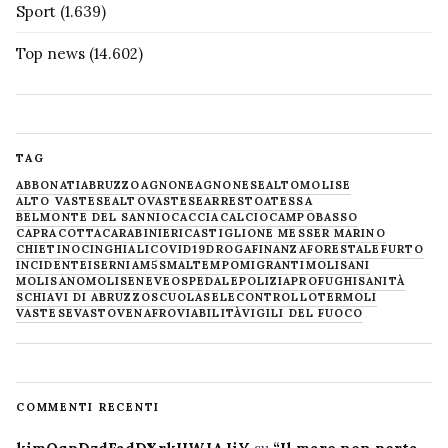
Sport
(1.639)
Top news
(14.602)
TAG
ABBONATI
ABRUZZO
AGNONE
AGNONESE
ALTOMOLISE
ALTO VASTESE
ALTOVASTESE
ARRESTO
ATESSA
BELMONTE DEL SANNIO
CACCIA
CALCIO
CAMPOBASSO
CAPRACOTTA
CARABINIERI
CASTIGLIONE MESSER MARINO
CHIETINO
CINGHIALI
COVID19
DROGA
FINANZA
FORESTALE
FURTO
INCIDENTE
ISERNIA
M5S
MALTEMPO
MIGRANTI
MOLISANI
MOLISANO
MOLISE
NEVE
OSPEDALE
POLIZIA
PROFUGHI
SANITÀ
SCHIAVI DI ABRUZZO
SCUOLA
SELECONTROLLO
TERMOLI
VASTESE
VASTO
VENAFRO
VIABILITÀ
VIGILI DEL FUOCO
COMMENTI RECENTI