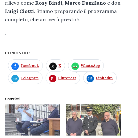
rilievo come
Rosy Bindi, Marco Damilano
e don
Luigi Ciotti
. Stiamo preparando il programma
completo, che arriverà presto».
.
CONDIVIDI:
Facebook
X
WhatsApp
Telegram
Pinterest
LinkedIn
Correlati