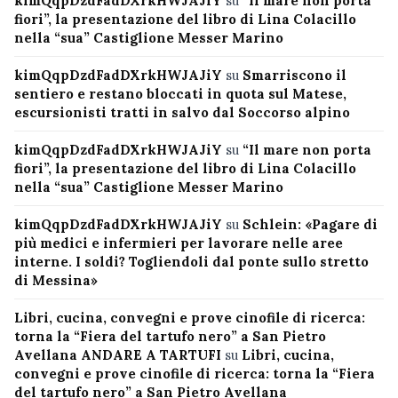
kimQqpDzdFadDXrkHWJAJiY
su
“Il mare non porta
fiori”, la presentazione del libro di Lina Colacillo
nella “sua” Castiglione Messer Marino
kimQqpDzdFadDXrkHWJAJiY
su
Smarriscono il
sentiero e restano bloccati in quota sul Matese,
escursionisti tratti in salvo dal Soccorso alpino
kimQqpDzdFadDXrkHWJAJiY
su
“Il mare non porta
fiori”, la presentazione del libro di Lina Colacillo
nella “sua” Castiglione Messer Marino
kimQqpDzdFadDXrkHWJAJiY
su
Schlein: «Pagare di
più medici e infermieri per lavorare nelle aree
interne. I soldi? Togliendoli dal ponte sullo stretto
di Messina»
Libri, cucina, convegni e prove cinofile di ricerca:
torna la “Fiera del tartufo nero” a San Pietro
Avellana ANDARE A TARTUFI
su
Libri, cucina,
convegni e prove cinofile di ricerca: torna la “Fiera
del tartufo nero” a San Pietro Avellana