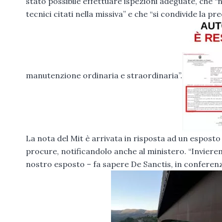
stato possibile effettuare ispezioni adeguate, che “n
tecnici citati nella missiva” e che “si condivide la p
manutenzione ordinaria e straordinaria”.
La nota del Mit è arrivata in risposta ad un esposto
procure, notificandolo anche al ministero. “Invierem
nostro esposto – fa sapere De Sanctis, in confere