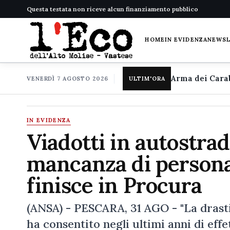
Questa testata non riceve alcun finanziamento pubblico
HOME
IN EVIDENZA
NEWS
VENERDÌ 7 AGOSTO 2026
ULTIM'ORA
IN EVIDENZA
Viadotti in autostrad
mancanza di personal
finisce in Procura
(ANSA) - PESCARA, 31 AGO - "La drasti
ha consentito negli ultimi anni di effe