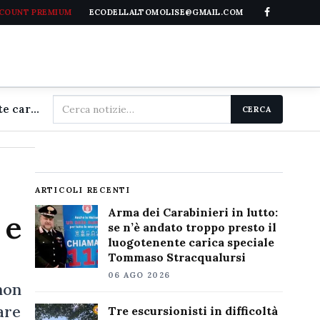
CCOUNT PREMIUM
ECODELLALTOMOLISE@GMAIL.COM
Cerca
Arma dei Carabinieri in lutto: se n'è andato troppo presto il luogotenente carica speciale Tommaso Stracqualursi
CERCA
nel
sito
ARTICOLI RECENTI
Arma dei Carabinieri in lutto:
 e
se n’è andato troppo presto il
luogotenente carica speciale
Tommaso Stracqualursi
06 AGO 2026
non
are
Tre escursionisti in difficoltà