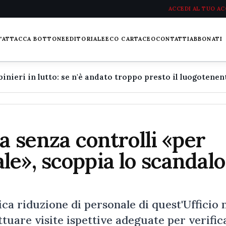
ACCEDI AL TUO A
L'ATTACCA BOTTONE
EDITORIALE
ECO CARTACEO
CONTATTI
ABBONATI
a senza controlli «per
e», scoppia lo scandalo
ca riduzione di personale di quest'Ufficio 
ttuare visite ispettive adeguate per verific