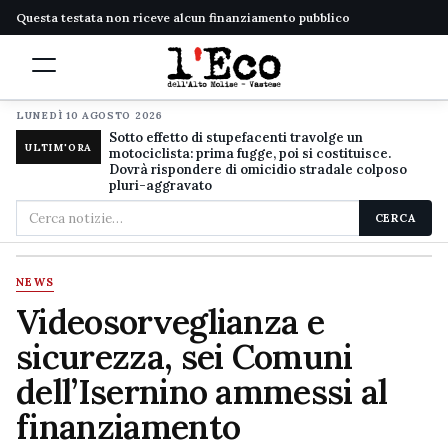
Questa testata non riceve alcun finanziamento pubblico
LUNEDÌ 10 AGOSTO 2026
Sotto effetto di stupefacenti travolge un
ULTIM'ORA
motociclista: prima fugge, poi si costituisce.
Dovrà rispondere di omicidio stradale colposo
pluri-aggravato
Cerca
CERCA
nel
sito
NEWS
Videosorveglianza e
sicurezza, sei Comuni
dell’Isernino ammessi al
finanziamento