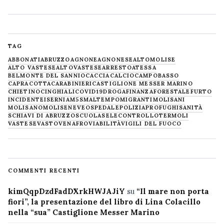
TAG
ABBONATI
ABRUZZO
AGNONE
AGNONESE
ALTOMOLISE
ALTO VASTESE
ALTOVASTESE
ARRESTO
ATESSA
BELMONTE DEL SANNIO
CACCIA
CALCIO
CAMPOBASSO
CAPRACOTTA
CARABINIERI
CASTIGLIONE MESSER MARINO
CHIETINO
CINGHIALI
COVID19
DROGA
FINANZA
FORESTALE
FURTO
INCIDENTE
ISERNIA
M5S
MALTEMPO
MIGRANTI
MOLISANI
MOLISANO
MOLISE
NEVE
OSPEDALE
POLIZIA
PROFUGHI
SANITÀ
SCHIAVI DI ABRUZZO
SCUOLA
SELECONTROLLO
TERMOLI
VASTESE
VASTO
VENAFRO
VIABILITÀ
VIGILI DEL FUOCO
COMMENTI RECENTI
kimQqpDzdFadDXrkHWJAJiY
su
“Il mare non porta
fiori”, la presentazione del libro di Lina Colacillo
nella “sua” Castiglione Messer Marino