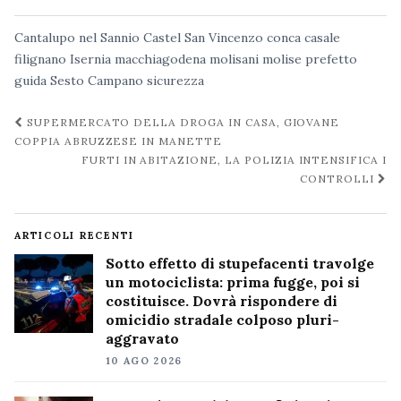
Cantalupo nel Sannio
Castel San Vincenzo
conca casale
filignano
Isernia
macchiagodena
molisani
molise
prefetto
guida
Sesto Campano
sicurezza
Navigazione
SUPERMERCATO DELLA DROGA IN CASA, GIOVANE
post
COPPIA ABRUZZESE IN MANETTE
FURTI IN ABITAZIONE, LA POLIZIA INTENSIFICA I
CONTROLLI
ARTICOLI RECENTI
Sotto effetto di stupefacenti travolge
un motociclista: prima fugge, poi si
costituisce. Dovrà rispondere di
omicidio stradale colposo pluri-
aggravato
10 AGO 2026