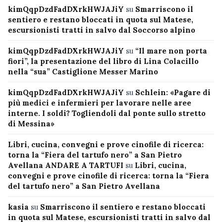
kimQqpDzdFadDXrkHWJAJiY
su
Smarriscono il
sentiero e restano bloccati in quota sul Matese,
escursionisti tratti in salvo dal Soccorso alpino
kimQqpDzdFadDXrkHWJAJiY
su
“Il mare non porta
fiori”, la presentazione del libro di Lina Colacillo
nella “sua” Castiglione Messer Marino
kimQqpDzdFadDXrkHWJAJiY
su
Schlein: «Pagare di
più medici e infermieri per lavorare nelle aree
interne. I soldi? Togliendoli dal ponte sullo stretto
di Messina»
Libri, cucina, convegni e prove cinofile di ricerca:
torna la “Fiera del tartufo nero” a San Pietro
Avellana ANDARE A TARTUFI
su
Libri, cucina,
convegni e prove cinofile di ricerca: torna la “Fiera
del tartufo nero” a San Pietro Avellana
kasia
su
Smarriscono il sentiero e restano bloccati
in quota sul Matese, escursionisti tratti in salvo dal