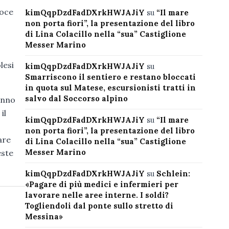
voce
kimQqpDzdFadDXrkHWJAJiY
su
“Il mare
non porta fiori”, la presentazione del libro
di Lina Colacillo nella “sua” Castiglione
Messer Marino
lesi
kimQqpDzdFadDXrkHWJAJiY
su
Smarriscono il sentiero e restano bloccati
in quota sul Matese, escursionisti tratti in
salvo dal Soccorso alpino
anno
il
kimQqpDzdFadDXrkHWJAJiY
su
“Il mare
non porta fiori”, la presentazione del libro
are
di Lina Colacillo nella “sua” Castiglione
Messer Marino
este
kimQqpDzdFadDXrkHWJAJiY
su
Schlein:
«Pagare di più medici e infermieri per
lavorare nelle aree interne. I soldi?
Togliendoli dal ponte sullo stretto di
Messina»