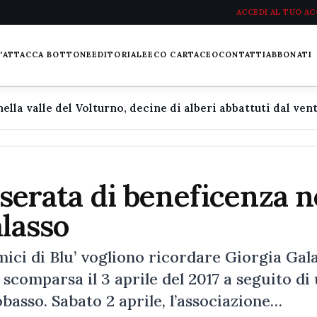
ACCEDI AL TUO A
L'ATTACCA BOTTONE
EDITORIALE
ECO CARTACEO
CONTATTI
ABBONATI
 serata di beneficenza n
alasso
mici di Blu’ vogliono ricordare Giorgia Gala
scomparsa il 3 aprile del 2017 a seguito di
basso. Sabato 2 aprile, l’associazione…