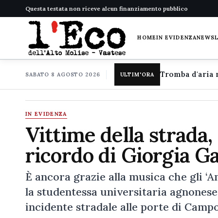
Questa testata non riceve alcun finanziamento pubblico
HOME
IN EVIDENZA
NEWS
SABATO 8 AGOSTO 2026
ULTIM'ORA
IN EVIDENZA
Vittime della strada,
ricordo di Giorgia G
È ancora grazie alla musica che gli ‘A
la studentessa universitaria agnonese 
incidente stradale alle porte di Campo