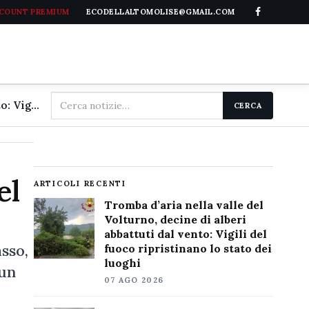
CCOUNT PREMIUM
ECODELLALTOMOLISE@GMAIL.COM
Cerca
Tromba d'aria nella valle del Volturno, decine di alberi abbattuti dal vento: Vigili del fuoco ripristinano lo stato dei luoghi
CERCA
nel
sito
el
ARTICOLI RECENTI
Tromba d’aria nella valle del
Volturno, decine di alberi
abbattuti dal vento: Vigili del
sso,
fuoco ripristinano lo stato dei
luoghi
 un
07 AGO 2026