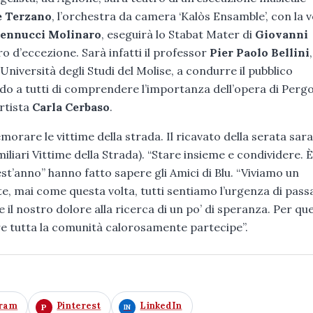
e Terzano
, l’orchestra da camera ‘Kalòs Ensamble’, con la 
Pennucci Molinaro
, eseguirà lo Stabat Mater di
Giovanni
o d’eccezione. Sarà infatti il professor
Pier Paolo Bellini
,
niversità degli Studi del Molise, a condurre il pubblico
ndo a tutti di comprendere l’importanza dell’opera di Pergo
artista
Carla Cerbaso
.
are le vittime della strada. Il ricavato della serata sar
iliari Vittime della Strada). “Stare insieme e condividere. È 
’anno” hanno fatto sapere gli Amici di Blu. “Viviamo un
, mai come questa volta, tutti sentiamo l’urgenza di pass
il nostro dolore alla ricerca di un po’ di speranza. Per qu
e tutta la comunità calorosamente partecipe”.
gram
Pinterest
LinkedIn