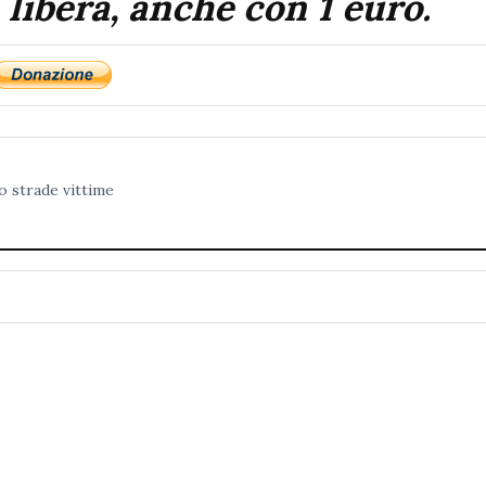
 libera, anche con 1 euro.
o
strade
vittime