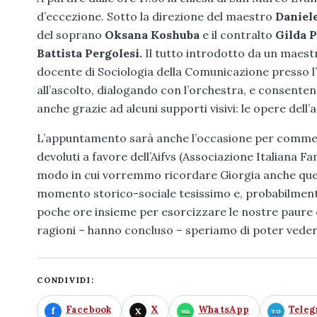
d’eccezione. Sotto la direzione del maestro
Daniel
del soprano
Oksana Koshuba
e il contralto
Gilda 
Battista Pergolesi.
Il tutto introdotto da un maestr
docente di Sociologia della Comunicazione presso l’U
all’ascolto, dialogando con l’orchestra, e consente
anche grazie ad alcuni supporti visivi: le opere dell’
L’appuntamento sarà anche l’occasione per commemor
devoluti a favore dell’Aifvs (Associazione Italiana Fam
modo in cui vorremmo ricordare Giorgia anche quest
momento storico-sociale tesissimo e, probabilmente
poche ore insieme per esorcizzare le nostre paure e 
ragioni – hanno concluso – speriamo di poter veder
CONDIVIDI:
Facebook
X
WhatsApp
Tele