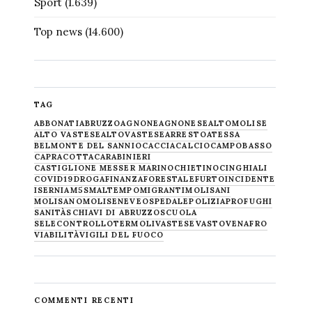
Sport
(1.639)
Top news
(14.600)
TAG
ABBONATI
ABRUZZO
AGNONE
AGNONESE
ALTOMOLISE
ALTO VASTESE
ALTOVASTESE
ARRESTO
ATESSA
BELMONTE DEL SANNIO
CACCIA
CALCIO
CAMPOBASSO
CAPRACOTTA
CARABINIERI
CASTIGLIONE MESSER MARINO
CHIETINO
CINGHIALI
COVID19
DROGA
FINANZA
FORESTALE
FURTO
INCIDENTE
ISERNIA
M5S
MALTEMPO
MIGRANTI
MOLISANI
MOLISANO
MOLISE
NEVE
OSPEDALE
POLIZIA
PROFUGHI
SANITÀ
SCHIAVI DI ABRUZZO
SCUOLA
SELECONTROLLO
TERMOLI
VASTESE
VASTO
VENAFRO
VIABILITÀ
VIGILI DEL FUOCO
COMMENTI RECENTI