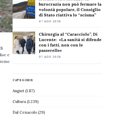
burocrazia non può fermare la
volontà popolare, il Consiglio
di Stato riattiva lo “scisma”
07 AGO 2026
Chirurgia al “Caracciolo”, Di
Lucente: «La sanità si difende
con i fatti, non con le
di
passerelle»
ise e
07 AGO 2026
nsieme
CATEGORIE
Auguri
(1.117)
Cultura
(1.239)
Dal Cenacolo
(29)