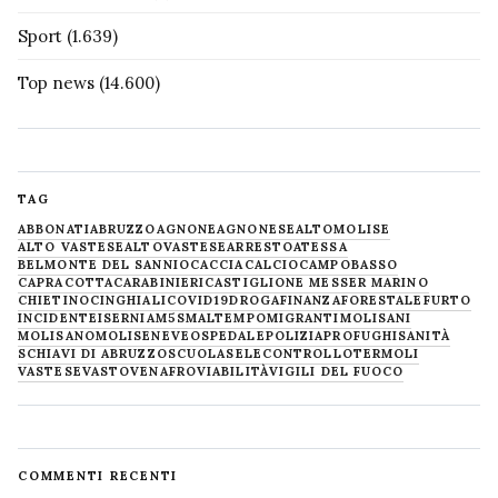
Sport
(1.639)
Top news
(14.600)
TAG
ABBONATI
ABRUZZO
AGNONE
AGNONESE
ALTOMOLISE
ALTO VASTESE
ALTOVASTESE
ARRESTO
ATESSA
BELMONTE DEL SANNIO
CACCIA
CALCIO
CAMPOBASSO
CAPRACOTTA
CARABINIERI
CASTIGLIONE MESSER MARINO
CHIETINO
CINGHIALI
COVID19
DROGA
FINANZA
FORESTALE
FURTO
INCIDENTE
ISERNIA
M5S
MALTEMPO
MIGRANTI
MOLISANI
MOLISANO
MOLISE
NEVE
OSPEDALE
POLIZIA
PROFUGHI
SANITÀ
SCHIAVI DI ABRUZZO
SCUOLA
SELECONTROLLO
TERMOLI
VASTESE
VASTO
VENAFRO
VIABILITÀ
VIGILI DEL FUOCO
COMMENTI RECENTI