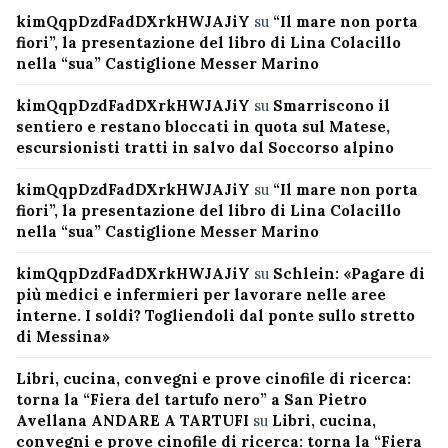
kimQqpDzdFadDXrkHWJAJiY
su
“Il mare non porta
fiori”, la presentazione del libro di Lina Colacillo
nella “sua” Castiglione Messer Marino
kimQqpDzdFadDXrkHWJAJiY
su
Smarriscono il
sentiero e restano bloccati in quota sul Matese,
escursionisti tratti in salvo dal Soccorso alpino
kimQqpDzdFadDXrkHWJAJiY
su
“Il mare non porta
fiori”, la presentazione del libro di Lina Colacillo
nella “sua” Castiglione Messer Marino
kimQqpDzdFadDXrkHWJAJiY
su
Schlein: «Pagare di
più medici e infermieri per lavorare nelle aree
interne. I soldi? Togliendoli dal ponte sullo stretto
di Messina»
Libri, cucina, convegni e prove cinofile di ricerca:
torna la “Fiera del tartufo nero” a San Pietro
Avellana ANDARE A TARTUFI
su
Libri, cucina,
convegni e prove cinofile di ricerca: torna la “Fiera