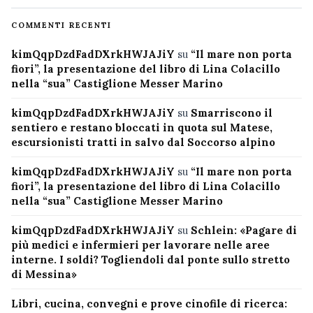
COMMENTI RECENTI
kimQqpDzdFadDXrkHWJAJiY
su
“Il mare non porta
fiori”, la presentazione del libro di Lina Colacillo
nella “sua” Castiglione Messer Marino
kimQqpDzdFadDXrkHWJAJiY
su
Smarriscono il
sentiero e restano bloccati in quota sul Matese,
escursionisti tratti in salvo dal Soccorso alpino
kimQqpDzdFadDXrkHWJAJiY
su
“Il mare non porta
fiori”, la presentazione del libro di Lina Colacillo
nella “sua” Castiglione Messer Marino
kimQqpDzdFadDXrkHWJAJiY
su
Schlein: «Pagare di
più medici e infermieri per lavorare nelle aree
interne. I soldi? Togliendoli dal ponte sullo stretto
di Messina»
Libri, cucina, convegni e prove cinofile di ricerca: