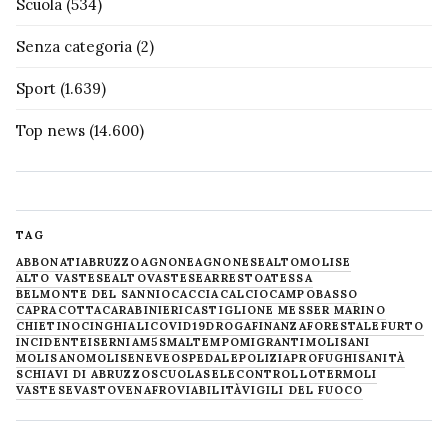
Scuola
(534)
Senza categoria
(2)
Sport
(1.639)
Top news
(14.600)
TAG
ABBONATI
ABRUZZO
AGNONE
AGNONESE
ALTOMOLISE
ALTO VASTESE
ALTOVASTESE
ARRESTO
ATESSA
BELMONTE DEL SANNIO
CACCIA
CALCIO
CAMPOBASSO
CAPRACOTTA
CARABINIERI
CASTIGLIONE MESSER MARINO
CHIETINO
CINGHIALI
COVID19
DROGA
FINANZA
FORESTALE
FURTO
INCIDENTE
ISERNIA
M5S
MALTEMPO
MIGRANTI
MOLISANI
MOLISANO
MOLISE
NEVE
OSPEDALE
POLIZIA
PROFUGHI
SANITÀ
SCHIAVI DI ABRUZZO
SCUOLA
SELECONTROLLO
TERMOLI
VASTESE
VASTO
VENAFRO
VIABILITÀ
VIGILI DEL FUOCO