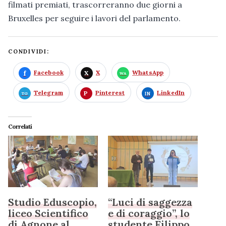
filmati premiati, trascorreranno due giorni a
Bruxelles per seguire i lavori del parlamento.
CONDIVIDI:
Facebook
X
WhatsApp
Telegram
Pinterest
LinkedIn
Correlati
Studio Eduscopio,
“Luci di saggezza
liceo Scientifico
e di coraggio”, lo
di Agnone al
studente Filippo