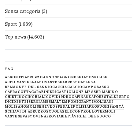
Senza categoria
(2)
Sport
(1.639)
Top news
(14.603)
TAG
ABBONATI
ABRUZZO
AGNONE
AGNONESE
ALTOMOLISE
ALTO VASTESE
ALTOVASTESE
ARRESTO
ATESSA
BELMONTE DEL SANNIO
CACCIA
CALCIO
CAMPOBASSO
CAPRACOTTA
CARABINIERI
CASTIGLIONE MESSER MARINO
CHIETINO
CINGHIALI
COVID19
DROGA
FINANZA
FORESTALE
FURTO
INCIDENTE
ISERNIA
M5S
MALTEMPO
MIGRANTI
MOLISANI
MOLISANO
MOLISE
NEVE
OSPEDALE
POLIZIA
PROFUGHI
SANITÀ
SCHIAVI DI ABRUZZO
SCUOLA
SELECONTROLLO
TERMOLI
VASTESE
VASTO
VENAFRO
VIABILITÀ
VIGILI DEL FUOCO