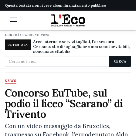
Questa testata non riceve alcun finanziamento pubblico
LUNEDÌ 10 AGOSTO 2026
Aree interne e servizi tagliati, l'assessora
ULTIM'ORA
Cerbaso: «Le disuguaglianze non sono inevitabili,
sono inaccettabili»
Cerca
CERCA
nel
sito
NEWS
Concorso EuTube, sul
podio il liceo “Scarano” di
Trivento
Con un video messaggio da Bruxelles,
trasmesso su Facebook, l'eurodeputato Aldo