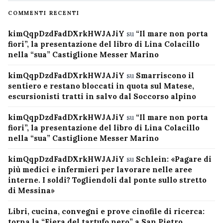
COMMENTI RECENTI
kimQqpDzdFadDXrkHWJAJiY
su
“Il mare non porta
fiori”, la presentazione del libro di Lina Colacillo
nella “sua” Castiglione Messer Marino
kimQqpDzdFadDXrkHWJAJiY
su
Smarriscono il
sentiero e restano bloccati in quota sul Matese,
escursionisti tratti in salvo dal Soccorso alpino
kimQqpDzdFadDXrkHWJAJiY
su
“Il mare non porta
fiori”, la presentazione del libro di Lina Colacillo
nella “sua” Castiglione Messer Marino
kimQqpDzdFadDXrkHWJAJiY
su
Schlein: «Pagare di
più medici e infermieri per lavorare nelle aree
interne. I soldi? Togliendoli dal ponte sullo stretto
di Messina»
Libri, cucina, convegni e prove cinofile di ricerca:
torna la “Fiera del tartufo nero” a San Pietro