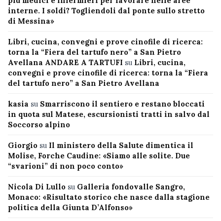
più medici e infermieri per lavorare nelle aree
interne. I soldi? Togliendoli dal ponte sullo stretto
di Messina»
Libri, cucina, convegni e prove cinofile di ricerca:
torna la “Fiera del tartufo nero” a San Pietro
Avellana ANDARE A TARTUFI
su
Libri, cucina,
convegni e prove cinofile di ricerca: torna la “Fiera
del tartufo nero” a San Pietro Avellana
kasia
su
Smarriscono il sentiero e restano bloccati
in quota sul Matese, escursionisti tratti in salvo dal
Soccorso alpino
Giorgio
su
Il ministero della Salute dimentica il
Molise, Forche Caudine: «Siamo alle solite. Due
“svarioni” di non poco conto»
Nicola Di Lullo
su
Galleria fondovalle Sangro,
Monaco: «Risultato storico che nasce dalla stagione
politica della Giunta D’Alfonso»