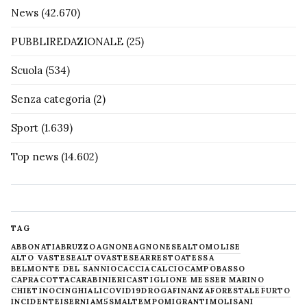
News
(42.670)
PUBBLIREDAZIONALE
(25)
Scuola
(534)
Senza categoria
(2)
Sport
(1.639)
Top news
(14.602)
TAG
ABBONATI
ABRUZZO
AGNONE
AGNONESE
ALTOMOLISE
ALTO VASTESE
ALTOVASTESE
ARRESTO
ATESSA
BELMONTE DEL SANNIO
CACCIA
CALCIO
CAMPOBASSO
CAPRACOTTA
CARABINIERI
CASTIGLIONE MESSER MARINO
CHIETINO
CINGHIALI
COVID19
DROGA
FINANZA
FORESTALE
FURTO
INCIDENTE
ISERNIA
M5S
MALTEMPO
MIGRANTI
MOLISANI