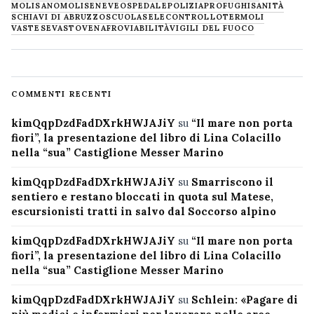
MOLISANO
MOLISE
NEVE
OSPEDALE
POLIZIA
PROFUGHI
SANITÀ
SCHIAVI DI ABRUZZO
SCUOLA
SELECONTROLLO
TERMOLI
VASTESE
VASTO
VENAFRO
VIABILITÀ
VIGILI DEL FUOCO
COMMENTI RECENTI
kimQqpDzdFadDXrkHWJAJiY
su
“Il mare non porta
fiori”, la presentazione del libro di Lina Colacillo
nella “sua” Castiglione Messer Marino
kimQqpDzdFadDXrkHWJAJiY
su
Smarriscono il
sentiero e restano bloccati in quota sul Matese,
escursionisti tratti in salvo dal Soccorso alpino
kimQqpDzdFadDXrkHWJAJiY
su
“Il mare non porta
fiori”, la presentazione del libro di Lina Colacillo
nella “sua” Castiglione Messer Marino
kimQqpDzdFadDXrkHWJAJiY
su
Schlein: «Pagare di