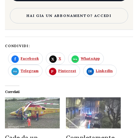
HAI GIA UN ABBONAMENTO? ACCEDI
CONDIVIDI:
Facebook
X
WhatsApp
Telegram
Pinterest
LinkedIn
Correlati
Cade da un
Completamente