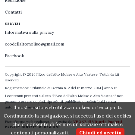
Redazione
Contatti
SERVIZI
Informativa sulla privacy
ecodellaltomolise@gmail.com
Facebook
Copyright © 2026 l'Eco dell'Alto Molise e Alto Vastese. Tutti i diritti
riservati.
Registrazione Tribunale di Isernia n. 2 del 12 marzo 2014 | Anno 12
I contenuti presenti sul sito "l'Eco dell'Alto Molise e Alto Vastese" non
possono essere copiati, riprodotti, pubblicati o redistribuiti senza
Il nostro sito web utilizza cookies di terzi parti.
autorizzazione espressa degli autori.
Continuando la navigazione, si accetta l uso dei cookies
Piattaforma web realizzata e gestita da
VPONE di Vittorio Paoletti
che ci consente di fornire un servizio ottimale e
PRIVACY
CONTATTI
REDAZIONE
contenuti personalizzati.
Chiudi ed accetta