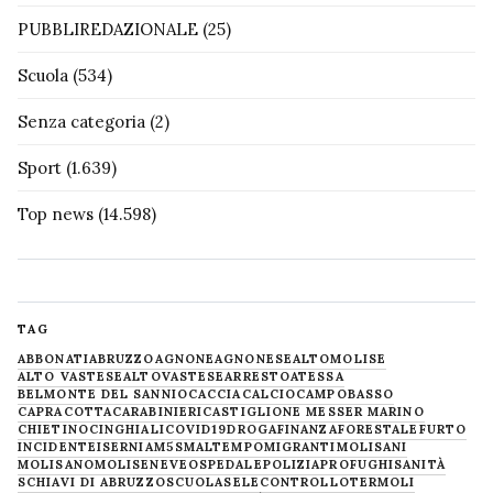
PUBBLIREDAZIONALE
(25)
Scuola
(534)
Senza categoria
(2)
Sport
(1.639)
Top news
(14.598)
TAG
ABBONATI
ABRUZZO
AGNONE
AGNONESE
ALTOMOLISE
ALTO VASTESE
ALTOVASTESE
ARRESTO
ATESSA
BELMONTE DEL SANNIO
CACCIA
CALCIO
CAMPOBASSO
CAPRACOTTA
CARABINIERI
CASTIGLIONE MESSER MARINO
CHIETINO
CINGHIALI
COVID19
DROGA
FINANZA
FORESTALE
FURTO
INCIDENTE
ISERNIA
M5S
MALTEMPO
MIGRANTI
MOLISANI
MOLISANO
MOLISE
NEVE
OSPEDALE
POLIZIA
PROFUGHI
SANITÀ
SCHIAVI DI ABRUZZO
SCUOLA
SELECONTROLLO
TERMOLI