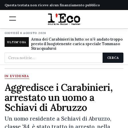
Questa testata non riceve alcun finanziamento pubblico
GIOVEDÌ 6 AGOSTO 2026
Arma dei Carabinieri in lutto: se n'è andato troppo
ULTIM'ORA
presto il luogotenente carica speciale Tommaso
Stracqualursi
Cerca
CERCA
nel
sito
IN EVIDENZA
Aggredisce i Carabinieri,
arrestato un uomo a
Schiavi di Abruzzo
Un uomo residente a Schiavi di Abruzzo,
classe '84, è stato tratto in arresto, nella