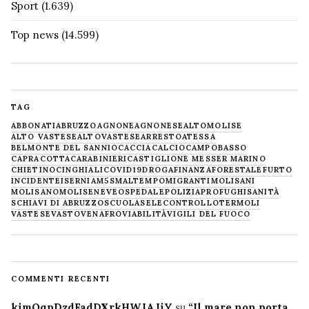
Sport
(1.639)
Top news
(14.599)
TAG
ABBONATI
ABRUZZO
AGNONE
AGNONESE
ALTOMOLISE
ALTO VASTESE
ALTOVASTESE
ARRESTO
ATESSA
BELMONTE DEL SANNIO
CACCIA
CALCIO
CAMPOBASSO
CAPRACOTTA
CARABINIERI
CASTIGLIONE MESSER MARINO
CHIETINO
CINGHIALI
COVID19
DROGA
FINANZA
FORESTALE
FURTO
INCIDENTE
ISERNIA
M5S
MALTEMPO
MIGRANTI
MOLISANI
MOLISANO
MOLISE
NEVE
OSPEDALE
POLIZIA
PROFUGHI
SANITÀ
SCHIAVI DI ABRUZZO
SCUOLA
SELECONTROLLO
TERMOLI
VASTESE
VASTO
VENAFRO
VIABILITÀ
VIGILI DEL FUOCO
COMMENTI RECENTI
kimQqpDzdFadDXrkHWJAJiY
su
“Il mare non porta