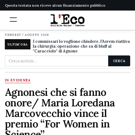
Questa testata non riceve alcun finanziamento pubblico
VENERDÌ 7 AGOSTO 2026
I commissari lo vogliono chiudere, l'Asrem riattiva
ULTIM'ORA
la chirurgia: operazione che sa di bluff al
"Caracciolo" di Agnone
Cerca
CERCA
nel
sito
IN EVIDENZA
Agnonesi che si fanno
onore/ Maria Loredana
Marcovecchio vince il
premio “For Women in
Science”