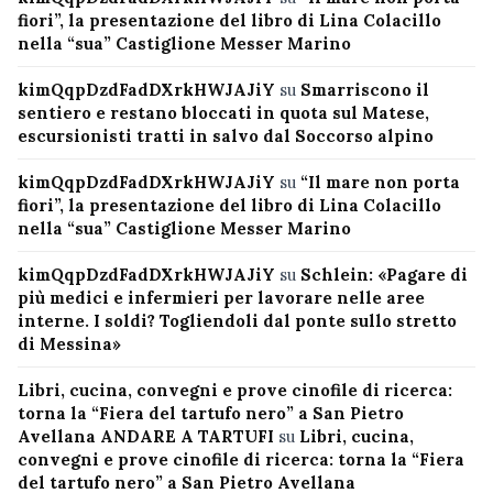
fiori”, la presentazione del libro di Lina Colacillo
nella “sua” Castiglione Messer Marino
kimQqpDzdFadDXrkHWJAJiY
su
Smarriscono il
sentiero e restano bloccati in quota sul Matese,
escursionisti tratti in salvo dal Soccorso alpino
kimQqpDzdFadDXrkHWJAJiY
su
“Il mare non porta
fiori”, la presentazione del libro di Lina Colacillo
nella “sua” Castiglione Messer Marino
kimQqpDzdFadDXrkHWJAJiY
su
Schlein: «Pagare di
più medici e infermieri per lavorare nelle aree
interne. I soldi? Togliendoli dal ponte sullo stretto
di Messina»
Libri, cucina, convegni e prove cinofile di ricerca:
torna la “Fiera del tartufo nero” a San Pietro
Avellana ANDARE A TARTUFI
su
Libri, cucina,
convegni e prove cinofile di ricerca: torna la “Fiera
del tartufo nero” a San Pietro Avellana