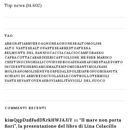
Top news
(14.602)
TAG
ABBONATI
ABRUZZO
AGNONE
AGNONESE
ALTOMOLISE
ALTO VASTESE
ALTOVASTESE
ARRESTO
ATESSA
BELMONTE DEL SANNIO
CACCIA
CALCIO
CAMPOBASSO
CAPRACOTTA
CARABINIERI
CASTIGLIONE MESSER MARINO
CHIETINO
CINGHIALI
COVID19
DROGA
FINANZA
FORESTALE
FURTO
INCIDENTE
ISERNIA
M5S
MALTEMPO
MIGRANTI
MOLISANI
MOLISANO
MOLISE
NEVE
OSPEDALE
POLIZIA
PROFUGHI
SANITÀ
SCHIAVI DI ABRUZZO
SCUOLA
SELECONTROLLO
TERMOLI
VASTESE
VASTO
VENAFRO
VIABILITÀ
VIGILI DEL FUOCO
COMMENTI RECENTI
kimQqpDzdFadDXrkHWJAJiY
su
“Il mare non porta
fiori”, la presentazione del libro di Lina Colacillo