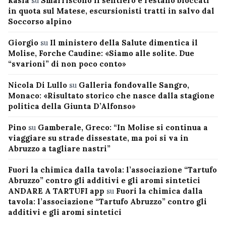
kasia
su
Smarriscono il sentiero e restano bloccati
in quota sul Matese, escursionisti tratti in salvo dal
Soccorso alpino
Giorgio
su
Il ministero della Salute dimentica il
Molise, Forche Caudine: «Siamo alle solite. Due
“svarioni” di non poco conto»
Nicola Di Lullo
su
Galleria fondovalle Sangro,
Monaco: «Risultato storico che nasce dalla stagione
politica della Giunta D’Alfonso»
Pino
su
Gamberale, Greco: “In Molise si continua a
viaggiare su strade dissestate, ma poi si va in
Abruzzo a tagliare nastri”
Fuori la chimica dalla tavola: l’associazione “Tartufo
Abruzzo” contro gli additivi e gli aromi sintetici
ANDARE A TARTUFI app
su
Fuori la chimica dalla
tavola: l’associazione “Tartufo Abruzzo” contro gli
additivi e gli aromi sintetici