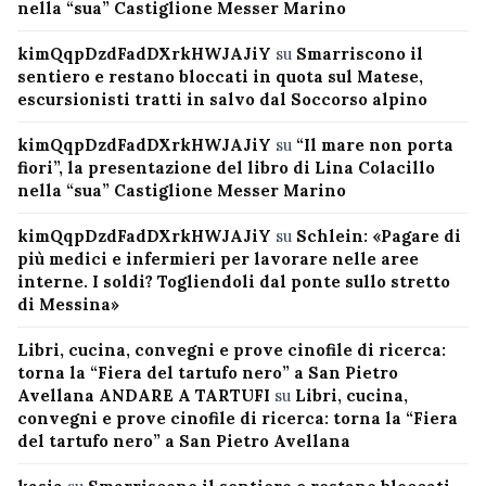
nella “sua” Castiglione Messer Marino
kimQqpDzdFadDXrkHWJAJiY
su
Smarriscono il
sentiero e restano bloccati in quota sul Matese,
escursionisti tratti in salvo dal Soccorso alpino
kimQqpDzdFadDXrkHWJAJiY
su
“Il mare non porta
fiori”, la presentazione del libro di Lina Colacillo
nella “sua” Castiglione Messer Marino
kimQqpDzdFadDXrkHWJAJiY
su
Schlein: «Pagare di
più medici e infermieri per lavorare nelle aree
interne. I soldi? Togliendoli dal ponte sullo stretto
di Messina»
Libri, cucina, convegni e prove cinofile di ricerca:
torna la “Fiera del tartufo nero” a San Pietro
Avellana ANDARE A TARTUFI
su
Libri, cucina,
convegni e prove cinofile di ricerca: torna la “Fiera
del tartufo nero” a San Pietro Avellana