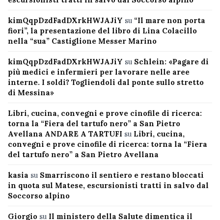
kimQqpDzdFadDXrkHWJAJiY
su
“Il mare non porta
fiori”, la presentazione del libro di Lina Colacillo
nella “sua” Castiglione Messer Marino
kimQqpDzdFadDXrkHWJAJiY
su
Schlein: «Pagare di
più medici e infermieri per lavorare nelle aree
interne. I soldi? Togliendoli dal ponte sullo stretto
di Messina»
Libri, cucina, convegni e prove cinofile di ricerca:
torna la “Fiera del tartufo nero” a San Pietro
Avellana ANDARE A TARTUFI
su
Libri, cucina,
convegni e prove cinofile di ricerca: torna la “Fiera
del tartufo nero” a San Pietro Avellana
kasia
su
Smarriscono il sentiero e restano bloccati
in quota sul Matese, escursionisti tratti in salvo dal
Soccorso alpino
Giorgio
su
Il ministero della Salute dimentica il