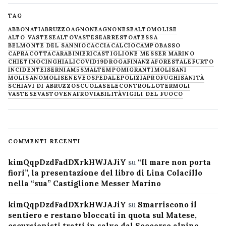
TAG
ABBONATI
ABRUZZO
AGNONE
AGNONESE
ALTOMOLISE
ALTO VASTESE
ALTOVASTESE
ARRESTO
ATESSA
BELMONTE DEL SANNIO
CACCIA
CALCIO
CAMPOBASSO
CAPRACOTTA
CARABINIERI
CASTIGLIONE MESSER MARINO
CHIETINO
CINGHIALI
COVID19
DROGA
FINANZA
FORESTALE
FURTO
INCIDENTE
ISERNIA
M5S
MALTEMPO
MIGRANTI
MOLISANI
MOLISANO
MOLISE
NEVE
OSPEDALE
POLIZIA
PROFUGHI
SANITÀ
SCHIAVI DI ABRUZZO
SCUOLA
SELECONTROLLO
TERMOLI
VASTESE
VASTO
VENAFRO
VIABILITÀ
VIGILI DEL FUOCO
COMMENTI RECENTI
kimQqpDzdFadDXrkHWJAJiY
su
“Il mare non porta
fiori”, la presentazione del libro di Lina Colacillo
nella “sua” Castiglione Messer Marino
kimQqpDzdFadDXrkHWJAJiY
su
Smarriscono il
sentiero e restano bloccati in quota sul Matese,
escursionisti tratti in salvo dal Soccorso alpino