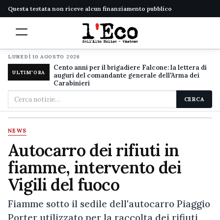
Questa testata non riceve alcun finanziamento pubblico
LUNEDÌ 10 AGOSTO 2026
Cento anni per il brigadiere Falcone: la lettera di
ULTIM'ORA
auguri del comandante generale dell'Arma dei
Carabinieri
Cerca
CERCA
nel
sito
NEWS
Autocarro dei rifiuti in
fiamme, intervento dei
Vigili del fuoco
Fiamme sotto il sedile dell'autocarro Piaggio
Porter utilizzato per la raccolta dei rifiuti