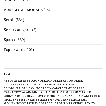
PUBBLIREDAZIONALE
(25)
Scuola
(534)
Senza categoria
(2)
Sport
(1.639)
Top news
(14.602)
TAG
ABBONATI
ABRUZZO
AGNONE
AGNONESE
ALTOMOLISE
ALTO VASTESE
ALTOVASTESE
ARRESTO
ATESSA
BELMONTE DEL SANNIO
CACCIA
CALCIO
CAMPOBASSO
CAPRACOTTA
CARABINIERI
CASTIGLIONE MESSER MARINO
CHIETINO
CINGHIALI
COVID19
DROGA
FINANZA
FORESTALE
FURTO
INCIDENTE
ISERNIA
M5S
MALTEMPO
MIGRANTI
MOLISANI
MOLISANO
MOLISE
NEVE
OSPEDALE
POLIZIA
PROFUGHI
SANITÀ