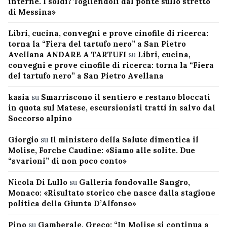
interne. I soldi? Togliendoli dal ponte sullo stretto
di Messina»
Libri, cucina, convegni e prove cinofile di ricerca:
torna la “Fiera del tartufo nero” a San Pietro
Avellana ANDARE A TARTUFI
su
Libri, cucina,
convegni e prove cinofile di ricerca: torna la “Fiera
del tartufo nero” a San Pietro Avellana
kasia
su
Smarriscono il sentiero e restano bloccati
in quota sul Matese, escursionisti tratti in salvo dal
Soccorso alpino
Giorgio
su
Il ministero della Salute dimentica il
Molise, Forche Caudine: «Siamo alle solite. Due
“svarioni” di non poco conto»
Nicola Di Lullo
su
Galleria fondovalle Sangro,
Monaco: «Risultato storico che nasce dalla stagione
politica della Giunta D’Alfonso»
Pino
su
Gamberale, Greco: “In Molise si continua a