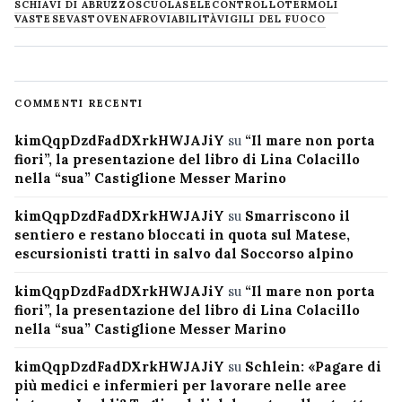
SCHIAVI DI ABRUZZO
SCUOLA
SELECONTROLLO
TERMOLI
VASTESE
VASTO
VENAFRO
VIABILITÀ
VIGILI DEL FUOCO
COMMENTI RECENTI
kimQqpDzdFadDXrkHWJAJiY
su
“Il mare non porta
fiori”, la presentazione del libro di Lina Colacillo
nella “sua” Castiglione Messer Marino
kimQqpDzdFadDXrkHWJAJiY
su
Smarriscono il
sentiero e restano bloccati in quota sul Matese,
escursionisti tratti in salvo dal Soccorso alpino
kimQqpDzdFadDXrkHWJAJiY
su
“Il mare non porta
fiori”, la presentazione del libro di Lina Colacillo
nella “sua” Castiglione Messer Marino
kimQqpDzdFadDXrkHWJAJiY
su
Schlein: «Pagare di
più medici e infermieri per lavorare nelle aree