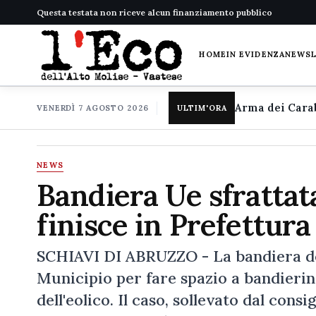
Questa testata non riceve alcun finanziamento pubblico
HOME
IN EVIDENZA
NEWS
VENERDÌ 7 AGOSTO 2026
ULTIM'ORA
NEWS
Bandiera Ue sfrattata
finisce in Prefettura
SCHIAVI DI ABRUZZO - La bandiera dell
Municipio per fare spazio a bandierin
dell'eolico. Il caso, sollevato dal cons