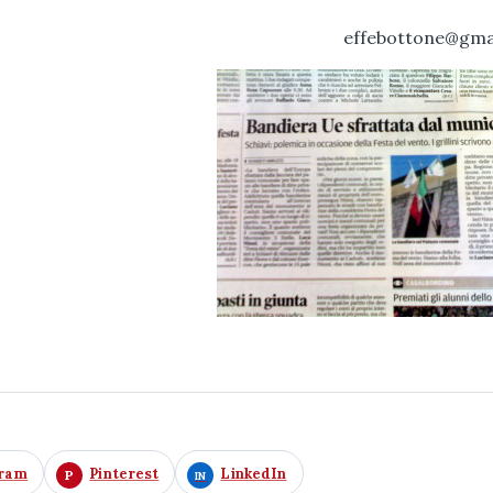
effebottone@gma
gram
Pinterest
LinkedIn