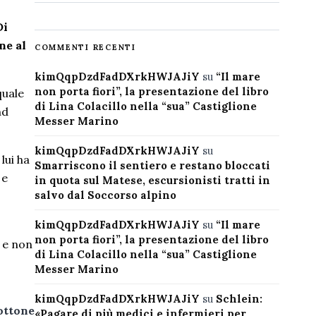
Di
ne al
COMMENTI RECENTI
kimQqpDzdFadDXrkHWJAJiY
su
“Il mare
non porta fiori”, la presentazione del libro
quale
di Lina Colacillo nella “sua” Castiglione
nd
Messer Marino
kimQqpDzdFadDXrkHWJAJiY
su
lui ha
Smarriscono il sentiero e restano bloccati
 e
in quota sul Matese, escursionisti tratti in
salvo dal Soccorso alpino
kimQqpDzdFadDXrkHWJAJiY
su
“Il mare
non porta fiori”, la presentazione del libro
i e non
di Lina Colacillo nella “sua” Castiglione
Messer Marino
kimQqpDzdFadDXrkHWJAJiY
su
Schlein:
ottone
«Pagare di più medici e infermieri per