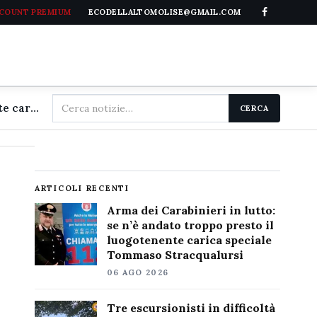
CCOUNT PREMIUM
ECODELLALTOMOLISE@GMAIL.COM
Cerca
Arma dei Carabinieri in lutto: se n'è andato troppo presto il luogotenente carica speciale Tommaso Stracqualursi
CERCA
nel
sito
ARTICOLI RECENTI
Arma dei Carabinieri in lutto:
se n’è andato troppo presto il
luogotenente carica speciale
Tommaso Stracqualursi
06 AGO 2026
Tre escursionisti in difficoltà