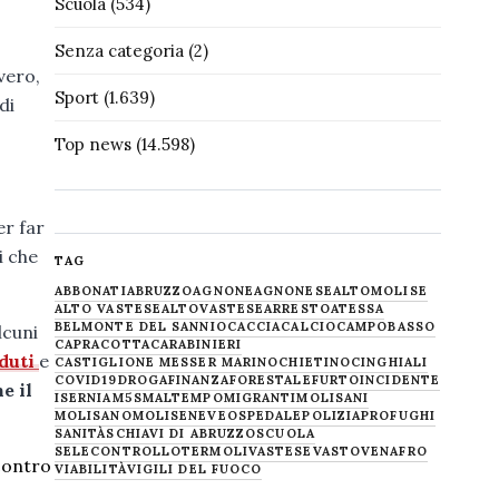
Scuola
(534)
Senza categoria
(2)
vero,
Sport
(1.639)
di
Top news
(14.598)
er far
i che
TAG
ABBONATI
ABRUZZO
AGNONE
AGNONESE
ALTOMOLISE
ALTO VASTESE
ALTOVASTESE
ARRESTO
ATESSA
BELMONTE DEL SANNIO
CACCIA
CALCIO
CAMPOBASSO
lcuni
CAPRACOTTA
CARABINIERI
duti
e
CASTIGLIONE MESSER MARINO
CHIETINO
CINGHIALI
COVID19
DROGA
FINANZA
FORESTALE
FURTO
INCIDENTE
e il
ISERNIA
M5S
MALTEMPO
MIGRANTI
MOLISANI
MOLISANO
MOLISE
NEVE
OSPEDALE
POLIZIA
PROFUGHI
SANITÀ
SCHIAVI DI ABRUZZO
SCUOLA
SELECONTROLLO
TERMOLI
VASTESE
VASTO
VENAFRO
 contro
VIABILITÀ
VIGILI DEL FUOCO