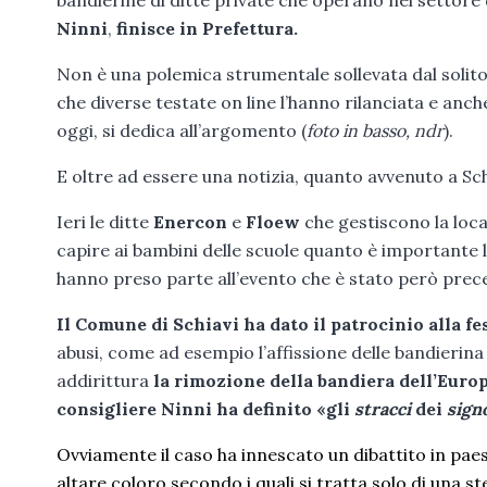
bandierine di ditte private che operano nel settore d
Ninni
,
finisce in Prefettura.
Non è una polemica strumentale sollevata dal solito 
che diverse testate on line l’hanno rilanciata e anc
oggi, si dedica all’argomento (
foto in basso, ndr
).
E oltre ad essere una notizia, quanto avvenuto a Sch
Ieri le ditte
Enercon
e
Floew
che gestiscono la loca
capire ai bambini delle scuole quanto è importante l’
hanno preso parte all’evento che è stato però prece
Il Comune di Schiavi ha dato il patrocinio alla fe
abusi, come ad esempio l’affissione delle bandierina
addirittura
la rimozione della bandiera dell’Europa
consigliere Ninni ha definito «gli
stracci
dei
sign
Ovviamente il caso ha innescato un dibattito in paes
altare coloro secondo i quali si tratta solo di una s