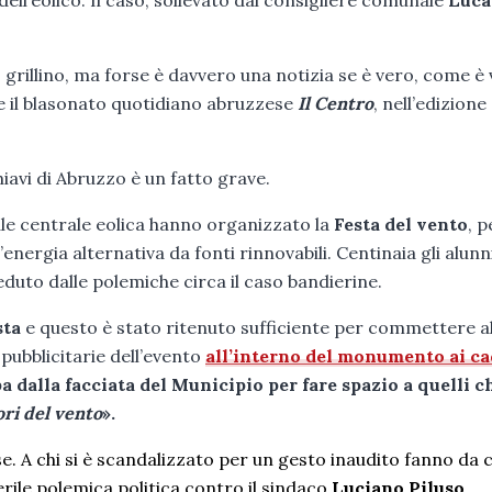
ell’eolico. Il caso, sollevato dal consigliere comunale
Luca
grillino, ma forse è davvero una notizia se è vero, come è 
he il blasonato quotidiano abruzzese
Il Centro
, nell’edizione 
iavi di Abruzzo è un fatto grave.
le centrale eolica hanno organizzato la
Festa del vento
, p
energia alternativa da fonti rinnovabili. Centinaia gli alunn
duto dalle polemiche circa il caso bandierine.
sta
e questo è stato ritenuto sufficiente per commettere a
 pubblicitarie dell’evento
all’interno del monumento ai ca
 dalla facciata del Municipio per fare spazio a quelli ch
ori del vento
».
e. A chi si è scandalizzato per un gesto inaudito fanno da
terile polemica politica contro il sindaco
Luciano Piluso
.