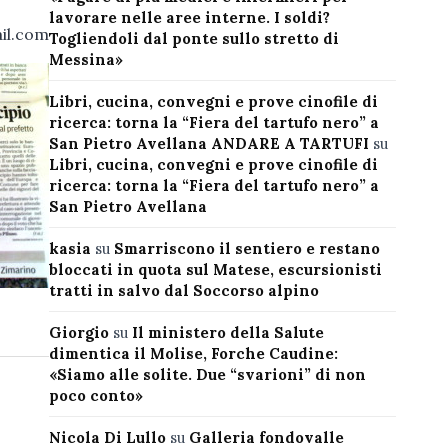
lavorare nelle aree interne. I soldi?
il.com
Togliendoli dal ponte sullo stretto di
Messina»
Libri, cucina, convegni e prove cinofile di
ricerca: torna la “Fiera del tartufo nero” a
San Pietro Avellana ANDARE A TARTUFI
su
Libri, cucina, convegni e prove cinofile di
ricerca: torna la “Fiera del tartufo nero” a
San Pietro Avellana
kasia
su
Smarriscono il sentiero e restano
bloccati in quota sul Matese, escursionisti
tratti in salvo dal Soccorso alpino
Giorgio
su
Il ministero della Salute
dimentica il Molise, Forche Caudine:
«Siamo alle solite. Due “svarioni” di non
poco conto»
Nicola Di Lullo
su
Galleria fondovalle