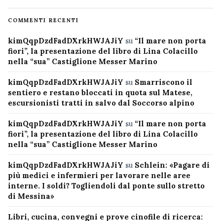
COMMENTI RECENTI
kimQqpDzdFadDXrkHWJAJiY
su
“Il mare non porta
fiori”, la presentazione del libro di Lina Colacillo
nella “sua” Castiglione Messer Marino
kimQqpDzdFadDXrkHWJAJiY
su
Smarriscono il
sentiero e restano bloccati in quota sul Matese,
escursionisti tratti in salvo dal Soccorso alpino
kimQqpDzdFadDXrkHWJAJiY
su
“Il mare non porta
fiori”, la presentazione del libro di Lina Colacillo
nella “sua” Castiglione Messer Marino
kimQqpDzdFadDXrkHWJAJiY
su
Schlein: «Pagare di
più medici e infermieri per lavorare nelle aree
interne. I soldi? Togliendoli dal ponte sullo stretto
di Messina»
Libri, cucina, convegni e prove cinofile di ricerca: