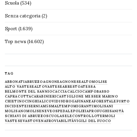
Scuola
(534)
Senza categoria
(2)
Sport
(1.639)
Top news
(14.602)
TAG
ABBONATI
ABRUZZO
AGNONE
AGNONESE
ALTOMOLISE
ALTO VASTESE
ALTOVASTESE
ARRESTO
ATESSA
BELMONTE DEL SANNIO
CACCIA
CALCIO
CAMPOBASSO
CAPRACOTTA
CARABINIERI
CASTIGLIONE MESSER MARINO
CHIETINO
CINGHIALI
COVID19
DROGA
FINANZA
FORESTALE
FURTO
INCIDENTE
ISERNIA
M5S
MALTEMPO
MIGRANTI
MOLISANI
MOLISANO
MOLISE
NEVE
OSPEDALE
POLIZIA
PROFUGHI
SANITÀ
SCHIAVI DI ABRUZZO
SCUOLA
SELECONTROLLO
TERMOLI
VASTESE
VASTO
VENAFRO
VIABILITÀ
VIGILI DEL FUOCO