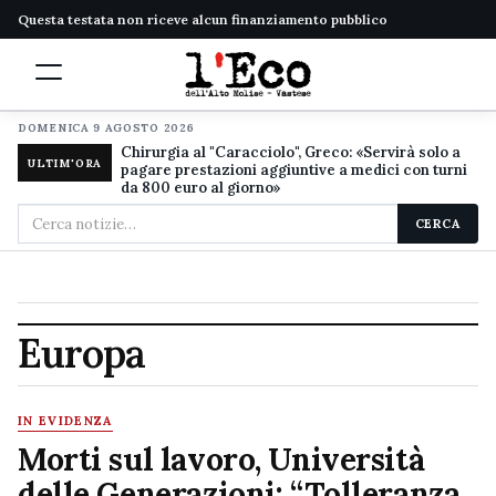
Questa testata non riceve alcun finanziamento pubblico
DOMENICA 9 AGOSTO 2026
Chirurgia al "Caracciolo", Greco: «Servirà solo a
ULTIM'ORA
pagare prestazioni aggiuntive a medici con turni
da 800 euro al giorno»
Cerca
CERCA
nel
sito
Europa
IN EVIDENZA
Morti sul lavoro, Università
delle Generazioni: “Tolleranza