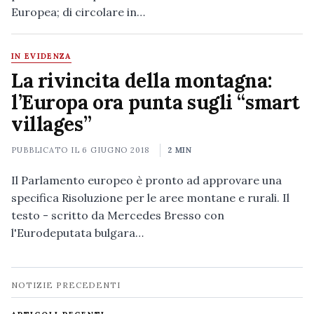
Europea; di circolare in…
IN EVIDENZA
La rivincita della montagna:
l’Europa ora punta sugli “smart
villages”
PUBBLICATO IL
6 GIUGNO 2018
2 MIN
Il Parlamento europeo è pronto ad approvare una
specifica Risoluzione per le aree montane e rurali. Il
testo - scritto da Mercedes Bresso con
l'Eurodeputata bulgara…
Navigazione
NOTIZIE PRECEDENTI
notizie