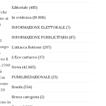
Editoriale
(485)
rche
In evidenza
(19.906)
me ai
i
INFORMAZIONE ELETTORALE
(7)
INFORMAZIONE PUBBLICITARIA
(87)
3
lungo
L'attacca Bottone
(207)
i
L'Eco cartaceo
(37)
so il
a 2700
News
(42.665)
rà
PUBBLIREDAZIONALE
(25)
Z
in
sieme
Scuola
(534)
 20
Senza categoria
(2)
ono in