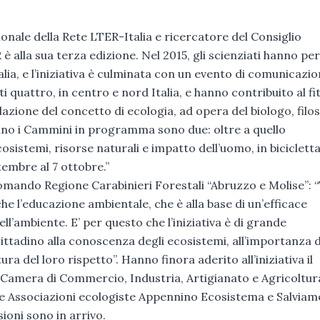
onale della Rete LTER-Italia e ricercatore del Consiglio
è alla sua terza edizione. Nel 2015, gli scienziati hanno p
’Italia, e l’iniziativa è culminata con un evento di comunicazi
 quattro, in centro e nord Italia, e hanno contribuito al fi
lazione del concetto di ecologia, ad opera del biologo, filo
nno i Cammini in programma sono due: oltre a quello
osistemi, risorse naturali e impatto dell’uomo, in bicicletta
tembre al 7 ottobre.”
mando Regione Carabinieri Forestali “Abruzzo e Molise”: “
che l’educazione ambientale, che è alla base di un’efficace
’ambiente. E’ per questo che l’iniziativa è di grande
cittadino alla conoscenza degli ecosistemi, all’importanza d
ra del loro rispetto”. Hanno finora aderito all’iniziativa il
 Camera di Commercio, Industria, Artigianato e Agricoltur
le Associazioni ecologiste Appennino Ecosistema e Salviam
ioni sono in arrivo.