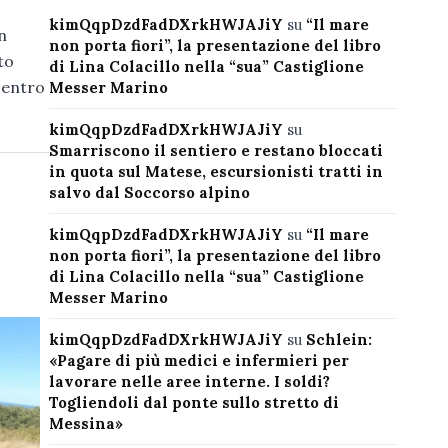
kimQqpDzdFadDXrkHWJAJiY
su
“Il mare
n
non porta fiori”, la presentazione del libro
to
di Lina Colacillo nella “sua” Castiglione
 entro
Messer Marino
kimQqpDzdFadDXrkHWJAJiY
su
Smarriscono il sentiero e restano bloccati
in quota sul Matese, escursionisti tratti in
salvo dal Soccorso alpino
kimQqpDzdFadDXrkHWJAJiY
su
“Il mare
non porta fiori”, la presentazione del libro
di Lina Colacillo nella “sua” Castiglione
Messer Marino
kimQqpDzdFadDXrkHWJAJiY
su
Schlein:
«Pagare di più medici e infermieri per
lavorare nelle aree interne. I soldi?
Togliendoli dal ponte sullo stretto di
Messina»