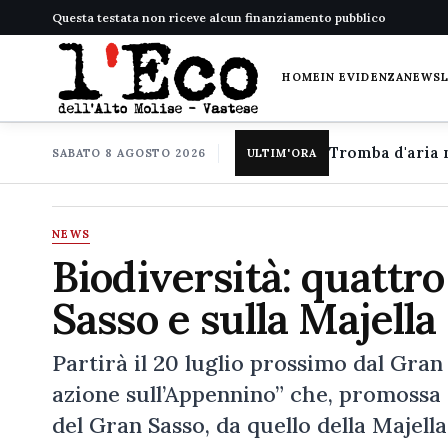
Questa testata non riceve alcun finanziamento pubblico
HOME
IN EVIDENZA
NEWS
SABATO 8 AGOSTO 2026
ULTIM'ORA
NEWS
Biodiversità: quattro
Sasso e sulla Majella
Partirà il 20 luglio prossimo dal Gran 
azione sull’Appennino” che, promossa 
del Gran Sasso, da quello della Majella 