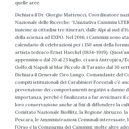
quelle aree.
Dichiara il Dr. Giorgio Matteucci, Coordinatore nazi
Nazionale delle Ricerche: “L’iniziativa Cammini LTER 
insieme ai cittadini tre itinerari, dalle Alpi al sud d
della scienza ad EXPO. Nel 2016, i Cammini sono stati
calendario di celebrazioni per i 150 anni della formu
artista tedesco Ernst Haeckel (1834-1919). Quest’a
appenninico dal 20 al 23 luglio, ci sarà Antropica/Ec
Golfo di Napoli al Mar Piccolo di Taranto dal 30 set
Dichiara il Generale Ciro Lungo, Comandante del Co
compiti istituzionali dei Carabinieri Forestali c’è an
prevenzione dei comportamenti negativi a danno dell
importanza, perché è finalizzata a far avvicinare il 
loro conservazione anche ai fini di diffondere la cultu
Comitato Nazionale BioBlitz, la Regione Abruzzo, la
Pescara, le Amministrazioni Comunali interessate, 
l’Orso e la Compagnia dei Cammini; molte altre ades