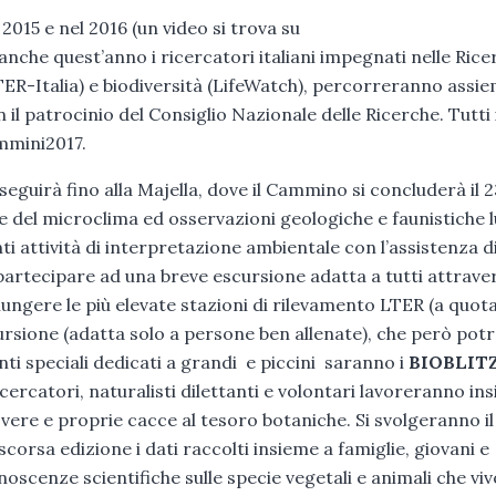
2015 e nel 2016 (un video si trova su
he quest’anno i ricercatori italiani impegnati nelle Rice
ER-Italia) e biodiversità (LifeWatch), percorreranno assie
n il patrocinio del Consiglio Nazionale delle Ricerche. Tutti 
ammini2017.
roseguirà fino alla Majella, dove il Cammino si concluderà il 2
e e del microclima ed osservazioni geologiche e faunistiche 
ti attività di interpretazione ambientale con l’assistenza d
 partecipare ad una breve escursione adatta a tutti attraver
ggiungere le più elevate stazioni di rilevamento LTER (a quot
ursione (adatta solo a persone ben allenate), che però pot
ti speciali dedicati a grandi e piccini saranno i
BIOBLIT
 ricercatori, naturalisti dilettanti e volontari lavoreranno in
 vere e proprie cacce al tesoro botaniche. Si svolgeranno il
a scorsa edizione i dati raccolti insieme a famiglie, giovani e
scenze scientifiche sulle specie vegetali e animali che viv