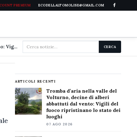
CCOUNT PREMIUM
ECODELLALTOMOLISE@GMAIL.COM
Cerca
Tromba d'aria nella valle del Volturno, decine di alberi abbattuti dal vento: Vigili del fuoco ripristinano lo stato dei luoghi
CERCA
nel
sito
ARTICOLI RECENTI
Tromba d’aria nella valle del
Volturno, decine di alberi
abbattuti dal vento: Vigili del
fuoco ripristinano lo stato dei
luoghi
ale
07 AGO 2026