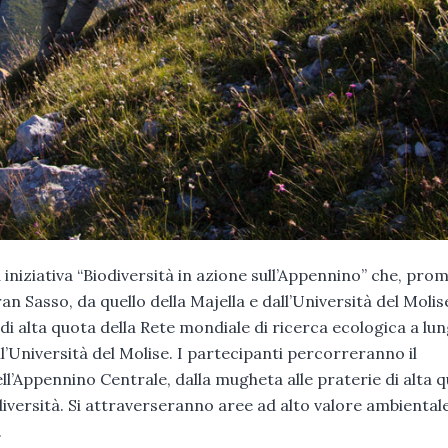
 iniziativa “Biodiversità in azione sull’Appennino” che, pro
n Sasso, da quello della Majella e dall’Università del Molise
 di alta quota della Rete mondiale di ricerca ecologica a lu
l’Università del Molise. I partecipanti percorreranno il
l’Appennino Centrale, dalla mugheta alle praterie di alta 
iodiversità. Si attraverseranno aree ad alto valore ambiental
.