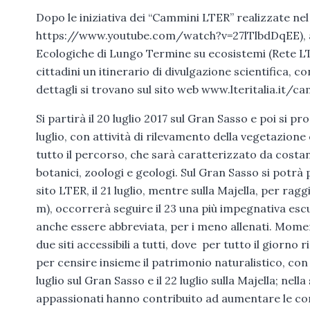
Dopo le iniziativa dei “Cammini LTER” realizzate nel 
https://www.youtube.com/watch?v=27lTlbdDqEE), anc
Ecologiche di Lungo Termine su ecosistemi (Rete LT
cittadini un itinerario di divulgazione scientifica, co
dettagli si trovano sul sito web www.lteritalia.it/c
Si partirà il 20 luglio 2017 sul Gran Sasso e poi si p
luglio, con attività di rilevamento della vegetazion
tutto il percorso, che sarà caratterizzato da costan
botanici, zoologi e geologi. Sul Gran Sasso si potrà
sito LTER, il 21 luglio, mentre sulla Majella, per ra
m), occorrerà seguire il 23 una più impegnativa esc
anche essere abbreviata, per i meno allenati. Momen
due siti accessibili a tutti, dove per tutto il giorno
per censire insieme il patrimonio naturalistico, con
luglio sul Gran Sasso e il 22 luglio sulla Majella; nell
appassionati hanno contribuito ad aumentare le cono