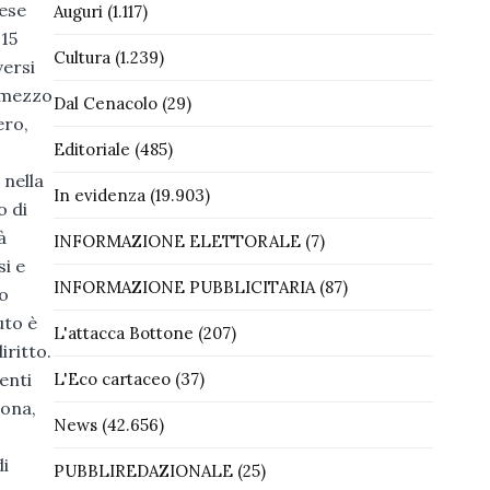
nese
Auguri
(1.117)
 15
Cultura
(1.239)
versi
l mezzo
Dal Cenacolo
(29)
ero,
Editoriale
(485)
 nella
In evidenza
(19.903)
o di
à
INFORMAZIONE ELETTORALE
(7)
si e
INFORMAZIONE PUBBLICITARIA
(87)
to
uto è
L'attacca Bottone
(207)
iritto.
enti
L'Eco cartaceo
(37)
zona,
News
(42.656)
di
PUBBLIREDAZIONALE
(25)