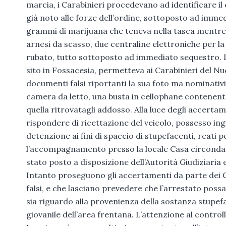
marcia, i Carabinieri procedevano ad identificare i
già noto alle forze dell’ordine, sottoposto ad immed
grammi di marijuana che teneva nella tasca mentre a
arnesi da scasso, due centraline elettroniche per l
rubato, tutto sottoposto ad immediato sequestro. La
sito in Fossacesia, permetteva ai Carabinieri del Nu
documenti falsi riportanti la sua foto ma nominativ
camera da letto, una busta in cellophane contenente
quella ritrovatagli addosso. Alla luce degli accerta
rispondere di ricettazione del veicolo, possesso ingi
detenzione ai fini di spaccio di stupefacenti, reati 
l’accompagnamento presso la locale Casa circondarial
stato posto a disposizione dell’Autorità Giudiziaria 
Intanto proseguono gli accertamenti da parte dei C
falsi, e che lasciano prevedere che l’arrestato possa 
sia riguardo alla provenienza della sostanza stupe
giovanile dell’area frentana. L’attenzione al control