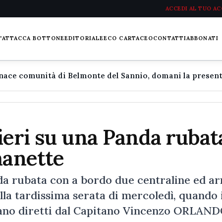
ACCEDI AL TUO A
L'ATTACCA BOTTONE
EDITORIALE
ECO CARTACEO
CONTATTI
ABBONATI
ieri su una Panda rubat
manette
da rubata con a bordo due centraline ed ar
ella tardissima serata di mercoledì, quando 
iano diretti dal Capitano Vincenzo ORLAND