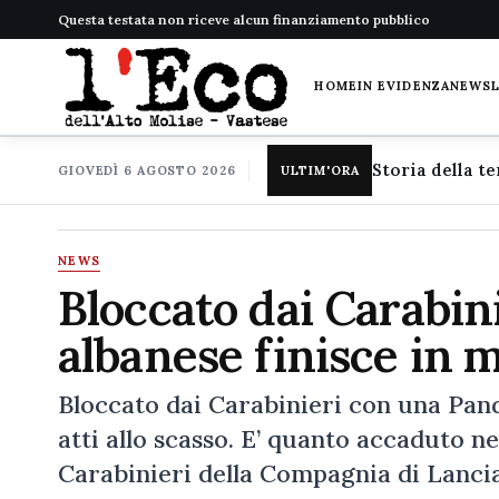
Questa testata non riceve alcun finanziamento pubblico
HOME
IN EVIDENZA
NEWS
GIOVEDÌ 6 AGOSTO 2026
ULTIM'ORA
NEWS
Bloccato dai Carabin
albanese finisce in 
Bloccato dai Carabinieri con una Pan
atti allo scasso. E’ quanto accaduto n
Carabinieri della Compagnia di Lanc