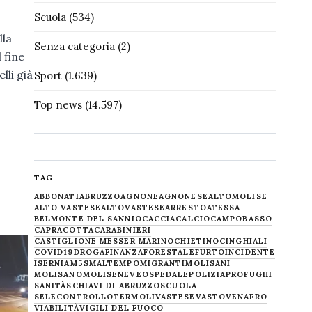
Scuola
(534)
lla
Senza categoria
(2)
 fine
lli già
Sport
(1.639)
Top news
(14.597)
TAG
ABBONATI
ABRUZZO
AGNONE
AGNONESE
ALTOMOLISE
ALTO VASTESE
ALTOVASTESE
ARRESTO
ATESSA
BELMONTE DEL SANNIO
CACCIA
CALCIO
CAMPOBASSO
CAPRACOTTA
CARABINIERI
CASTIGLIONE MESSER MARINO
CHIETINO
CINGHIALI
COVID19
DROGA
FINANZA
FORESTALE
FURTO
INCIDENTE
ISERNIA
M5S
MALTEMPO
MIGRANTI
MOLISANI
MOLISANO
MOLISE
NEVE
OSPEDALE
POLIZIA
PROFUGHI
SANITÀ
SCHIAVI DI ABRUZZO
SCUOLA
SELECONTROLLO
TERMOLI
VASTESE
VASTO
VENAFRO
VIABILITÀ
VIGILI DEL FUOCO