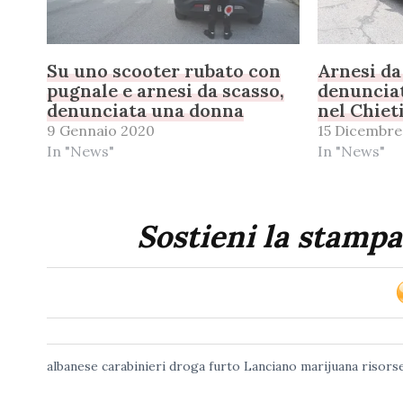
Su uno scooter rubato con
Arnesi da
pugnale e arnesi da scasso,
denunciat
denunciata una donna
nel Chiet
9 Gennaio 2020
15 Dicembre
In "News"
In "News"
Sostieni la stampa
albanese
carabinieri
droga
furto
Lanciano
marijuana
risors