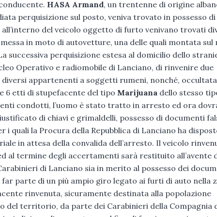
l conducente.
HASA Armand
, un trentenne di origine alba
iata perquisizione sul posto, veniva trovato in possesso di
ll’interno del veicolo oggetto di furto venivano trovati di
a messa in moto di autovetture, una delle quali montata su
 successiva perquisizione estesa al domicilio dello strani
cleo Operativo e radiomobile di Lanciano, di rinvenire due
i diversi appartenenti a soggetti rumeni, nonché, occultata
 6 etti di stupefacente del tipo
Marijuana
dello stesso tip
menti condotti, l’uomo è stato tratto in arresto ed ora dovr
ustificato di chiavi e grimaldelli, possesso di documenti fal
per i quali la Procura della Repubblica di Lanciano ha dispos
e in attesa della convalida dell’arresto. Il veicolo rinven
ed al termine degli accertamenti sarà restituito all’avente d
arabinieri di Lanciano sia in merito al possesso dei docum
far parte di un più ampio giro legato ai furti di auto nella 
facente rinvenuta, sicuramente destinata alla popolazione
lo del territorio, da parte dei Carabinieri della Compagnia 