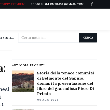
CCOUNT PREMIUM
ECODELLALTOMOLISE@GMAIL.COM
Cerca
Storia della tenace comunità di Belmonte del Sannio, domani la presentazione del libro del giornalista Piero Di Primio
CERCA
nel
sito
a:
ARTICOLI RECENTI
Storia della tenace comunità
di Belmonte del Sannio,
domani la presentazione del
nesi
libro del giornalista Piero Di
Primio
i
06 AGO 2026
O,