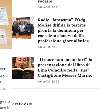
sociale
06 AGO 2026
Radio “fantasma”, l’Odg
Molise diffida la testata:
pronta la denuncia per
esercizio abusivo della
professione giornalistica
06 AGO 2026
“Il mare non porta fiori”, la
presentazione del libro di
etti
Lina Colacillo nella “sua”
ro il
Castiglione Messer Marino
a
06 AGO 2026
i a
ngerlo
CATEGORIE
ato la