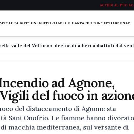
ACCEDI AL TUO A
L'ATTACCA BOTTONE
EDITORIALE
ECO CARTACEO
CONTATTI
ABBONATI
ncendio ad Agnone,
Vigili del fuoco in azion
uoco del distaccamento di Agnone sta
lità Sant'Onofrio. Le fiamme hanno divorat
 di macchia mediterranea, sul versante di