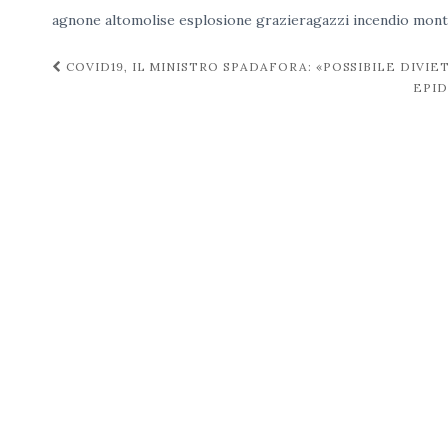
agnone
altomolise
esplosione
grazieragazzi
incendio
mont
Navigazione
COVID19, IL MINISTRO SPADAFORA: «POSSIBILE DIVIE
EPID
post