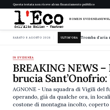
Questa testata non riceve alcun finanziamento pubblico
HOME
IN EVIDENZA
NEWS
SABATO 8 AGOSTO 2026
ULTIM'ORA
IN EVIDENZA
BREAKING NEWS – I
brucia Sant’Onofrio: 
AGNONE - Una squadra di Vigili del f
operando, già da qualche ora, in loca
costone di montagna incolto, coperto