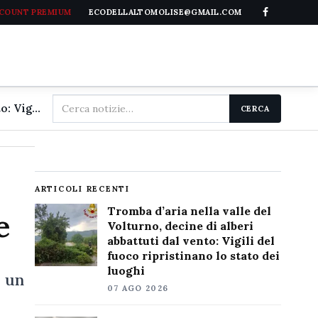
CCOUNT PREMIUM
ECODELLALTOMOLISE@GMAIL.COM
Cerca
Tromba d'aria nella valle del Volturno, decine di alberi abbattuti dal vento: Vigili del fuoco ripristinano lo stato dei luoghi
CERCA
nel
sito
ARTICOLI RECENTI
Tromba d’aria nella valle del
e
Volturno, decine di alberi
abbattuti dal vento: Vigili del
fuoco ripristinano lo stato dei
luoghi
o un
07 AGO 2026