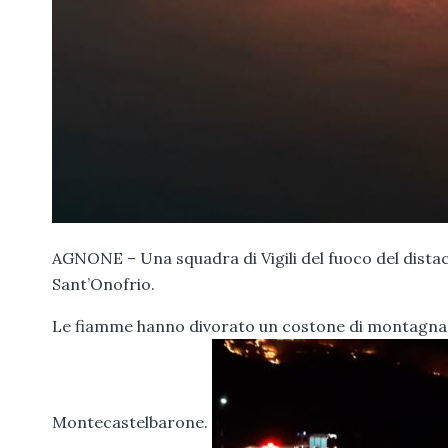
AGNONE – Una squadra di Vigili del fuoco del dista
Sant’Onofrio.
Le fiamme hanno divorato un costone di montagna i
Montecastelbarone.