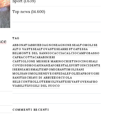
Sport
(1.639)
Top news
(14.600)
TAG
sce
ABBONATI
ABRUZZO
AGNONE
AGNONESE
ALTOMOLISE
ALTO VASTESE
ALTOVASTESE
ARRESTO
ATESSA
BELMONTE DEL SANNIO
CACCIA
CALCIO
CAMPOBASSO
CAPRACOTTA
CARABINIERI
CASTIGLIONE MESSER MARINO
CHIETINO
CINGHIALI
COVID19
DROGA
FINANZA
FORESTALE
FURTO
INCIDENTE
ISERNIA
M5S
MALTEMPO
MIGRANTI
MOLISANI
MOLISANO
MOLISE
NEVE
OSPEDALE
POLIZIA
PROFUGHI
SANITÀ
SCHIAVI DI ABRUZZO
SCUOLA
SELECONTROLLO
TERMOLI
VASTESE
VASTO
VENAFRO
VIABILITÀ
VIGILI DEL FUOCO
COMMENTI RECENTI