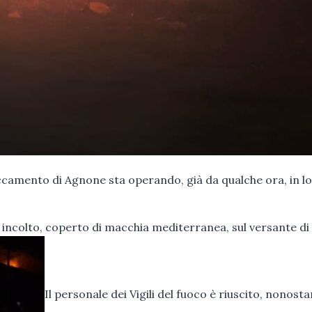
ccamento di Agnone sta operando, già da qualche ora, in lo
ncolto, coperto di macchia mediterranea, sul versante di
Il personale dei Vigili del fuoco è riuscito, nonostan