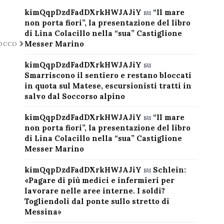
kimQqpDzdFadDXrkHWJAJiY
su
“Il mare
non porta fiori”, la presentazione del libro
di Lina Colacillo nella “sua” Castiglione
Messer Marino
ROCCO
kimQqpDzdFadDXrkHWJAJiY
su
Smarriscono il sentiero e restano bloccati
in quota sul Matese, escursionisti tratti in
salvo dal Soccorso alpino
kimQqpDzdFadDXrkHWJAJiY
su
“Il mare
non porta fiori”, la presentazione del libro
di Lina Colacillo nella “sua” Castiglione
Messer Marino
kimQqpDzdFadDXrkHWJAJiY
su
Schlein:
«Pagare di più medici e infermieri per
lavorare nelle aree interne. I soldi?
Togliendoli dal ponte sullo stretto di
Messina»