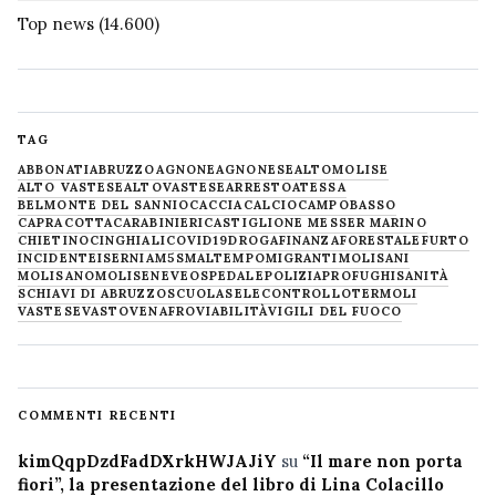
Top news
(14.600)
TAG
ABBONATI
ABRUZZO
AGNONE
AGNONESE
ALTOMOLISE
ALTO VASTESE
ALTOVASTESE
ARRESTO
ATESSA
BELMONTE DEL SANNIO
CACCIA
CALCIO
CAMPOBASSO
CAPRACOTTA
CARABINIERI
CASTIGLIONE MESSER MARINO
CHIETINO
CINGHIALI
COVID19
DROGA
FINANZA
FORESTALE
FURTO
INCIDENTE
ISERNIA
M5S
MALTEMPO
MIGRANTI
MOLISANI
MOLISANO
MOLISE
NEVE
OSPEDALE
POLIZIA
PROFUGHI
SANITÀ
SCHIAVI DI ABRUZZO
SCUOLA
SELECONTROLLO
TERMOLI
VASTESE
VASTO
VENAFRO
VIABILITÀ
VIGILI DEL FUOCO
COMMENTI RECENTI
kimQqpDzdFadDXrkHWJAJiY
su
“Il mare non porta
fiori”, la presentazione del libro di Lina Colacillo