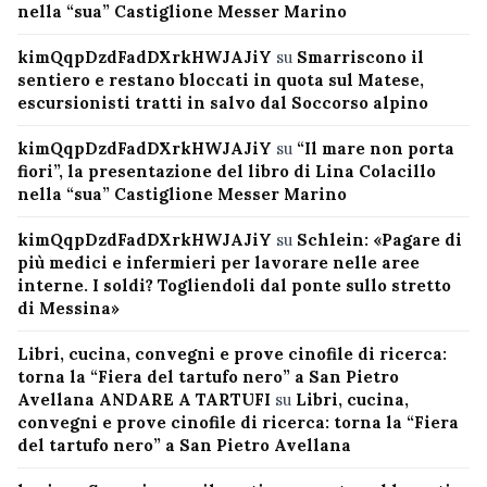
nella “sua” Castiglione Messer Marino
kimQqpDzdFadDXrkHWJAJiY
su
Smarriscono il
sentiero e restano bloccati in quota sul Matese,
escursionisti tratti in salvo dal Soccorso alpino
kimQqpDzdFadDXrkHWJAJiY
su
“Il mare non porta
fiori”, la presentazione del libro di Lina Colacillo
nella “sua” Castiglione Messer Marino
kimQqpDzdFadDXrkHWJAJiY
su
Schlein: «Pagare di
più medici e infermieri per lavorare nelle aree
interne. I soldi? Togliendoli dal ponte sullo stretto
di Messina»
Libri, cucina, convegni e prove cinofile di ricerca:
torna la “Fiera del tartufo nero” a San Pietro
Avellana ANDARE A TARTUFI
su
Libri, cucina,
convegni e prove cinofile di ricerca: torna la “Fiera
del tartufo nero” a San Pietro Avellana