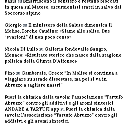
kasia
su
Smarriscono il sentiero e restano bloccati
in quota sul Matese, escursionisti tratti in salvo dal
Soccorso alpino
Giorgio
su
Il ministero della Salute dimentica il
Molise, Forche Caudine: «Siamo alle solite. Due
“svarioni” di non poco conto»
Nicola Di Lullo
su
Galleria fondovalle Sangro,
Monaco: «Risultato storico che nasce dalla stagione
politica della Giunta D’Alfonso»
Pino
su
Gamberale, Greco: “In Molise si continua a
viaggiare su strade dissestate, ma poi si va in
Abruzzo a tagliare nastri”
Fuori la chimica dalla tavola: l’associazione “Tartufo
Abruzzo” contro gli additivi e gli aromi sintetici
ANDARE A TARTUFI app
su
Fuori la chimica dalla
tavola: l’associazione “Tartufo Abruzzo” contro gli
additivi e gli aromi sintetici