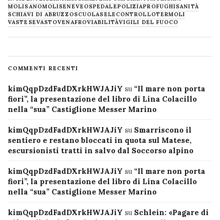
MOLISANO
MOLISE
NEVE
OSPEDALE
POLIZIA
PROFUGHI
SANITÀ
SCHIAVI DI ABRUZZO
SCUOLA
SELECONTROLLO
TERMOLI
VASTESE
VASTO
VENAFRO
VIABILITÀ
VIGILI DEL FUOCO
COMMENTI RECENTI
kimQqpDzdFadDXrkHWJAJiY
su
“Il mare non porta
fiori”, la presentazione del libro di Lina Colacillo
nella “sua” Castiglione Messer Marino
kimQqpDzdFadDXrkHWJAJiY
su
Smarriscono il
sentiero e restano bloccati in quota sul Matese,
escursionisti tratti in salvo dal Soccorso alpino
kimQqpDzdFadDXrkHWJAJiY
su
“Il mare non porta
fiori”, la presentazione del libro di Lina Colacillo
nella “sua” Castiglione Messer Marino
kimQqpDzdFadDXrkHWJAJiY
su
Schlein: «Pagare di