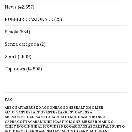
News
(42.657)
PUBBLIREDAZIONALE
(25)
Scuola
(534)
Senza categoria
(2)
Sport
(1.639)
Top news
(14.598)
TAG
ABBONATI
ABRUZZO
AGNONE
AGNONESE
ALTOMOLISE
ALTO VASTESE
ALTOVASTESE
ARRESTO
ATESSA
BELMONTE DEL SANNIO
CACCIA
CALCIO
CAMPOBASSO
CAPRACOTTA
CARABINIERI
CASTIGLIONE MESSER MARINO
CHIETINO
CINGHIALI
COVID19
DROGA
FINANZA
FORESTALE
FURTO
INCIDENTE
ISERNIA
M5S
MALTEMPO
MIGRANTI
MOLISANI