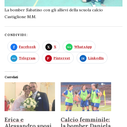
La bomber Sabatino con gli allievi della scuola calcio
Castiglione M.M.
CONDIVIDI:
Facebook
X
WhatsApp
Telegram
Pinterest
LinkedIn
Correlati
Erica e
Calcio femminile:
Alessandro sposi
la bomber Daniela