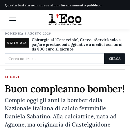
Questa testata non riceve alcun finanziamento pubblico
DOMENICA 9 AGOSTO 2026
Chirurgia al "Caracciolo", Greco: «Servirà solo a
ULTIM'ORA
pagare prestazioni aggiuntive a medici con turni
da 800 euro al giorno»
Cerca
CERCA
nel
sito
AUGURI
Buon compleanno bomber!
Compie oggi gli anni la bomber della
Nazionale italiana di calcio femminile
Daniela Sabatino. Alla calciatrice, nata ad
Agnone, ma originaria di Castelguidone