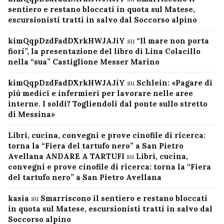
sentiero e restano bloccati in quota sul Matese,
escursionisti tratti in salvo dal Soccorso alpino
kimQqpDzdFadDXrkHWJAJiY
su
“Il mare non porta
fiori”, la presentazione del libro di Lina Colacillo
nella “sua” Castiglione Messer Marino
kimQqpDzdFadDXrkHWJAJiY
su
Schlein: «Pagare di
più medici e infermieri per lavorare nelle aree
interne. I soldi? Togliendoli dal ponte sullo stretto
di Messina»
Libri, cucina, convegni e prove cinofile di ricerca:
torna la “Fiera del tartufo nero” a San Pietro
Avellana ANDARE A TARTUFI
su
Libri, cucina,
convegni e prove cinofile di ricerca: torna la “Fiera
del tartufo nero” a San Pietro Avellana
kasia
su
Smarriscono il sentiero e restano bloccati
in quota sul Matese, escursionisti tratti in salvo dal
Soccorso alpino