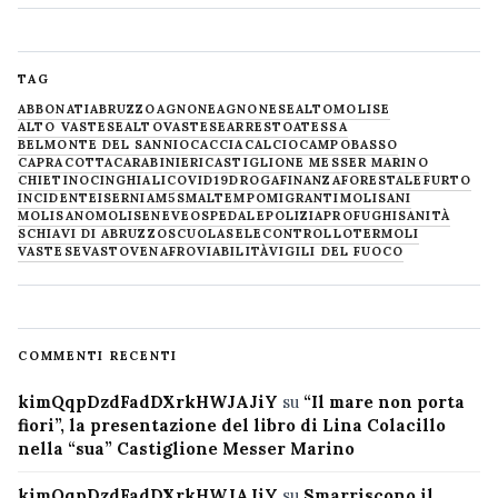
TAG
ABBONATI
ABRUZZO
AGNONE
AGNONESE
ALTOMOLISE
ALTO VASTESE
ALTOVASTESE
ARRESTO
ATESSA
BELMONTE DEL SANNIO
CACCIA
CALCIO
CAMPOBASSO
CAPRACOTTA
CARABINIERI
CASTIGLIONE MESSER MARINO
CHIETINO
CINGHIALI
COVID19
DROGA
FINANZA
FORESTALE
FURTO
INCIDENTE
ISERNIA
M5S
MALTEMPO
MIGRANTI
MOLISANI
MOLISANO
MOLISE
NEVE
OSPEDALE
POLIZIA
PROFUGHI
SANITÀ
SCHIAVI DI ABRUZZO
SCUOLA
SELECONTROLLO
TERMOLI
VASTESE
VASTO
VENAFRO
VIABILITÀ
VIGILI DEL FUOCO
COMMENTI RECENTI
kimQqpDzdFadDXrkHWJAJiY
su
“Il mare non porta
fiori”, la presentazione del libro di Lina Colacillo
nella “sua” Castiglione Messer Marino
kimQqpDzdFadDXrkHWJAJiY
su
Smarriscono il